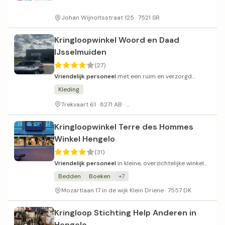
Johan Wijnoltsstraat 125 · 7521 SR
Kringloopwinkel Woord en Daad
IJsselmuiden
(27)
Vriendelijk personeel
met een ruim en verzorgd
aanbod tegen eerlijke prijzen.
Kleding
Gratis parkeren bij de winkel
Trekvaart 61 · 8271 AB ·
Kringloopwinkel Terre des Hommes
Winkel Hengelo
(31)
Vriendelijk personeel
in kleine, overzichtelijke winkel
met divers aanbod.
Bedden
Boeken
+7
Mozartlaan 17 in de wijk Klein Driene · 7557 DK
Kringloop Stichting Help Anderen in
Hengelo