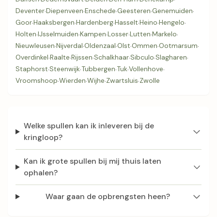
Deventer
·
Diepenveen
·
Enschede
·
Geesteren
·
Genemuiden
·
Goor
·
Haaksbergen
·
Hardenberg
·
Hasselt
·
Heino
·
Hengelo
·
Holten
·
IJsselmuiden
·
Kampen
·
Losser
·
Lutten
·
Markelo
·
Nieuwleusen
·
Nijverdal
·
Oldenzaal
·
Olst
·
Ommen
·
Ootmarsum
·
Overdinkel
·
Raalte
·
Rijssen
·
Schalkhaar
·
Sibculo
·
Slagharen
·
Staphorst
·
Steenwijk
·
Tubbergen
·
Tuk
·
Vollenhove
·
Vroomshoop
·
Wierden
·
Wijhe
·
Zwartsluis
·
Zwolle
Welke spullen kan ik inleveren bij de
kringloop?
Kan ik grote spullen bij mij thuis laten
ophalen?
Waar gaan de opbrengsten heen?