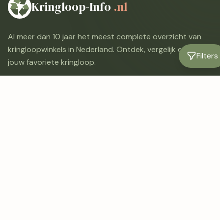
Kringloop-Info
.nl
Al meer dan 10 jaar het meest complete overzicht van
kringloopwinkels in Nederland. Ontdek, vergelijk en vind
Filters
jouw favoriete kringloop.
Navigatie
Home
In de buurt
Kaart
Blog