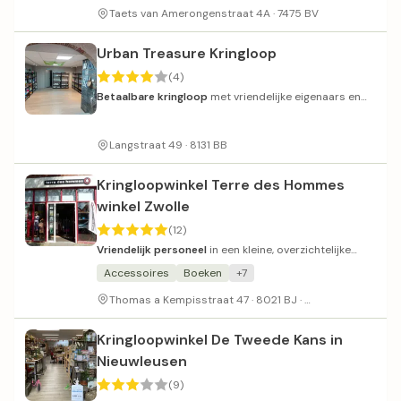
Taets van Amerongenstraat 4A · 7475 BV
Urban Treasure Kringloop
(4)
Betaalbare kringloop
met vriendelijke eigenaars en
divers assortiment.
Langstraat 49 · 8131 BB
Kringloopwinkel Terre des Hommes
winkel Zwolle
(12)
Vriendelijk personeel
in een kleine, overzichtelijke
winkel met een betaalbaar assortiment.
Accessoires
Boeken
+7
Betaald parkeren
Thomas a Kempisstraat 47 · 8021 BJ ·
Kringloopwinkel De Tweede Kans in
Nieuwleusen
(9)