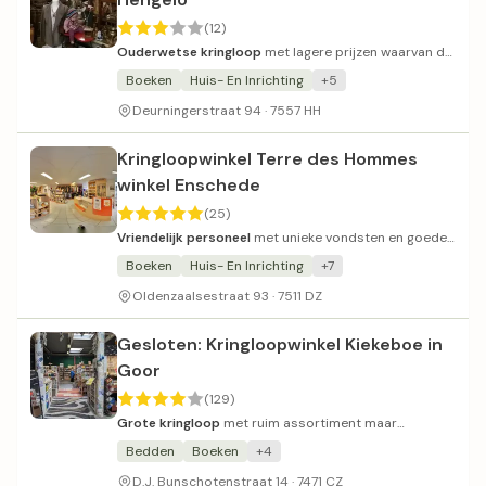
(12)
Ouderwetse kringloop
met lagere prijzen waarvan de
opbrengsten naar een goed doel gaan.
Boeken
Huis- En Inrichting
+5
Deurningerstraat 94 · 7557 HH
Kringloopwinkel Terre des Hommes
winkel Enschede
(25)
Vriendelijk personeel
met unieke vondsten en goede
prijzen voor een goed doel.
Boeken
Huis- En Inrichting
+7
Oldenzaalsestraat 93 · 7511 DZ
Gesloten: Kringloopwinkel Kiekeboe in
Goor
(129)
Grote kringloop
met ruim assortiment maar
wisselende prijsstelling.
Bedden
Boeken
+4
D.J. Bunschotenstraat 14 · 7471 CZ