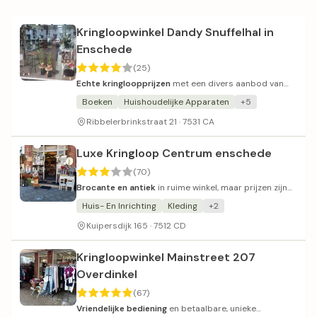
Kringloopwinkel Dandy Snuffelhal in
Enschede
(25)
Echte kringloopprijzen
met een divers aanbod van
kleding tot meubels en electronica.
Boeken
Huishoudelijke Apparaten
+5
Ribbelerbrinkstraat 21 · 7531 CA
Luxe Kringloop Centrum enschede
(70)
Brocante en antiek
in ruime winkel, maar prijzen zijn
aan de hoge kant.
Huis- En Inrichting
Kleding
+2
Kuipersdijk 165 · 7512 CD
Kringloopwinkel Mainstreet 207
Overdinkel
(67)
Vriendelijke bediening
en betaalbare, unieke