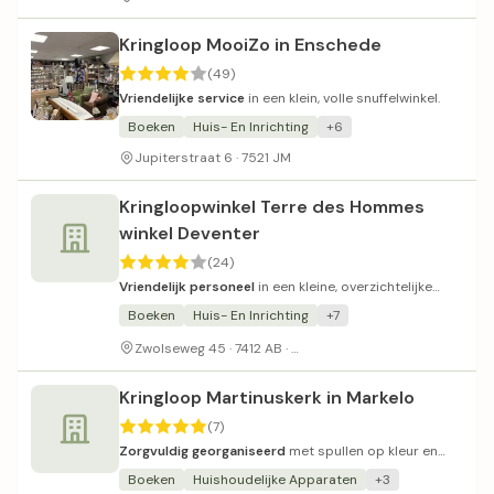
Kringloop MooiZo in Enschede
(49)
Vriendelijke service
in een klein, volle snuffelwinkel.
Boeken
Huis- En Inrichting
+6
Jupiterstraat 6 · 7521 JM
Kringloopwinkel Terre des Hommes
winkel Deventer
(24)
Vriendelijk personeel
in een kleine, overzichtelijke
kringloopwinkel voor het goede doel.
Boeken
Huis- En Inrichting
+7
Geen parkeergelegenheid
Zwolseweg 45 · 7412 AB ·
Kringloop Martinuskerk in Markelo
(7)
Zorgvuldig georganiseerd
met spullen op kleur en
vorm gerangschikt.
Boeken
Huishoudelijke Apparaten
+3