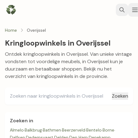
Home
Overijssel
Kringloopwinkels in Overijssel
Ontdek kringloopwinkels in Overijssel. Van unieke vintage
vondsten tot voordelige meubels, in Overijssel kun je
duurzaam en betaalbaar shoppen. Bekijk nu het
overzicht van kringloopwinkels in de provincie.
Zoeken
Zoeken in
Almelo
·
Balkbrug
·
Bathmen
·
Beerzerveld
·
Bentelo
·
Borne
·
Dalfsen
·
Dedemsvaart
·
Delden
·
Den Ham
·
Denekamp
·