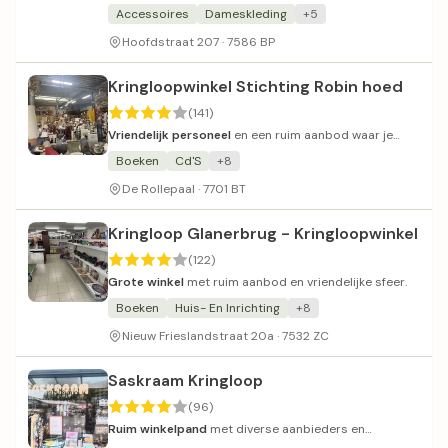
kledingvoor een kleine winkel.
Accessoires
Dameskleding
+5
Hoofdstraat 207 · 7586 BP
Kringloopwinkel Stichting Robin hoed
(141)
Vriendelijk personeel
en een ruim aanbod waar je
kunt grasduinen en под торгу.
Boeken
Cd'S
+8
De Rollepaal · 7701 BT
Kringloop Glanerbrug - Kringloopwinkel
(122)
Grote winkel
met ruim aanbod en vriendelijke sfeer.
Boeken
Huis- En Inrichting
+8
Nieuw Frieslandstraat 20a · 7532 ZC
Saskraam Kringloop
(96)
Ruim winkelpand
met diverse aanbieders en
mogelijkheid om eigen spullen te verkopen.