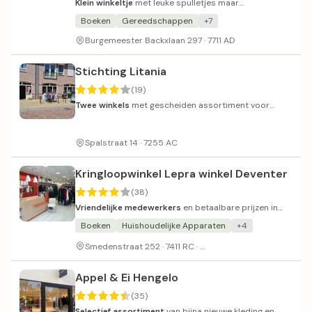
Klein winkeltje
met leuke spulletjes maar
onbetrouwbare openingstijden.
Boeken
Gereedschappen
+7
Burgemeester Backxlaan 297 · 7711 AD
Stichting Litania
(19)
Twee winkels
met gescheiden assortiment voor
kleding en huishoudelijke artikelen.
Spalstraat 14 · 7255 AC
Kringloopwinkel Lepra winkel Deventer
(38)
Vriendelijke medewerkers
en betaalbare prijzen in
deze populaire kringloopwinkel.
Boeken
Huishoudelijke Apparaten
+4
Alleen zaterdagochtend 
Smedenstraat 252 · 7411 RC ·
Appel & Ei Hengelo
(35)
Selectief assortiment
van bijna nieuwe kleding en