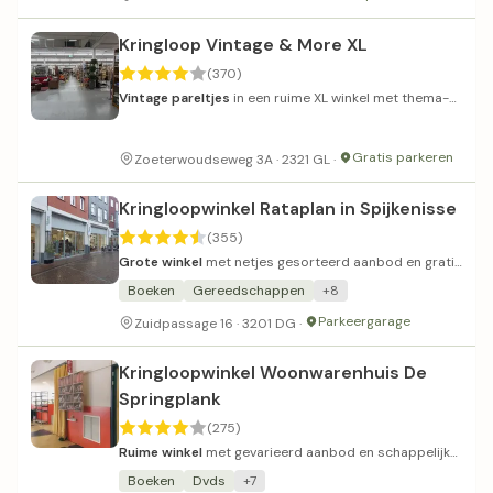
Kringloop Vintage & More XL
(370)
Vintage pareltjes
in een ruime XL winkel met thema-
afdelingen.
Gratis parkeren
Zoeterwoudseweg 3A · 2321 GL ·
Kringloopwinkel Rataplan in Spijkenisse
(355)
Grote winkel
met netjes gesorteerd aanbod en gratis
meeneem-tafel.
Boeken
Gereedschappen
+8
Parkeergarage
Zuidpassage 16 · 3201 DG ·
Kringloopwinkel Woonwarenhuis De
Springplank
(275)
Ruime winkel
met gevarieerd aanbod en schappelijke
prijzen.
Boeken
Dvds
+7