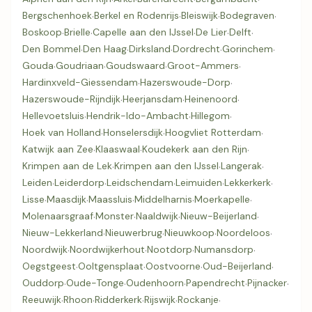
Bergschenhoek
·
Berkel en Rodenrijs
·
Bleiswijk
·
Bodegraven
·
Boskoop
·
Brielle
·
Capelle aan den IJssel
·
De Lier
·
Delft
·
Den Bommel
·
Den Haag
·
Dirksland
·
Dordrecht
·
Gorinchem
·
Gouda
·
Goudriaan
·
Goudswaard
·
Groot-Ammers
·
Hardinxveld-Giessendam
·
Hazerswoude-Dorp
·
Hazerswoude-Rijndijk
·
Heerjansdam
·
Heinenoord
·
Hellevoetsluis
·
Hendrik-Ido-Ambacht
·
Hillegom
·
Hoek van Holland
·
Honselersdijk
·
Hoogvliet Rotterdam
·
Katwijk aan Zee
·
Klaaswaal
·
Koudekerk aan den Rijn
·
Krimpen aan de Lek
·
Krimpen aan den IJssel
·
Langerak
·
Leiden
·
Leiderdorp
·
Leidschendam
·
Leimuiden
·
Lekkerkerk
·
Lisse
·
Maasdijk
·
Maassluis
·
Middelharnis
·
Moerkapelle
·
Molenaarsgraaf
·
Monster
·
Naaldwijk
·
Nieuw-Beijerland
·
Nieuw-Lekkerland
·
Nieuwerbrug
·
Nieuwkoop
·
Noordeloos
·
Noordwijk
·
Noordwijkerhout
·
Nootdorp
·
Numansdorp
·
Oegstgeest
·
Ooltgensplaat
·
Oostvoorne
·
Oud-Beijerland
·
Ouddorp
·
Oude-Tonge
·
Oudenhoorn
·
Papendrecht
·
Pijnacker
·
Reeuwijk
·
Rhoon
·
Ridderkerk
·
Rijswijk
·
Rockanje
·