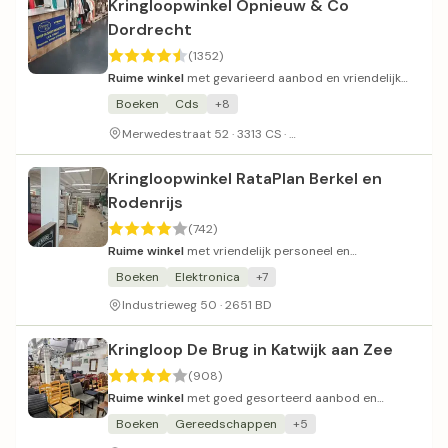
Kringloopwinkel Opnieuw & Co
Dordrecht
(1352)
Ruime winkel
met gevarieerd aanbod en vriendelijk
personeel.
Boeken
Cds
+8
Goed en gratis parkeren
Merwedestraat 52 · 3313 CS ·
Kringloopwinkel RataPlan Berkel en
Rodenrijs
(742)
Ruime winkel
met vriendelijk personeel en
schappelijke prijzen.
Boeken
Elektronica
+7
Industrieweg 50 · 2651 BD
Kringloop De Brug in Katwijk aan Zee
(908)
Ruime winkel
met goed gesorteerd aanbod en
vriendelijk personeel.
Boeken
Gereedschappen
+5