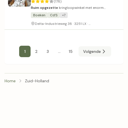
(178)
Ruim opgezette
kringloopwinkel met enorm
assortiment en vriendelijk personeel.
Boeken
Cd'S
+7
Voldoende parkeerge
Delta-Industrieweg 38 · 3251 LX ·
...
1
2
3
15
Volgende
Home
Zuid-Holland