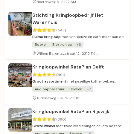
Betaald parkeren in de buurt
Heerenweg 5 · 2222 AM ·
Stichting Kringloopbedrijf Het
Warenhuis
(543)
Ruime kringloop
met veel keuze en café, maar aan de
prijzige kant.
Boeken
Elektronica
+6
Beperkt parkeren 
Willem Barentszstraat 12 · 2315 TX ·
Kringloopwinkel RataPlan Delft
(491)
Groot assortiment
met gezellige koffiehoek en
diverse vondsten.
Audioapparatuur
Boeken
+7
Parkeerterrein bij de winkel
Turbineweg 16a · 2627 BP ·
Kringloopwinkel RataPlan Rijswijk
(390)
Grote winkel
met twee verdiepingen en iets hogere
prijzen.
Audioapparatuur
Boeken
+9