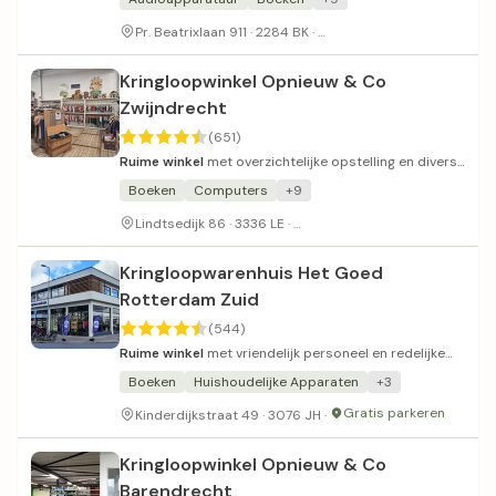
Betaald parkeren in naas
Pr. Beatrixlaan 911 · 2284 BK ·
Kringloopwinkel Opnieuw & Co
Zwijndrecht
(651)
Ruime winkel
met overzichtelijke opstelling en divers
assortiment.
Boeken
Computers
+9
Gratis parkeergelegenheid
Lindtsedijk 86 · 3336 LE ·
Kringloopwarenhuis Het Goed
Rotterdam Zuid
(544)
Ruime winkel
met vriendelijk personeel en redelijke
prijzen.
Boeken
Huishoudelijke Apparaten
+3
Gratis parkeren
Kinderdijkstraat 49 · 3076 JH ·
Kringloopwinkel Opnieuw & Co
Barendrecht