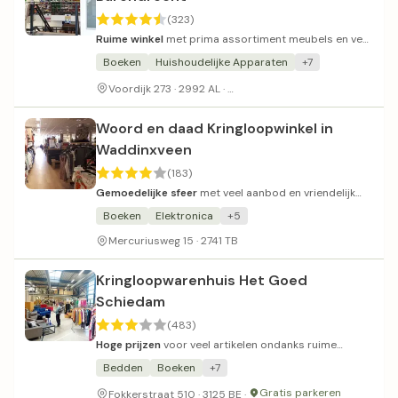
(323)
Ruime winkel
met prima assortiment meubels en veel
parkeergelegenheid.
Boeken
Huishoudelijke Apparaten
+7
Genoeg parkeergelegenheid vo
Voordijk 273 · 2992 AL ·
Woord en daad Kringloopwinkel in
Waddinxveen
(183)
Gemoedelijke sfeer
met veel aanbod en vriendelijk
personeel.
Boeken
Elektronica
+5
Mercuriusweg 15 · 2741 TB
Kringloopwarenhuis Het Goed
Schiedam
(483)
Hoge prijzen
voor veel artikelen ondanks ruime
assortiment en goede organisatie.
Bedden
Boeken
+7
Gratis parkeren
Fokkerstraat 510 · 3125 BE ·