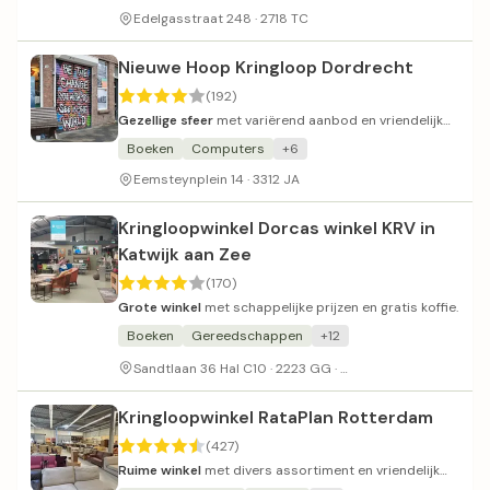
Edelgasstraat 248 · 2718 TC
Nieuwe Hoop Kringloop Dordrecht
(192)
Gezellige sfeer
met variërend aanbod en vriendelijk
personeel
Boeken
Computers
+6
Eemsteynplein 14 · 3312 JA
Kringloopwinkel Dorcas winkel KRV in
Katwijk aan Zee
(170)
Grote winkel
met schappelijke prijzen en gratis koffie.
Boeken
Gereedschappen
+12
Voldoende parkeerpl
Sandtlaan 36 Hal C10 · 2223 GG ·
Kringloopwinkel RataPlan Rotterdam
(427)
Ruime winkel
met divers assortiment en vriendelijk
personeel.