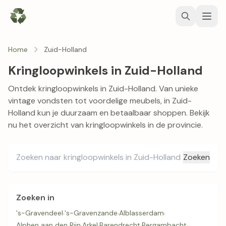
Home
Zuid-Holland
Kringloopwinkels in Zuid-Holland
Ontdek kringloopwinkels in Zuid-Holland. Van unieke
vintage vondsten tot voordelige meubels, in Zuid-
Holland kun je duurzaam en betaalbaar shoppen. Bekijk
nu het overzicht van kringloopwinkels in de provincie.
Zoeken
Zoeken in
's-Gravendeel
·
's-Gravenzande
·
Alblasserdam
·
Alphen aan den Rijn
·
Arkel
·
Barendrecht
·
Bergambacht
·