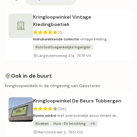
Kringloopwinkel Vintage
Kledingboetiek
(1)
Indrukwekkende collectie
vintage kleding.
Rolstoeltoegankelijke Ingangen
Langeveenseweg 37a · 7678 VH
Ook in de buurt
Kringloopwinkels in de omgeving van Geesteren.
Kringloopwinkel De Beurs Tubbergen
(126)
Ruime winkel
met overzichtelijk assortiment en
schommelende prijzen.
Boeken
Huis- En Inrichting
+8
Marconistraat 2 · 7651 DG