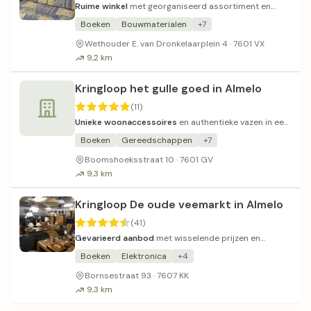
Ruime winkel
met georganiseerd assortiment en
betaalbare prijzen.
Boeken
Bouwmaterialen
+7
Wethouder E. van Dronkelaarplein 4 · 7601 VX
9,2 km
Kringloop het gulle goed in Almelo
(11)
Unieke woonaccessoires
en authentieke vazen in een
kleine, sfeervolle winkel.
Boeken
Gereedschappen
+7
Boomshoeksstraat 10 · 7601 GV
9,3 km
Kringloop De oude veemarkt in Almelo
(41)
Gevarieerd aanbod
met wisselende prijzen en
service.
Boeken
Elektronica
+4
Bornsestraat 93 · 7607 KK
9,3 km