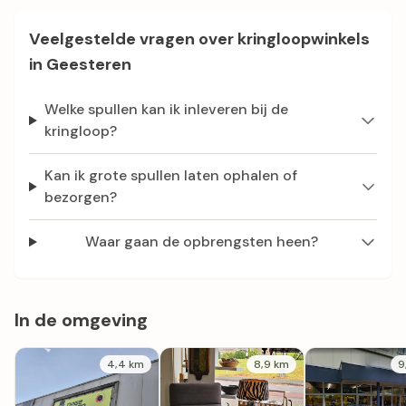
Veelgestelde vragen over kringloopwinkels
in Geesteren
Welke spullen kan ik inleveren bij de
kringloop?
Kan ik grote spullen laten ophalen of
bezorgen?
Waar gaan de opbrengsten heen?
In de omgeving
4,4 km
8,9 km
9