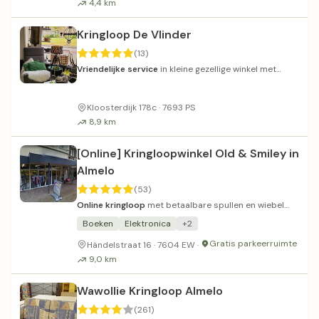
4,4 km
Kringloop De Vlinder
(13)
Vriendelijke service
in kleine gezellige winkel met
redelijke prijzen.
Kloosterdijk 178c · 7693 PS
8,9 km
[Online] Kringloopwinkel Old & Smiley in
Almelo
(53)
Online kringloop
met betaalbare spullen en wiebel
service.
Boeken
Elektronica
+2
Gratis parkeerruimte
Händelstraat 16 · 7604 EW ·
9,0 km
Wawollie Kringloop Almelo
(261)