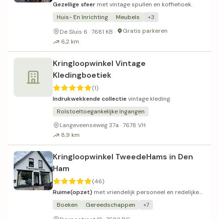
Gezellige sfeer
met vintage spullen en koffiehoek.
Huis- En Inrichting
Meubels
+3
Gratis parkeren
De Sluis 6 · 7681 KB ·
6,2 km
Kringloopwinkel Vintage
Kledingboetiek
(1)
Indrukwekkende collectie
vintage kleding.
Rolstoeltoegankelijke Ingangen
Langeveenseweg 37a · 7678 VH
8,9 km
Kringloopwinkel TweedeHams in Den
Ham
(46)
Ruime(opzet)
met vriendelijk personeel en redelijke
prijzen.
Boeken
Gereedschappen
+7
In binnenstad van Den Ham