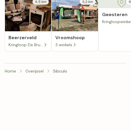
4,5 km
5,2 km
8
Geesteren
Beerzerveld
Vroomshoop
Kringloop De Brugge in Beerzerveld
3 winkels
Home
Overijssel
Sibculo