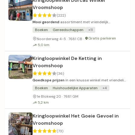
Kringloopwinkel Dorcas Winkel
Vroomshoop
(222)
Mooi geordend
assortiment met vriendelijk
personeel en schone winkel.
Boeken
Gereedschappen
+11
Gratis parkeren
Noorderweg 4-5 · 7681 CB ·
5,0 km
Kringloopwinkel De Ketting in
Vroomshoop
(36)
Goedkope prijzen
in een knusse winkel met vriendelijk
personeel.
Boeken
Huishoudelijke Apparaten
+4
1e Blokweg 20 · 7681 GM
5,2 km
Kringloopwinkel Het Goeie Gevoel in
Vroomshoop
(73)