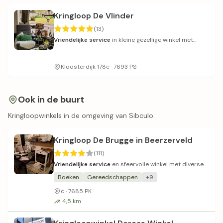
Kringloop De Vlinder
(13)
Vriendelijke service
in kleine gezellige winkel met
redelijke prijzen.
Kloosterdijk 178c · 7693 PS
Ook in de buurt
Kringloopwinkels in de omgeving van Sibculo.
Kringloop De Brugge in Beerzerveld
(111)
Vriendelijke service
en sfeervolle winkel met diverse
schatten.
Boeken
Gereedschappen
+9
c · 7685 PK
4,5 km