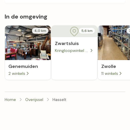
In de omgeving
4,0 km
5,6 km
Zwartsluis
Kringloopwinkel SamSam Zwartsluis
Genemuiden
Zwolle
2 winkels
11 winkels
Home
Overijssel
Hasselt