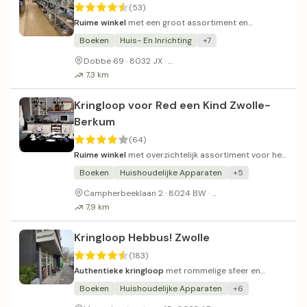
(53)
Ruime winkel
met een groot assortiment en
overzichtelijke sortering.
Boeken
Huis- En Inrichting
+7
Gratis parkeren op de parkeerpl
Dobbe 69 · 8032 JX ·
7,3 km
Kringloop voor Red een Kind Zwolle-
Berkum
(64)
Ruime winkel
met overzichtelijk assortiment voor het
goede doel.
Boeken
Huishoudelijke Apparaten
+5
Beperkte parkeergele
Campherbeeklaan 2 · 8024 BW ·
7,9 km
Kringloop Hebbus! Zwolle
(183)
Authentieke kringloop
met rommelige sfeer en
schappelijke prijzen.
Boeken
Huishoudelijke Apparaten
+6