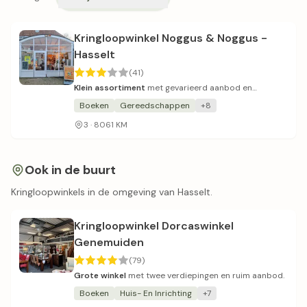
Kringloopwinkel Noggus & Noggus -
Hasselt
(41)
Klein assortiment
met gevarieerd aanbod en
wisselvallige service.
Boeken
Gereedschappen
+8
3 · 8061 KM
Ook in de buurt
Kringloopwinkels in de omgeving van Hasselt.
Kringloopwinkel Dorcaswinkel
Genemuiden
(79)
Grote winkel
met twee verdiepingen en ruim aanbod.
Boeken
Huis- En Inrichting
+7