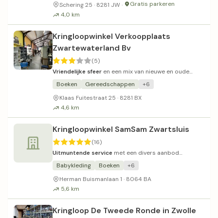
Gratis parkeren
Schering 25 · 8281 JW ·
4,0 km
Kringloopwinkel Verkoopplaats
Zwartewaterland Bv
(5)
Vriendelijke sfeer
en een mix van nieuwe en oude
artikelen.
Boeken
Gereedschappen
+6
Klaas Fuitestraat 25 · 8281 BX
4,6 km
Kringloopwinkel SamSam Zwartsluis
(16)
Uitmuntende service
met een divers aanbod
kwalitatieve kleding en cadeaus.
Babykleding
Boeken
+6
Herman Buismanlaan 1 · 8064 BA
5,6 km
Kringloop De Tweede Ronde in Zwolle