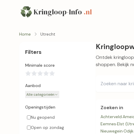
Kringloop-Info
.nl
Home
Utrecht
Kringloopw
Filters
Ontdek kringloopw
shoppen. Bekijk n
Minimale score
Aanbod
Alle categorieën
Openingstijden
Zoeken in
Achterveld
·
Amei
Nu geopend
Eemnes
·
Elst (Ut
Open op zondag
Nieuwegein
·
Odijk