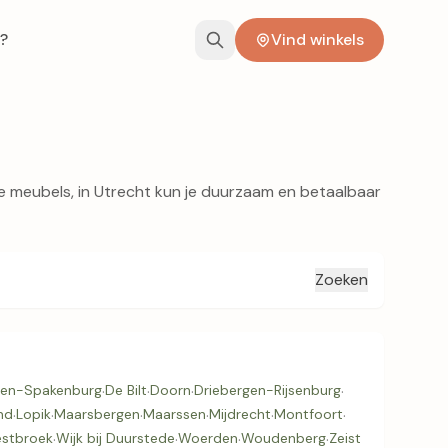
?
Vind winkels
e meubels, in Utrecht kun je duurzaam en betaalbaar
Zoeken
ten-Spakenburg
·
De Bilt
·
Doorn
·
Driebergen-Rijsenburg
·
nd
·
Lopik
·
Maarsbergen
·
Maarssen
·
Mijdrecht
·
Montfoort
·
stbroek
·
Wijk bij Duurstede
·
Woerden
·
Woudenberg
·
Zeist