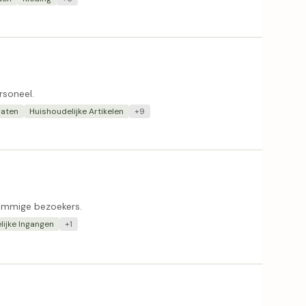
rsoneel.
raten
Huishoudelijke Artikelen
+9
ommige bezoekers.
lijke Ingangen
+1