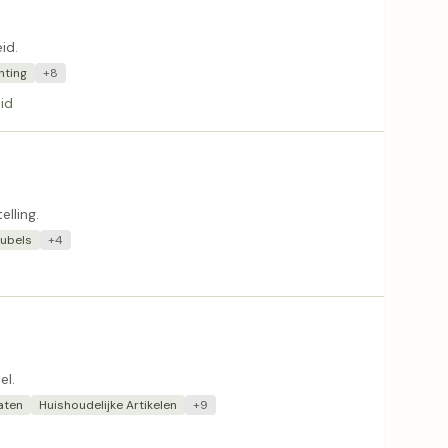
id.
hting
+8
id
lling.
ubels
+4
el.
aten
Huishoudelijke Artikelen
+9