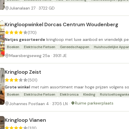
Julianalaan 27 · 3722 GD
Kringloopwinkel Dorcas Centrum Woudenberg
(170)
Netjes gesorteerde
kringloop met luxe aanbod en vriendelijk pe
Boeken
Elektrische Fietsen
Gereedschappen
Huishoudelijke Appa
Maarsbergseweg 25a · 3931 JE
Kringloop Zeist
(501)
Grote winkel
met ruim assortiment maar hoge prijzen volgens s
Boeken
Elektrische Fietsen
Elektronica
Kleding
Rolstoeltoeganke
Ruime parkeerplaats
Johannes Postlaan 4 · 3705 LN ·
Kringloop Vianen
(331)