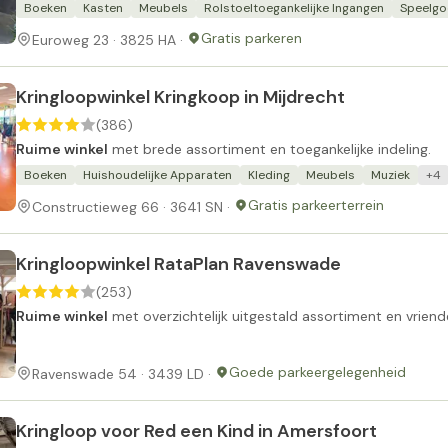
Boeken
Kasten
Meubels
Rolstoeltoegankelijke Ingangen
Speelg
Gratis parkeren
Euroweg 23 · 3825 HA ·
Kringloopwinkel Kringkoop in Mijdrecht
(386)
Ruime winkel
met brede assortiment en toegankelijke indeling.
Boeken
Huishoudelijke Apparaten
Kleding
Meubels
Muziek
+4
Gratis parkeerterrein
Constructieweg 66 · 3641 SN ·
Kringloopwinkel RataPlan Ravenswade
(253)
Ruime winkel
met overzichtelijk uitgestald assortiment en vriende
Goede parkeergelegenheid
Ravenswade 54 · 3439 LD ·
Kringloop voor Red een Kind in Amersfoort