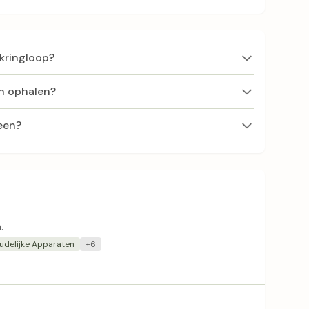
 kringloop?
ten ophalen?
een?
.
udelijke Apparaten
+6