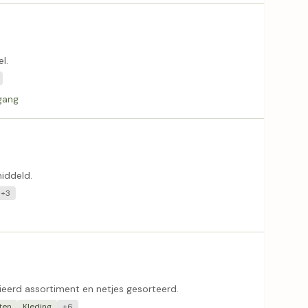
l.
gang
iddeld.
+3
eerd assortiment en netjes gesorteerd.
ten
Kleding
+6