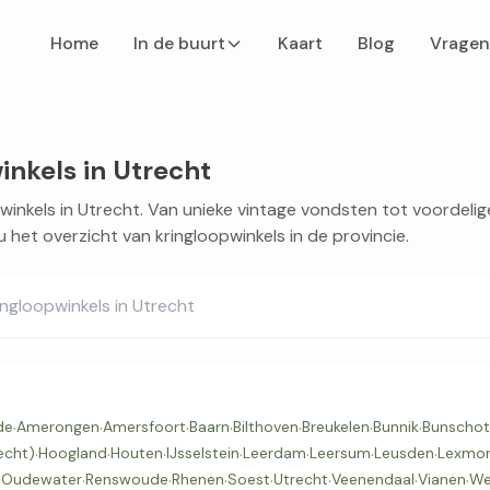
Home
In de buurt
Kaart
Blog
Vragen
inkels in Utrecht
inkels in Utrecht. Van unieke vintage vondsten tot voordelig
u het overzicht van kringloopwinkels in de provincie.
de
·
Amerongen
·
Amersfoort
·
Baarn
·
Bilthoven
·
Breukelen
·
Bunnik
·
Bunscho
recht)
·
Hoogland
·
Houten
·
IJsselstein
·
Leerdam
·
Leersum
·
Leusden
·
Lexmo
·
Oudewater
·
Renswoude
·
Rhenen
·
Soest
·
Utrecht
·
Veenendaal
·
Vianen
·
We