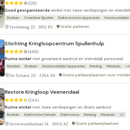
(128)
Goed georganiseerde
winkel met twee verdiepingen en vriendelij
Boeken
Creatieve Spullen
Elektronische Apparaten
Huishoudelijke 
Gratis parkeren
Textielweg 22 · 3812 RV ·
Stichting Kringloopcentrum Spullenhulp
(488)
Ruime winkel
met gevarieerd aanbod en vriendelijk personeel.
Bedden
Boeken
Huishoudelijke Apparaten
Kleding
Meubels
+4
Gratis parkeerplaatsen voor minder
De Schans 20 · 3764 AX ·
Restore Kringloop Veenendaal
(244)
Ruime winkel
met twee verdiepingen en divers aanbod.
Boeken
Elektrische Fietsen
Elektronica
Kleding
Meubels
+2
Gratis parkeerplaatsen
Groeneveldselaan 14 · 3903 AZ ·