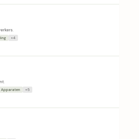
erkers.
ding
+4
nt.
e Apparaten
+5