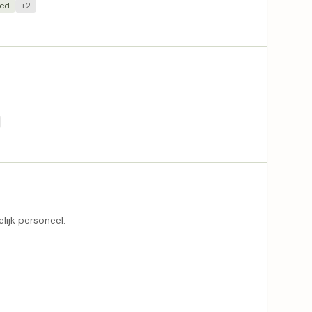
oed
+2
lijk personeel.