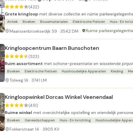
(422)
Grote kringloop
met diverse collectie en ruime parkeergelegenhe
Antiek
Boeken
Bouwmaterialen
Elektrische Fietsen
Huis- En Inric
Ruime parkeergelegenhe
Maarssenbroeksedijk 59 · 3542 DM ·
Kringloopcentrum Baarn Bunschoten
(523)
Ruim assortiment
met schone-presentatie en wisselende prijsste
Boeken
Elektrische Fietsen
Huishoudelijke Apparaten
Kleding
Me
Tolweg 1A · 3741 LM
Kringloopwinkel Dorcas Winkel Veenendaal
(451)
Ruime winkel
met overzichtelijke opstelling en vriendelijk persone
Boeken
Gereedschappen
Huis- En Inrichting
Huishoudelijke Appar
Fokkerstraat 14 · 3905 KV