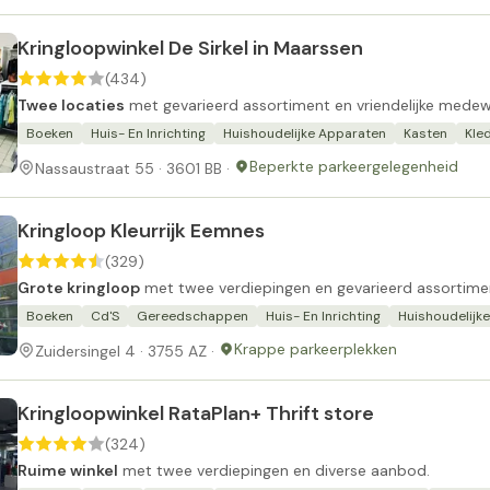
Kringloopwinkel De Sirkel in Maarssen
(434)
Twee locaties
met gevarieerd assortiment en vriendelijke medew
Boeken
Huis- En Inrichting
Huishoudelijke Apparaten
Kasten
Kle
Beperkte parkeergelegenheid
Nassaustraat 55 · 3601 BB ·
Kringloop Kleurrijk Eemnes
(329)
Grote kringloop
met twee verdiepingen en gevarieerd assortime
Boeken
Cd'S
Gereedschappen
Huis- En Inrichting
Huishoudelijk
Krappe parkeerplekken
Zuidersingel 4 · 3755 AZ ·
Kringloopwinkel RataPlan+ Thrift store
(324)
Ruime winkel
met twee verdiepingen en diverse aanbod.