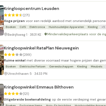
Kringloopcentrum Leusden
(271)
Hoge prijzen
voor een redelijk aanbod met onvriendelijk personee
Boeken
Cd'S
Elektronica
Huishoudelijke Apparaten
Kleding
+5
Mindervalideparkeerplaats voor de in
Bedrijfsweg 1 · 3831 KE ·
Kringloopwinkel RataPlan Nieuwegein
(299)
Ruime winkel
met diverse voorraad maar hogere prijzen dan gem
Boeken
Elektrische Fietsen
Gereedschappen
Kleding
Meubels
Utrechthaven 5 · 3433 PN
Kringloopwinkel Emmaus Bilthoven
(121)
Uitgebreide boekenafdeling
op de eerste verdieping met gevari
Boeken
Exclusieve Items
Huis- En Inrichting
Huishoudelijke Appara