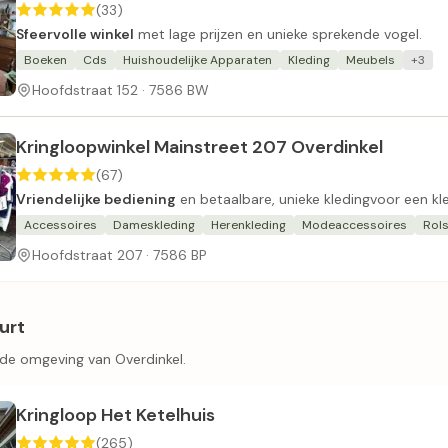
(33)
Sfeervolle winkel
met lage prijzen en unieke sprekende vogel.
Boeken
Cds
Huishoudelijke Apparaten
Kleding
Meubels
+3
Hoofdstraat 152 · 7586 BW
Kringloopwinkel Mainstreet 207 Overdinkel
(67)
Vriendelijke bediening
en betaalbare, unieke kledingvoor een kle
Accessoires
Dameskleding
Herenkleding
Modeaccessoires
Rols
Hoofdstraat 207 · 7586 BP
urt
 de omgeving van Overdinkel.
Kringloop Het Ketelhuis
(265)