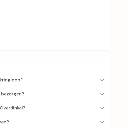
 kringloop?
f bezorgen?
 Overdinkel?
een?