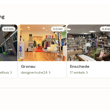
ng
2,0 km
3,0 km
4,8 
Gronau
Enschede
elhuis
designertruhe24
17 winkels