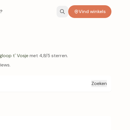
?
Vind winkels
gloop t' Vosje
met 4,8/5 sterren.
views.
Zoeken