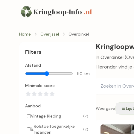
Kringloop-Info
.nl
Home
Overijssel
Overdinkel
Kringloopw
Filters
In Overdinkel (Ove
Afstand
Hieronder vind je
50 km
Minimale score
Aanbod
Weergave
Lijs
Vintage Kleding
(2)
Rolstoeltoegankelijke
♿
(2)
Ingangen