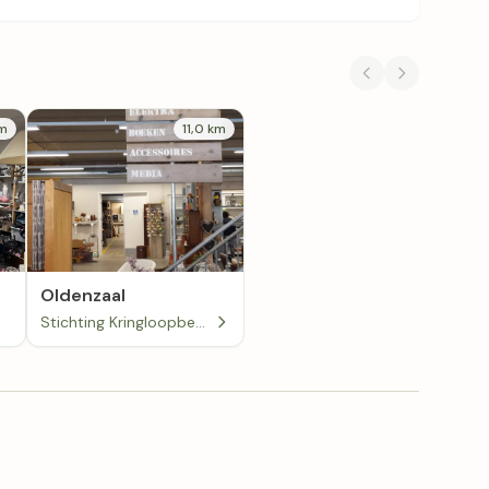
km
11,0 km
Oldenzaal
Stichting Kringloopbedrijf De Beurs