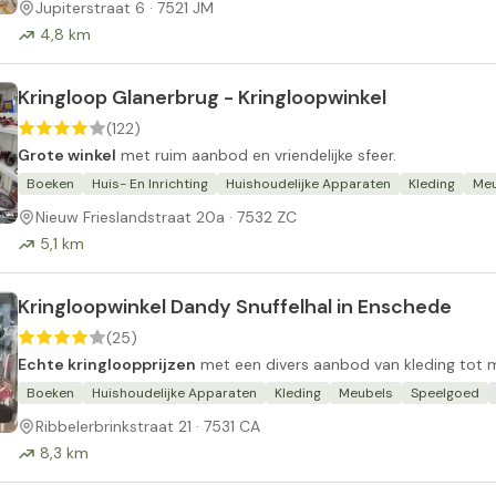
Jupiterstraat 6 · 7521 JM
4,8 km
Kringloop Glanerbrug - Kringloopwinkel
(122)
Grote winkel
met ruim aanbod en vriendelijke sfeer.
Boeken
Huis- En Inrichting
Huishoudelijke Apparaten
Kleding
Meu
Nieuw Frieslandstraat 20a · 7532 ZC
5,1 km
Kringloopwinkel Dandy Snuffelhal in Enschede
(25)
Echte kringloopprijzen
met een divers aanbod van kleding tot m
Boeken
Huishoudelijke Apparaten
Kleding
Meubels
Speelgoed
Ribbelerbrinkstraat 21 · 7531 CA
8,3 km