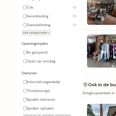
Cds
(1)
Herenkleding
(1)
Dameskleding
(1)
Alle categorieën
Openingstijden
Nu geopend
Open op zondag
Diensten
Rolstoeltoegankelijk
Ook in de bu
Thuisbezorgd
Kringloopwinkels in
Spullen inleveren
Spullen ophalen
Inleveren en ophalen: bevestigd