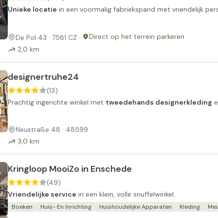
Unieke locatie
in een voormalig fabriekspand met vriendelijk pers
Direct op het terrein parkeren
De Pol 43 · 7581 CZ ·
2,0 km
designertruhe24
(13)
Prachtig ingerichte winkel met
tweedehands designerkleding
e
Neustraße 48 · 48599
3,0 km
Kringloop MooiZo in Enschede
(49)
Vriendelijke service
in een klein, volle snuffelwinkel.
Boeken
Huis- En Inrichting
Huishoudelijke Apparaten
Kleding
Meu