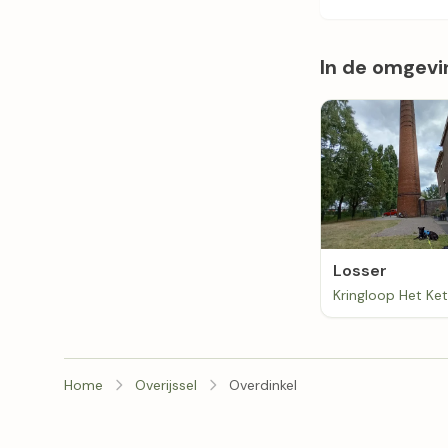
In de omgevi
Losser
Kringloop Het Ket
Home
Overijssel
Overdinkel