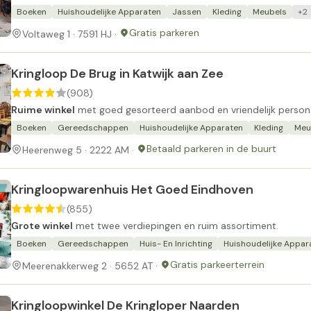
Boeken
Huishoudelijke Apparaten
Jassen
Kleding
Meubels
+2
Gratis parkeren
Voltaweg 1 · 7591 HJ ·
Kringloop De Brug in Katwijk aan Zee
(908)
Ruime winkel
met goed gesorteerd aanbod en vriendelijk person
Boeken
Gereedschappen
Huishoudelijke Apparaten
Kleding
Meu
Betaald parkeren in de buurt
Heerenweg 5 · 2222 AM ·
Kringloopwarenhuis Het Goed Eindhoven
(855)
Grote winkel
met twee verdiepingen en ruim assortiment.
Boeken
Gereedschappen
Huis- En Inrichting
Huishoudelijke Appar
Gratis parkeerterrein
Meerenakkerweg 2 · 5652 AT ·
Kringloopwinkel De Kringloper Naarden