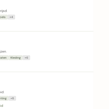
ijsd.
bels
+4
jzen.
raten
Kleding
+6
id.
hting
+8
id