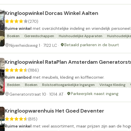
Kringloopwinkel Dorcas Winkel Aalten
(270)
Ruime winkel
met overzichtelijke indeling en vriendelijk personeel
Boeken
Gereedschappen
Huishoudelijke Apparaten
Huishoudelijke
Betaald parkeren in de buurt
Nijverheidsweg 1 · 7122 LC ·
Kringloopwinkel RataPlan Amsterdam Generatorst
(1186)
Ruim aanbod
met meubels, kleding en koffiecorner.
Bedden
Boeken
Rolstoeltoegankelijke Ingangen
Vintage Kleding
Parkeerplek naast ingang
Generatorstraat 10 · 1014 AT ·
Kringloopwarenhuis Het Goed Deventer
(815)
Ruime winkel
met veel assortiment, maar prijzen zijn aan de hog