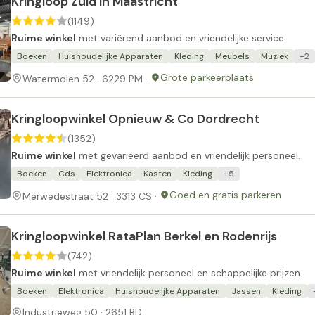
Kringloop Zuid in Maastricht
(1149)
Ruime winkel
met variërend aanbod en vriendelijke service.
Boeken
Huishoudelijke Apparaten
Kleding
Meubels
Muziek
+2
Grote parkeerplaats
Watermolen 52 · 6229 PM ·
Kringloopwinkel Opnieuw & Co Dordrecht
(1352)
Ruime winkel
met gevarieerd aanbod en vriendelijk personeel.
Boeken
Cds
Elektronica
Kasten
Kleding
+5
Goed en gratis parkeren
Merwedestraat 52 · 3313 CS ·
Kringloopwinkel RataPlan Berkel en Rodenrijs
(742)
Ruime winkel
met vriendelijk personeel en schappelijke prijzen.
Boeken
Elektronica
Huishoudelijke Apparaten
Jassen
Kleding
Industrieweg 50 · 2651 BD