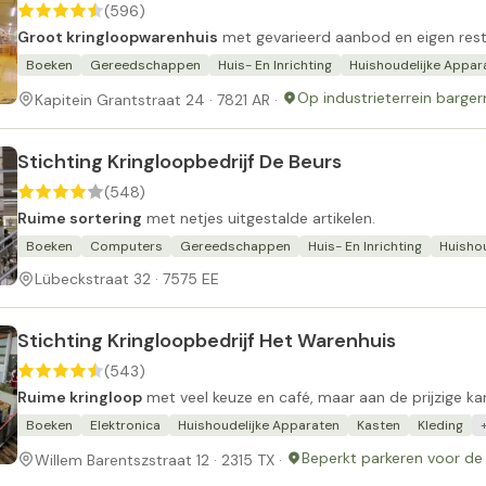
(596)
Groot kringloopwarenhuis
met gevarieerd aanbod en eigen rest
Boeken
Gereedschappen
Huis- En Inrichting
Huishoudelijke Appar
Op industrieterrein barge
Kapitein Grantstraat 24 · 7821 AR ·
Stichting Kringloopbedrijf De Beurs
(548)
Ruime sortering
met netjes uitgestalde artikelen.
Boeken
Computers
Gereedschappen
Huis- En Inrichting
Huisho
Lübeckstraat 32 · 7575 EE
Stichting Kringloopbedrijf Het Warenhuis
(543)
Ruime kringloop
met veel keuze en café, maar aan de prijzige ka
Boeken
Elektronica
Huishoudelijke Apparaten
Kasten
Kleding
Beperkt parkeren voor de
Willem Barentszstraat 12 · 2315 TX ·