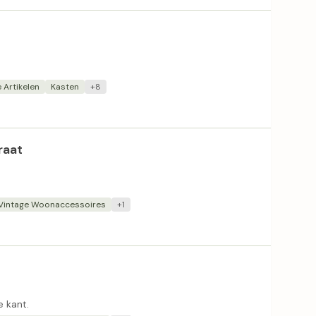
.
 Artikelen
Kasten
+8
raat
Vintage Woonaccessoires
+1
e kant.