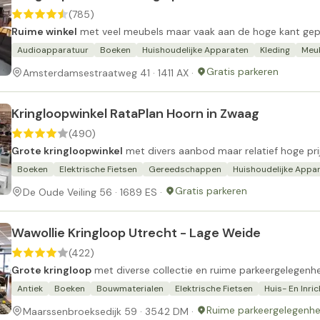
(785)
Ruime winkel
met veel meubels maar vaak aan de hoge kant gepr
Audioapparatuur
Boeken
Huishoudelijke Apparaten
Kleding
Meu
Gratis parkeren
Amsterdamsestraatweg 41 · 1411 AX ·
Kringloopwinkel RataPlan Hoorn in Zwaag
(490)
Grote kringloopwinkel
met divers aanbod maar relatief hoge pri
Boeken
Elektrische Fietsen
Gereedschappen
Huishoudelijke Appa
Gratis parkeren
De Oude Veiling 56 · 1689 ES ·
Wawollie Kringloop Utrecht - Lage Weide
(422)
Grote kringloop
met diverse collectie en ruime parkeergelegenhe
Antiek
Boeken
Bouwmaterialen
Elektrische Fietsen
Huis- En Inric
Ruime parkeergelegenhe
Maarssenbroeksedijk 59 · 3542 DM ·