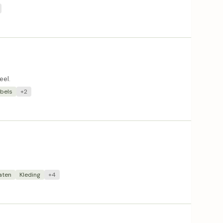
eel.
bels
+2
aten
Kleding
+4