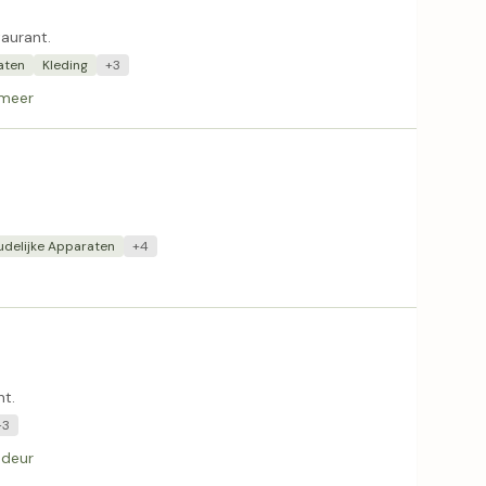
aurant.
aten
Kleding
+3
rmeer
udelijke Apparaten
+4
nt.
+3
 deur