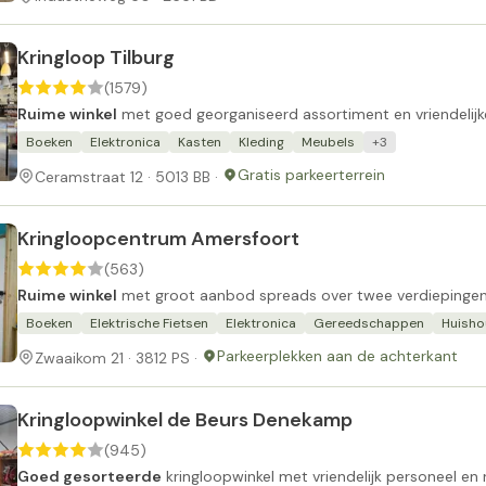
Kringloop Tilburg
(1579)
Ruime winkel
met goed georganiseerd assortiment en vriendelijke
Boeken
Elektronica
Kasten
Kleding
Meubels
+3
Gratis parkeerterrein
Ceramstraat 12 · 5013 BB ·
Kringloopcentrum Amersfoort
(563)
Ruime winkel
met groot aanbod spreads over twee verdiepingen
Boeken
Elektrische Fietsen
Elektronica
Gereedschappen
Huisho
Parkeerplekken aan de achterkant
Zwaaikom 21 · 3812 PS ·
Kringloopwinkel de Beurs Denekamp
(945)
Goed gesorteerde
kringloopwinkel met vriendelijk personeel en re