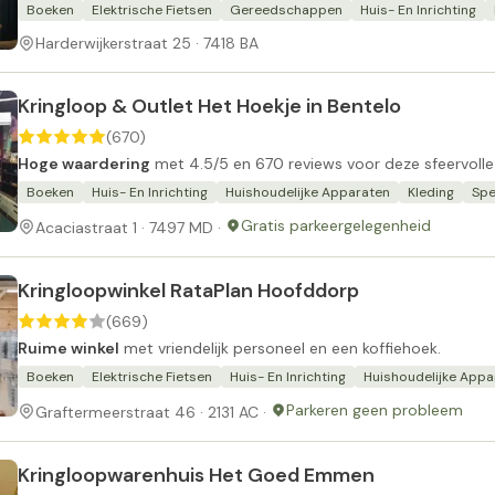
Boeken
Elektrische Fietsen
Gereedschappen
Huis- En Inrichting
Harderwijkerstraat 25 · 7418 BA
Kringloop & Outlet Het Hoekje in Bentelo
(670)
Hoge waardering
met 4.5/5 en 670 reviews voor deze sfeervolle 
Boeken
Huis- En Inrichting
Huishoudelijke Apparaten
Kleding
Spe
Gratis parkeergelegenheid
Acaciastraat 1 · 7497 MD ·
Kringloopwinkel RataPlan Hoofddorp
(669)
Ruime winkel
met vriendelijk personeel en een koffiehoek.
Boeken
Elektrische Fietsen
Huis- En Inrichting
Huishoudelijke Appa
Parkeren geen probleem
Graftermeerstraat 46 · 2131 AC ·
Kringloopwarenhuis Het Goed Emmen