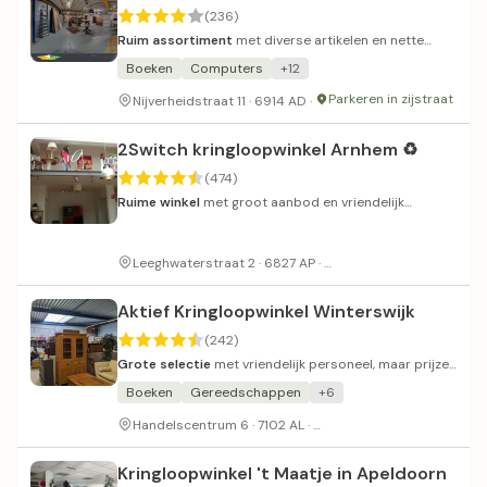
(236)
Ruim assortiment
met diverse artikelen en nette
presentatie.
Boeken
Computers
+12
Parkeren in zijstraat
Nijverheidstraat 11 · 6914 AD ·
2Switch kringloopwinkel Arnhem ♻️
(474)
Ruime winkel
met groot aanbod en vriendelijk
personeel.
Ruime gehandicaptenpa
Leeghwaterstraat 2 · 6827 AP ·
Aktief Kringloopwinkel Winterswijk
(242)
Grote selectie
met vriendelijk personeel, maar prijzer
dan gemiddeld.
Boeken
Gereedschappen
+6
Beperkt parkeergelegenh
Handelscentrum 6 · 7102 AL ·
Kringloopwinkel 't Maatje in Apeldoorn