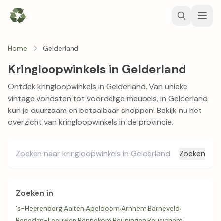
Home
Gelderland
Kringloopwinkels in Gelderland
Ontdek kringloopwinkels in Gelderland. Van unieke
vintage vondsten tot voordelige meubels, in Gelderland
kun je duurzaam en betaalbaar shoppen. Bekijk nu het
overzicht van kringloopwinkels in de provincie.
Zoeken
Zoeken in
's-Heerenberg
·
Aalten
·
Apeldoorn
·
Arnhem
·
Barneveld
·
Beneden-Leeuwen
·
Bennekom
·
Beuningen
·
Beusichem
·