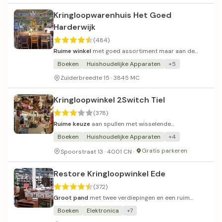
Kringloopwarenhuis Het Goed
Harderwijk
(484)
Ruime winkel
met goed assortiment maar aan de
hoge kant qua prijzen.
Boeken
Huishoudelijke Apparaten
+5
Zuiderbreedte 15 · 3845 MC
Kringloopwinkel 2Switch Tiel
(378)
Ruime keuze
aan spullen met wisselende
prijsstellingen.
Boeken
Huishoudelijke Apparaten
+4
Gratis parkeren
Spoorstraat 13 · 4001 CN ·
Restore Kringloopwinkel Ede
(372)
Groot pand
met twee verdiepingen en een ruim
aanbod meubels en kleding.
Boeken
Elektronica
+7