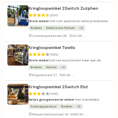
Kringloopwinkel 2Switch Zutphen
(354)
Grote winkel
met ruim aanbod en nette presentatie.
Boeken
Elektrische Fietsen
+9
Parkeerplaats aanw
Coenensparkstraat 38 · 7202 AN ·
Kringloopwinkel Twello
(588)
Grote winkel
met net assortiment maar aan de
prijzige kant.
Boeken
Kasten
+4
Ligt langs een knooppunt fi
Koppelstraat 57 · 7391 AK ·
Kringloopwinkel 2Switch Elst
(446)
Netjes georganiseerde winkel
met vriendelijke
medewerkers.
Audioapparatuur
Boeken
+6
Gratis parkeren
Nieuwe Aamsestraat 42 · 6662 NJ ·