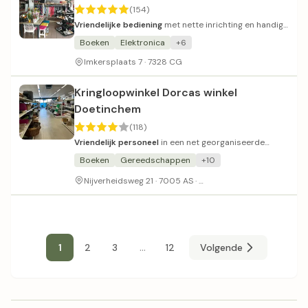
(154)
Vriendelijke bediening
met nette inrichting en handig
pakketpunt.
Boeken
Elektronica
+6
Imkersplaats 7 · 7328 CG
Kringloopwinkel Dorcas winkel
Doetinchem
(118)
Vriendelijk personeel
in een net georganiseerde
winkel met ruim assortiment.
Boeken
Gereedschappen
+10
Gratis parkeerterrein
Nijverheidsweg 21 · 7005 AS ·
...
1
2
3
12
Volgende