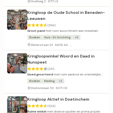
Hoefweg 2 · 6717 LS
Kringloop de Oude School in Beneden-
Leeuwen
(366)
Groot pand
met ruim assortiment aan meubilair
Boeken
Huis- En Inrichting
+8
Weinig parkeerplaatsen
Waterstraat 23 · 6658 AA ·
Kringloopwinkel Woord en Daad in
Nunspeet
(231)
Goed gesorteerd
met ruim aanbod en vriendelijke
sfeer.
Boeken
Kleding
+3
Stationslaan 53 · 8071 CK
Kringloop Aktief in Doetinchem
(324)
Ruime winkel
met diverse spullen en prima prijzen.