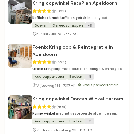
Kringloopwinkel RataPlan Apeldoorn
(352)
Koffiehoek met koffie en gebak
in een goed
georganiseerde kringloopwinkel.
Boeken
Gereedschappen
+9
Kanaal Zuid 78 · 7332 BC
Foenix Kringloop & Reintegratie in
Apeldoorn
(538)
Grote kringloop
met focus op kleding tegen hogere
prijzen.
Audioapparatuur
Boeken
+8
Gratis parkeerterrein
Vlijtseweg 136 · 7317 AK ·
Kringloopwinkel Dorcas Winkel Hattem
(409)
Ruime winkel
met net gesorteerde afdelingen en
vriendelijk personeel.
Audioapparatuur
Boeken
+11
Voldoende parkeer
Zuiderzeestraatweg 21B · 8051 SL ·