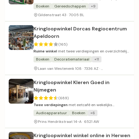
Boeken
Gereedschappen
+9
Gildenstraat 43 · 7005 BL
Kringloopwinkel Dorcas Regiocentrum
Apeldoorn
(165)
Ruime winkel
met twee verdiepingen en overzichtelijk
gepresenteerd aanbod.
Boeken
Decoratiemateriaal
+11
Ruime parkeergeleg
Laan van Westenenk 108 · 7336 AZ ·
Kringloopwinkel Kleren Goed in
Nijmegen
(689)
Twee verdiepingen
met eetcafé en wekelijks
vernieuwd aanbod.
Audioapparatuur
Boeken
+6
Prins Hendrikstraat 14-A · 6521 AW
Kringloopwinkel winkel online in Herwen