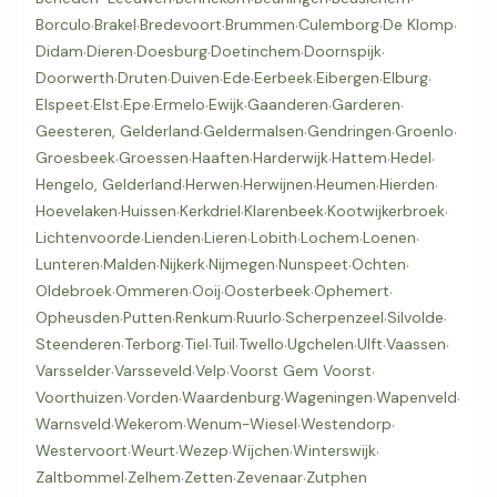
Borculo
·
Brakel
·
Bredevoort
·
Brummen
·
Culemborg
·
De Klomp
·
Didam
·
Dieren
·
Doesburg
·
Doetinchem
·
Doornspijk
·
Doorwerth
·
Druten
·
Duiven
·
Ede
·
Eerbeek
·
Eibergen
·
Elburg
·
Elspeet
·
Elst
·
Epe
·
Ermelo
·
Ewijk
·
Gaanderen
·
Garderen
·
Geesteren, Gelderland
·
Geldermalsen
·
Gendringen
·
Groenlo
·
Groesbeek
·
Groessen
·
Haaften
·
Harderwijk
·
Hattem
·
Hedel
·
Hengelo, Gelderland
·
Herwen
·
Herwijnen
·
Heumen
·
Hierden
·
Hoevelaken
·
Huissen
·
Kerkdriel
·
Klarenbeek
·
Kootwijkerbroek
·
Lichtenvoorde
·
Lienden
·
Lieren
·
Lobith
·
Lochem
·
Loenen
·
Lunteren
·
Malden
·
Nijkerk
·
Nijmegen
·
Nunspeet
·
Ochten
·
Oldebroek
·
Ommeren
·
Ooij
·
Oosterbeek
·
Ophemert
·
Opheusden
·
Putten
·
Renkum
·
Ruurlo
·
Scherpenzeel
·
Silvolde
·
Steenderen
·
Terborg
·
Tiel
·
Tuil
·
Twello
·
Ugchelen
·
Ulft
·
Vaassen
·
Varsselder
·
Varsseveld
·
Velp
·
Voorst Gem Voorst
·
Voorthuizen
·
Vorden
·
Waardenburg
·
Wageningen
·
Wapenveld
·
Warnsveld
·
Wekerom
·
Wenum-Wiesel
·
Westendorp
·
Westervoort
·
Weurt
·
Wezep
·
Wijchen
·
Winterswijk
·
Zaltbommel
·
Zelhem
·
Zetten
·
Zevenaar
·
Zutphen