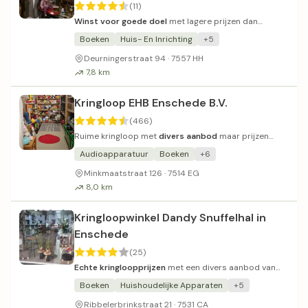
(11)
Winst voor goede doel
met lagere prijzen dan
concurrenten in de buurt.
Boeken
Huis- En Inrichting
+5
Deurningerstraat 94 · 7557 HH
7,8 km
Kringloop EHB Enschede B.V.
(466)
Ruime kringloop met
divers aanbod
maar prijzen
variëren sterk.
Audioapparatuur
Boeken
+6
Minkmaatstraat 126 · 7514 EG
8,0 km
Kringloopwinkel Dandy Snuffelhal in
Enschede
(25)
Echte kringloopprijzen
met een divers aanbod van
kleding tot meubels en electronica.
Boeken
Huishoudelijke Apparaten
+5
Ribbelerbrinkstraat 21 · 7531 CA