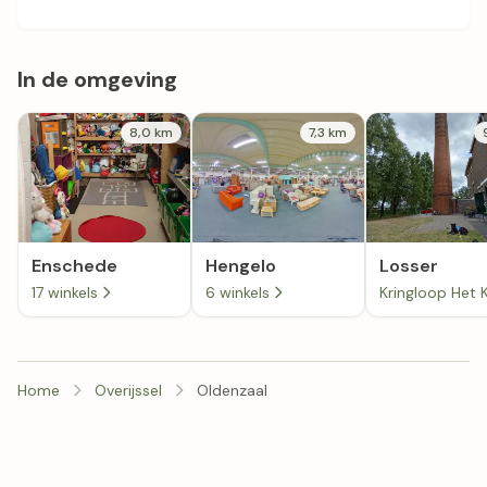
In de omgeving
8,0 km
7,3 km
Enschede
Hengelo
Losser
17 winkels
6 winkels
Home
Overijssel
Oldenzaal