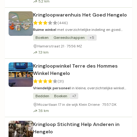
5,2 km
Kringloopwarenhuis Het Goed Hengelo
(446)
Ruime winkel
met overzichtelijke indeling en goed
gesorteerd assortiment.
Boeken
Gereedschappen
+5
Hamerstraat 21 · 7556 MZ
7,3 km
Kringloopwinkel Terre des Hommes
Winkel Hengelo
(31)
Vriendelijk personeel
in kleine, overzichtelijke winkel
met divers aanbod.
Bedden
Boeken
+7
Mozartlaan 17 in de wijk Klein Driene · 7557 DK
7,6 km
Kringloop Stichting Help Anderen in
Hengelo