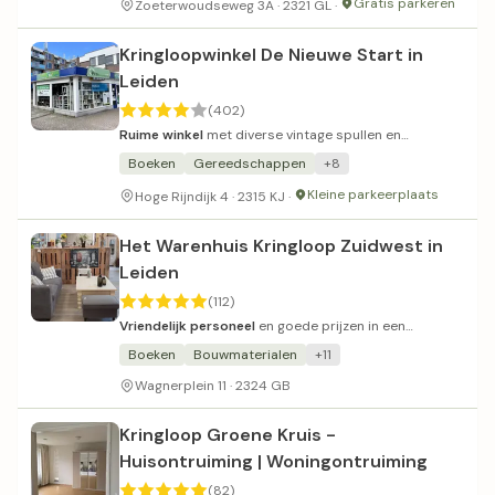
Gratis parkeren
Zoeterwoudseweg 3A · 2321 GL ·
Kringloopwinkel De Nieuwe Start in
Leiden
(402)
Ruime winkel
met diverse vintage spullen en
betrokken personeel.
Boeken
Gereedschappen
+8
Kleine parkeerplaats
Hoge Rijndijk 4 · 2315 KJ ·
Het Warenhuis Kringloop Zuidwest in
Leiden
(112)
Vriendelijk personeel
en goede prijzen in een
overzichtelijke kringloop.
Boeken
Bouwmaterialen
+11
Wagnerplein 11 · 2324 GB
Kringloop Groene Kruis -
Huisontruiming | Woningontruiming
(82)