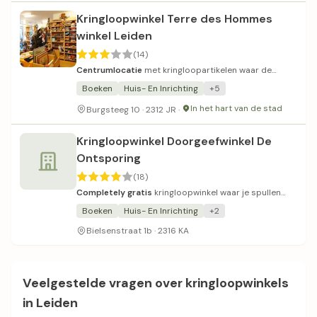
Kringloopwinkel Terre des Hommes
winkel Leiden
(14)
Centrumlocatie
met kringloopartikelen waar de
opbrengst naar een goed doel gaat.
Boeken
Huis- En Inrichting
+5
In het hart van de stad
Burgsteeg 10 · 2312 JR ·
Kringloopwinkel Doorgeefwinkel De
Ontsporing
(18)
Completely gratis
kringloopwinkel waar je spullen
kunt brengen en meenemen.
Boeken
Huis- En Inrichting
+2
Bielsenstraat 1b · 2316 KA
Veelgestelde vragen over kringloopwinkels
in Leiden