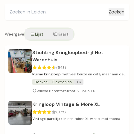
Zoeken
Weergave
Lijst
Kaart
Stichting Kringloopbedrijf Het
Warenhuis
(543)
Ruime kringloop
met veel keuze en café, maar aan de
prijzige kant.
Boeken
Elektronica
+6
Beperkt parkeren 
Willem Barentszstraat 12 · 2315 TX ·
Kringloop Vintage & More XL
(370)
Vintage pareltjes
in een ruime XL winkel met thema-
afdelingen.