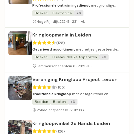
Professionele ontruimingsdienst
met grondige
schoonmaak en vriendelijke service.
Boeken
Elektronica
+6
Hoge Rijndijk 272-B · 2314 AL
Kringloopmania in Leiden
(128)
Gevarieerd assortiment
met netjes gesorteerde
kleding op kleur.
Boeken
Huishoudelijke Apparaten
+6
Parkeren voor de deu
Lammenschansplein 6 · 2321 JB ·
Vereniging Kringloop Project Leiden
(105)
Traditionele kringloop
met vintage items en
vriendelijk personeel.
Bedden
Boeken
+6
Volmolengracht 13 · 2312 PG
Kringloopwinkel 2e Hands Leiden
(126)