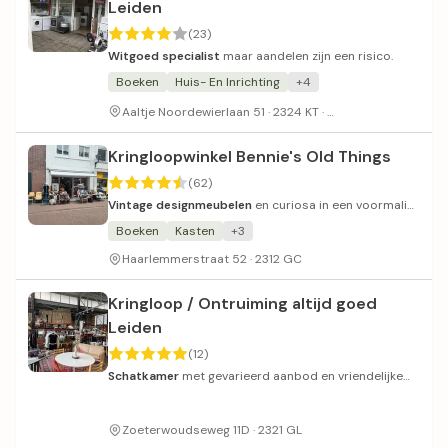
Leiden
(23)
Witgoed specialist
maar aandelen zijn een risico.
Boeken
Huis- En Inrichting
+4
Gratis parkeren
Aaltje Noordewierlaan 51 · 2324 KT ·
Kringloopwinkel Bennie's Old Things
(62)
Vintage designmeubelen
en curiosa in een voormalig
bioscooppand met overweldigend assortiment.
Boeken
Kasten
+3
Haarlemmerstraat 52 · 2312 GC
Kringloop / Ontruiming altijd goed
Leiden
(12)
Schatkamer
met gevarieerd aanbod en vriendelijke
eigenaren.
Zoeterwoudseweg 11D · 2321 GL