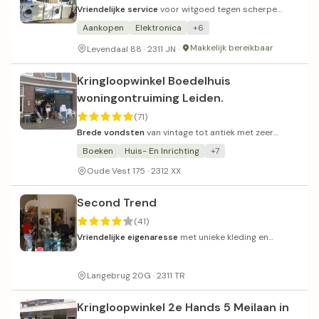
Vriendelijke service
voor witgoed tegen scherpe
prijzen met garantie.
Aankopen
Elektronica
+6
Makkelijk bereikbaar
Levendaal 88 · 2311 JN ·
Kringloopwinkel Boedelhuis
woningontruiming Leiden.
(71)
Brede vondsten
van vintage tot antiek met zeer
betaalbare prijzen.
Boeken
Huis- En Inrichting
+7
Oude Vest 175 · 2312 XX
Second Trend
(41)
Vriendelijke eigenaresse
met unieke kleding en
persoonlijk advies.
Langebrug 20G · 2311 TR
Kringloopwinkel 2e Hands 5 Meilaan in