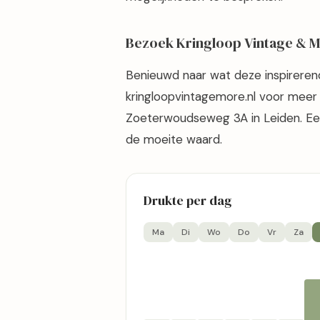
Bezoek Kringloop Vintage & M
Benieuwd naar wat deze inspirerend
kringloopvintagemore.nl voor meer 
Zoeterwoudseweg 3A in Leiden. Een
de moeite waard.
Drukte per dag
Ma
Di
Wo
Do
Vr
Za