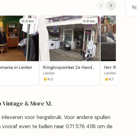
Bi
0,5 km
0,9 km
pmania in Leiden
Kringloopwinkel 2e Hands
Het Warenhuis K
5 Meilaan in Leiden
Zuidwest in Lei
Leiden
Leiden
4,0
4,7
p Vintage & More XL
a inleveren voor hergebruik. Voor andere spullen
om vooraf even te bellen naar 071 576 4118 om de