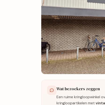
75 foto's
Wat bezoekers zeggen
Bekijk kaart
Een ruime kringloopwinkel 
kringloopartikelen met
vinta