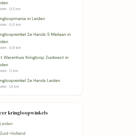
iden
iden · 0,2 km
ingloopmania in Leiden
iden · 0,5 km
ingloopwinkel 2e Hands 5 Meilaan in
iden
iden · 0,9 km
t Warenhuis Kringloop Zuidwest in
iden
den · 1,1 km
ingloopwinkel 2e Hands Leiden
den · 1,2 km
eer kringloopwinkels
 Leiden
 Zuid-Holland