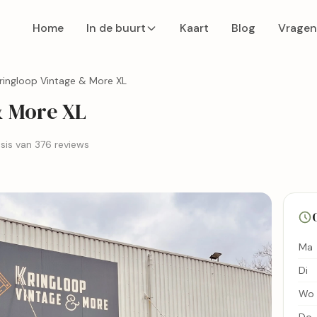
Home
In de buurt
Kaart
Blog
Vragen
ringloop Vintage & More XL
& More XL
sis van 376 reviews
Ma
Di
Wo