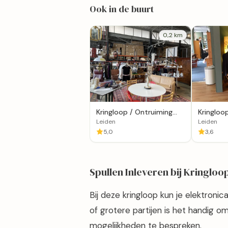
Ook in de buurt
0,2 km
Kringloop / Ontruiming
Kringloo
altijd goed Leiden
Leiden
Leiden
5,0
3,6
Spullen Inleveren bij Kringloo
Bij deze kringloop kun je elektronic
of grotere partijen is het handig 
mogelijkheden te bespreken.