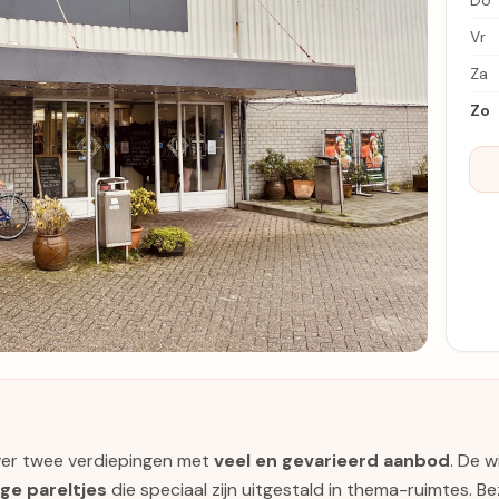
Do
Vr
Za
Zo
over twee verdiepingen met
veel en gevarieerd aanbod
. De w
ge pareltjes
die speciaal zijn uitgestald in thema-ruimtes. Be