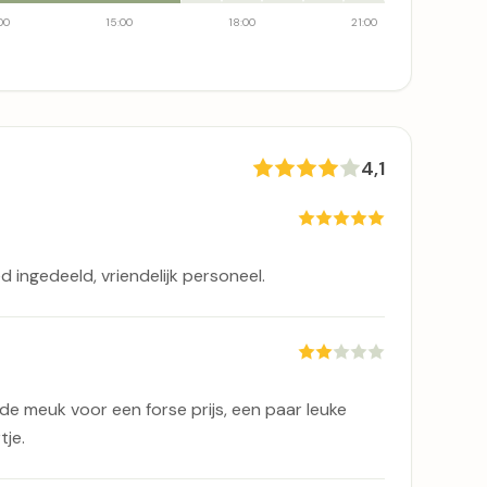
00
15:00
18:00
21:00
4,1
d ingedeeld, vriendelijk personeel.
ude meuk voor een forse prijs, een paar leuke
tje.