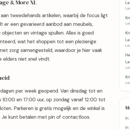
tage & More XL
Le
Le
 aan tweedehands artikelen, waarbij de focus ligt
Kr
indt er een gevarieerd aanbod aan meubels,
Le
e objecten en vintage spullen. Alles is goed
Kr
Le
nteerd, wat het shoppen tot een plezierige
Le
met zorg samengesteld, waardoor je hier vaak
He
elders niet snel vindt.
Le
Lei
heid
Kr
Lei
s dagen per week geopend. Van dinsdag tot en
 10:00 en 17:00 uur, op zondag vanaf 12:00 tot
M
oten. Parkeren is gratis mogelijk en de winkel is
s. Je kunt betalen met pin of contactloos.
In
In