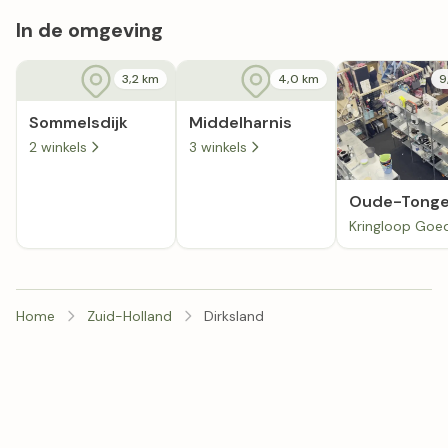
In de omgeving
3,2 km
4,0 km
9
Sommelsdijk
Middelharnis
2 winkels
3 winkels
Oude-Tong
Home
Zuid-Holland
Dirksland