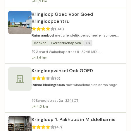
3,2 km
Kringloop Goed voor Goed
Kringloopcentru
(140)
Ruim aanbod
met vriendelijk personeel en schone,
goed georganiseerde winkel.
Boeken
Gereedschappen
+8
Gratis parkeren
Gerard Walschapstraat 9 · 3245 MD ·
3,6 km
Kringloopwinkel Ook GOED
(6)
Ruime kledingfocus
met wisselende en soms hoge
prijzen.
Schoolstraat 2a · 3241 CT
4,0 km
Kringloop 't Pakhuus in Middelharnis
(47)