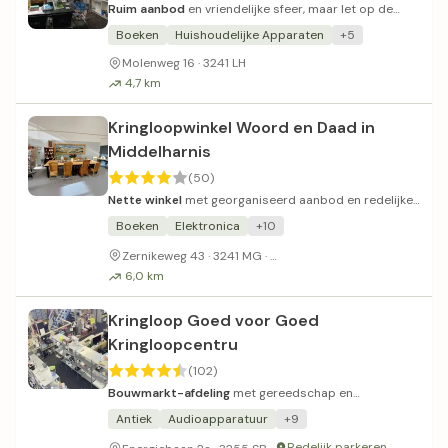
Ruim aanbod
en vriendelijke sfeer, maar let op de
beperkte zaterdagopeningen.
Boeken
Huishoudelijke Apparaten
+5
Molenweg 16 · 3241 LH
4,7 km
Kringloopwinkel Woord en Daad in
Middelharnis
(50)
Nette winkel
met georganiseerd aanbod en redelijke
prijzen.
Boeken
Elektronica
+10
Relatief makkelijke parkeerg
Zernikeweg 43 · 3241 MG ·
6,0 km
Kringloop Goed voor Goed
Kringloopcentru
(102)
Bouwmarkt-afdeling
met gereedschap en
montagedelen naast regulier aanbod.
Antiek
Audioapparatuur
+9
Redelijk parkeren