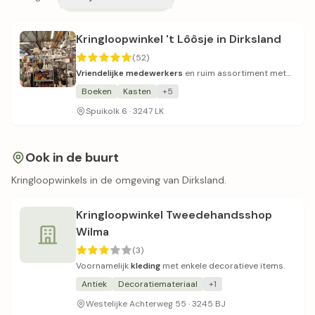
Kringloopwinkel 't Lôôsje in Dirksland
(52)
Vriendelijke medewerkers
en ruim assortiment met
betaalbare prijzen.
Boeken
Kasten
+5
Spuikolk 6 · 3247 LK
Ook in de buurt
Kringloopwinkels in de omgeving van Dirksland.
Kringloopwinkel Tweedehandsshop
Wilma
(3)
Voornamelijk
kleding
met enkele decoratieve items.
Antiek
Decoratiemateriaal
+1
Westelijke Achterweg 55 · 3245 BJ