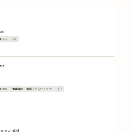
eel.
bels
+2
ee
aten
Huishoudelijke Artikelen
+9
oopwinkel.