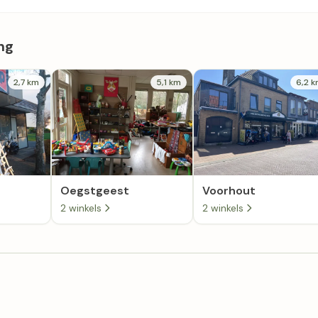
ng
2,7 km
5,1 km
6,2 
Oegstgeest
Voorhout
2 winkels
2 winkels