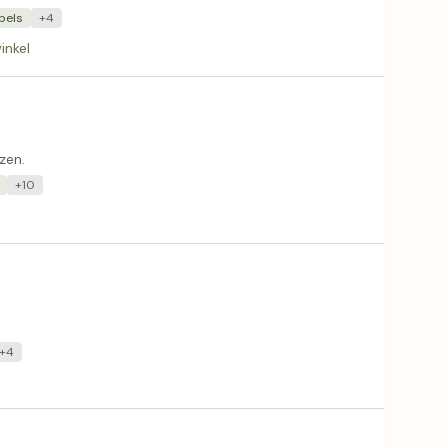
bels
+4
inkel
zen.
+10
+4