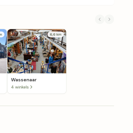
km
6,6 km
Wassenaar
4 winkels