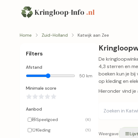
Kringloop-Info
.nl
Home
Zuid-Holland
Katwijk aan Zee
Kringloopw
Filters
De kringloopwinke
4,3 sterren en m
Afstand
boeken kun je bij 
50 km
op kleding en ele
Minimale score
Hieronder vind je
Aanbod
🧸
Speelgoed
(6)
👕
Kleding
(5)
Weergave
Lijs