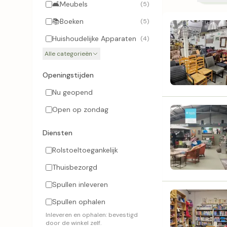
🛋️
Meubels
(5)
📚
Boeken
(5)
Huishoudelijke Apparaten
(4)
Alle categorieën
Openingstijden
Nu geopend
Open op zondag
Diensten
Rolstoeltoegankelijk
Thuisbezorgd
Spullen inleveren
Spullen ophalen
Inleveren en ophalen: bevestigd
door de winkel zelf.