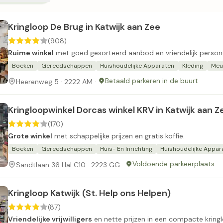
Kringloop De Brug in Katwijk aan Zee
(908)
Ruime winkel
met goed gesorteerd aanbod en vriendelijk person
Boeken
Gereedschappen
Huishoudelijke Apparaten
Kleding
Meu
Betaald parkeren in de buurt
Heerenweg 5 · 2222 AM ·
Kringloopwinkel Dorcas winkel KRV in Katwijk aan Z
(170)
Grote winkel
met schappelijke prijzen en gratis koffie.
Boeken
Gereedschappen
Huis- En Inrichting
Huishoudelijke Appar
Voldoende parkeerplaats
Sandtlaan 36 Hal C10 · 2223 GG ·
Kringloop Katwijk (St. Help ons Helpen)
(87)
Vriendelijke vrijwilligers
en nette prijzen in een compacte kringl