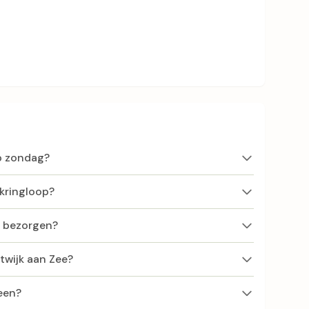
op zondag?
 kringloop?
f bezorgen?
atwijk aan Zee?
een?