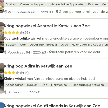
Boeken
Gereedschappen
Huishoudelijke Apparaten
Kasten
Meu
Groot parkeerterrein voor de w
Van Houtenstraat 11 · 2221 BB ·
Kringloopwinkel Asareel in Katwijk aan Zee
(29)
Overzichtelijke winkel
met vriendelijke service en betaalbare prij
Boeken
Cds
Decoratiemateriaal
Dvds
Huishoudelijke Apparaten
Betaald parkeren voor de deur
Voorstraat 64 · 2225 ES ·
Kringloop Adira in Katwijk aan Zee
(18)
Kleine winkel
met Vinted inleverpunt en diverse huisraad.
Accessoires
Boeken
Cds
Elektronica
Huishoudelijke Artikelen
Sluisweg 6F · 2225 XL
Kringloopwinkel Snuffelloods in Katwijk aan Zee