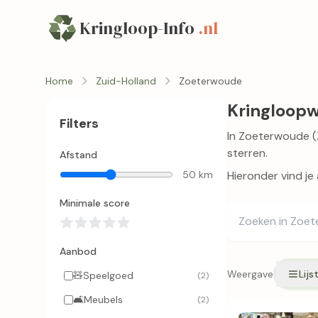
Kringloop-Info
.nl
Home
Zuid-Holland
Zoeterwoude
Kringloopw
Filters
In Zoeterwoude (Z
sterren.
Afstand
50 km
Hieronder vind je
Minimale score
Aanbod
Weergave
Lijs
🧸
Speelgoed
(2)
🛋️
Meubels
(2)