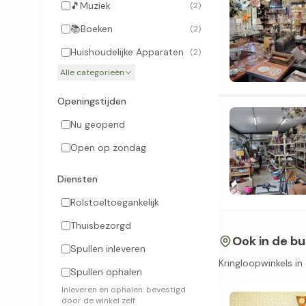
🎵
Muziek
(2)
📚
Boeken
(2)
Huishoudelijke Apparaten
(2)
Alle categorieën
Openingstijden
Nu geopend
Open op zondag
Diensten
Rolstoeltoegankelijk
Thuisbezorgd
Ook in de bu
Spullen inleveren
Kringloopwinkels i
Spullen ophalen
Inleveren en ophalen: bevestigd
door de winkel zelf.