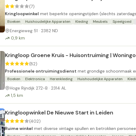
(7)
Kringloopwinkel
met beperkte openingstijden (slechts zaterdag
Boeken
Huishoudelijke Apparaten
Kleding
Meubels
Speelgoed
Energieweg 51 · 2382 ND
0,9 km
Kringloop Groene Kruis - Huisontruiming | Woning
(82)
Professionele ontruimingsdienst
met grondige schoonmaak en v
Boeken
Elektronica
Herenkleding
Huishoudelijke Apparaten
Kled
Hoge Rijndijk 272-B · 2314 AL
1,5 km
Kringloopwinkel De Nieuwe Start in Leiden
(402)
Ruime winkel
met diverse vintage spullen en betrokken personeel