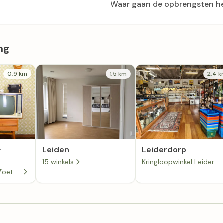
Waar gaan de opbrengsten h
ng
0,9 km
1,5 km
2,4 
-
Leiden
Leiderdorp
15 winkels
Kringloopwinkel Leiderdorp
Kringloop TVS in Zoeterwoude- Rijndijk