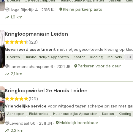
Boeken
Gereedschappen
Huishoudelijke Apparaten
Jassen
Kled
Kleine parkeerplaats
Hoge Rijndijk 4 · 2315 KJ ·
1,9 km
Kringloopmania in Leiden
(128)
Gevarieerd assortiment
met netjes gesorteerde kleding op kleu
Boeken
Huishoudelijke Apparaten
Kasten
Kleding
Meubels
+3
Parkeren voor de deur
Lammenschansplein 6 · 2321 JB ·
2,1 km
Kringloopwinkel 2e Hands Leiden
(126)
Vriendelijke service
voor witgoed tegen scherpe prijzen met gar
Aankopen
Elektronica
Huishoudelijke Apparaten
Kasten
Kleding
Makkelijk bereikbaar
Levendaal 88 · 2311 JN ·
2,2 km