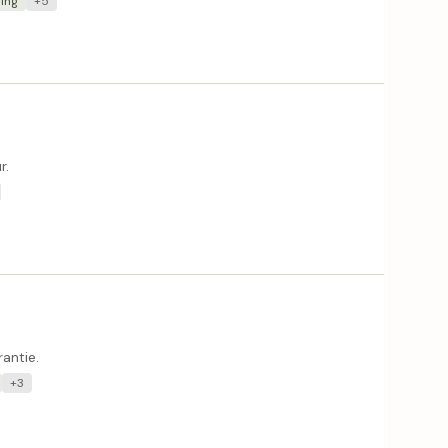
ing
+5
r.
antie.
+3