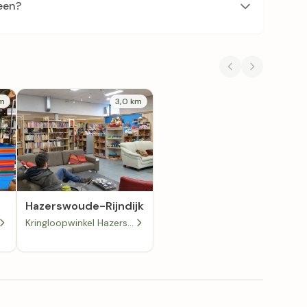
een?
km
3,0 km
Hazerswoude-Rijndijk
Kringloopwinkel Hazerswoude in Hazerswoude-Rijndijk