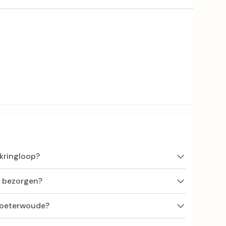
 kringloop?
f bezorgen?
 Zoeterwoude?