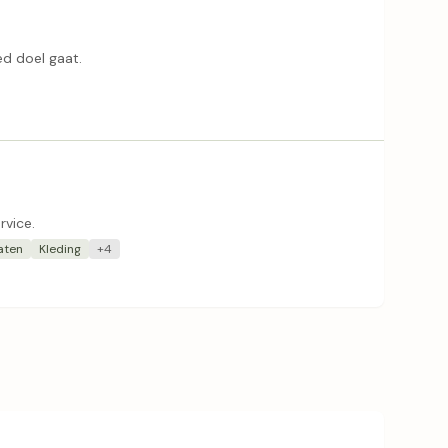
d doel gaat.
rvice.
aten
Kleding
+4