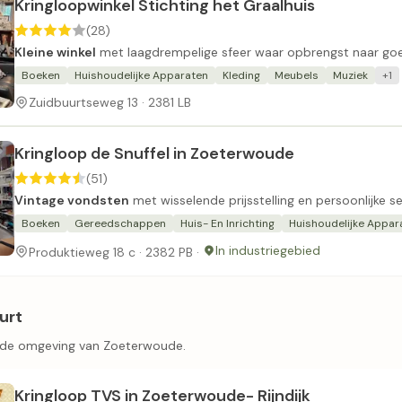
Kringloopwinkel Stichting het Graalhuis
(28)
Kleine winkel
met laagdrempelige sfeer waar opbrengst naar goe
Boeken
Huishoudelijke Apparaten
Kleding
Meubels
Muziek
+1
Zuidbuurtseweg 13 · 2381 LB
Kringloop de Snuffel in Zoeterwoude
(51)
Vintage vondsten
met wisselende prijsstelling en persoonlijke se
Boeken
Gereedschappen
Huis- En Inrichting
Huishoudelijke Appar
In industriegebied
Produktieweg 18 c · 2382 PB ·
urt
n de omgeving van Zoeterwoude.
Kringloop TVS in Zoeterwoude- Rijndijk