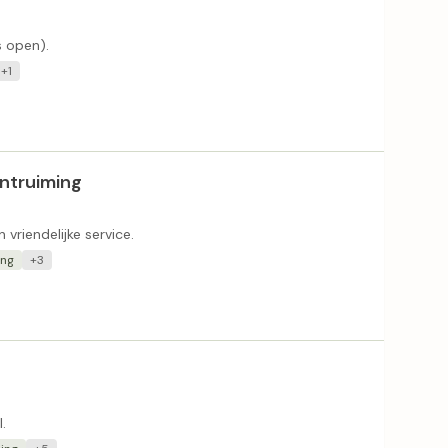
s open).
+1
ontruiming
riendelijke service.
ing
+3
.