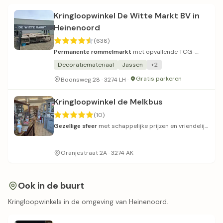
Kringloopwinkel De Witte Markt BV in
Heinenoord
(638)
Permanente rommelmarkt
met opvallende TCG-
kraam en vooral gereedschap.
Decoratiemateriaal
Jassen
+2
Gratis parkeren
Boonsweg 28 · 3274 LH ·
Kringloopwinkel de Melkbus
(10)
Gezellige sfeer
met schappelijke prijzen en vriendelijk
personeel.
Oranjestraat 2A · 3274 AK
Ook in de buurt
Kringloopwinkels in de omgeving van Heinenoord.