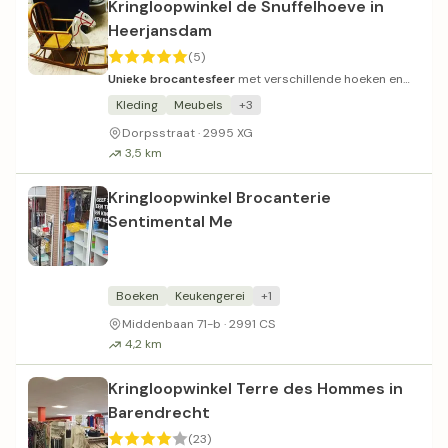
Kringloopwinkel de Snuffelhoeve in
Heerjansdam
(5)
Unieke brocantesfeer
met verschillende hoeken en
bijzondere vondsten.
Kleding
Meubels
+3
Dorpsstraat · 2995 XG
3,5 km
Kringloopwinkel Brocanterie
Sentimental Me
Boeken
Keukengerei
+1
Middenbaan 71-b · 2991 CS
4,2 km
Kringloopwinkel Terre des Hommes in
Barendrecht
(23)