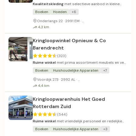
Kwaliteitskleding
met selectieve aanbod in kleine
winkel.
Boeken
Hoeden
+6
In winkelstraatje onder Kruid
Onderlangs 22 · 2991 EM ·
4,3 km
Kringloopwinkel Opnieuw & Co
Barendrecht
(323)
Ruime winkel
met prima assortiment meubels en veel
parkeergelegenheid.
Boeken
Huishoudelijke Apparaten
+7
Genoeg parkeergelegenheid vo
Voordijk 273 · 2992 AL ·
4,4 km
Kringloopwarenhuis Het Goed
Rotterdam Zuid
(544)
Ruime winkel
met vriendelijk personeel en redelijke
prijzen.
Boeken
Huishoudelijke Apparaten
+3