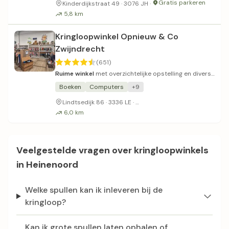
Gratis parkeren
Kinderdijkstraat 49 · 3076 JH ·
5,8 km
Kringloopwinkel Opnieuw & Co
Zwijndrecht
(651)
Ruime winkel
met overzichtelijke opstelling en divers
assortiment.
Boeken
Computers
+9
Gratis parkeergelegenheid
Lindtsedijk 86 · 3336 LE ·
6,0 km
Veelgestelde vragen over kringloopwinkels
in Heinenoord
Welke spullen kan ik inleveren bij de
kringloop?
Kan ik grote spullen laten ophalen of