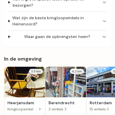
bezorgen?
Wat zijn de beste kringloopwinkels in
Heinenoord?
Waar gaan de opbrengsten heen?
In de omgeving
3,5 km
4,2 km
5
Heerjansdam
Barendrecht
Rotterdam
Kringloopwinkel de Snuffelhoeve in Heerjansdam
3 winkels
15 winkels