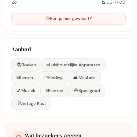
Zo
12:00-17:00
Ben je hier geweest?
Aanbod
📚
Boeken
Huishoudelijke Apparaten
👕
🛋️
Kasten
Kleding
Meubels
🎵
🧸
Muziek
Planten
Speelgoed
🗄️
Vintage Kast
Wat bezoekers zeggen