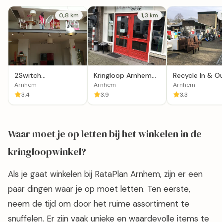
0,8 km
1,3 km
2Switch
Kringloop Arnhem
Recycle In & O
kringloopwinkel
De Schatkamer
Arnhem
Arnhem
Arnhem
Arnhem ♻️
3,4
3,9
3,3
Waar moet je op letten bij het winkelen in de
kringloopwinkel?
Als je gaat winkelen bij RataPlan Arnhem, zijn er een
paar dingen waar je op moet letten. Ten eerste,
neem de tijd om door het ruime assortiment te
snuffelen. Er zijn vaak unieke en waardevolle items te