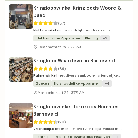
Kringloopwinkel Kringloods Woord &
Daad
(87)
Nette winkel
met vriendelijke medewerkers.
Elektronische Apparaten
Kleding
+3
Edisonstraat 7a · 3771 AJ
Kringloop Waardevol in Barneveld
(89)
Ruime winkel
met divers aanbod en vriendelijke
bediening.
Boeken
Huishoudelijke Apparaten
+4
Betaald parkeren in de bu
Marconistraat 29 · 3771 AM ·
Kringloopwinkel Terre des Hommes
Barneveld
(20)
Vriendelijke sfeer
in een overzichtelijke winkel met
netjes geprijsde kleding.
Laarzen
Rolstoeltoegankelijke Ingangen
+1