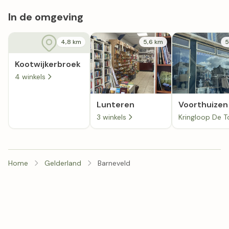
In de omgeving
4,8 km
5,6 km
5
Kootwijkerbroek
4 winkels
Lunteren
Voorthuizen
3 winkels
Home
Gelderland
Barneveld