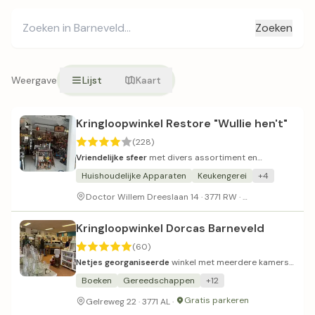
Zoeken
Weergave
Lijst
Kaart
Kringloopwinkel Restore "Wullie hen't"
(228)
Vriendelijke sfeer
met divers assortiment en
voldoende parkeergelegenheid.
Huishoudelijke Apparaten
Keukengerei
+4
Gratis parkere
Doctor Willem Dreeslaan 14 · 3771 RW ·
Kringloopwinkel Dorcas Barneveld
(60)
Netjes georganiseerde
winkel met meerdere kamers
en vriendelijke, betaalbare service.
Boeken
Gereedschappen
+12
Gratis parkeren
Gelreweg 22 · 3771 AL ·