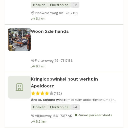
voor lage prijzen.
Boeken
Elektronica
+2
Plasweideweg 55 · 7317 BB
6,1 km
Woon 2de hands
Fluitersweg 79 · 7317 BS
6,1 km
Kringloopwinkel hout werkt in
Apeldoorn
(192)
Grote, schone winkel
met ruim assortiment, maar
prijzen zijn aan de hoge kant.
Boeken
Elektronica
+4
Ruime parkeerplaats
Vlijtseweg 136 · 7317 AK ·
8,3 km