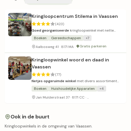
Kringloopcentrum Stilema in Vaassen
(423)
Goed georganiseerde
kringloopwinkel met nette
presentatie en redelijke prijzen.
Boeken
Gereedschappen
+7
Gratis parkeren
Aalbosweg 41 · 8171 MA ·
Kringloopwinkel woord en daad in
Vaassen
(77)
Netjes opgeruimde winkel
met divers assortiment
keukenwaar en meubels.
Boeken
Huishoudelijke Apparaten
+4
Parkeren voor de deur
Jan Mulderstraat 37 · 8171 CC ·
Ook in de buurt
Kringloopwinkels in de omgeving van Vaassen.