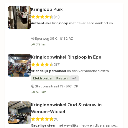
Kringloop Puik
(21)
Authentieke kringloop
met gevarieerd aanbod en
vriendelijk personeel.
Eperweg 35 C · 8162 RZ
3,9 km
Kringloopwinkel Ringloop in Epe
(87)
Vriendelijk personeel
en een verrassende extra
schuur met ruim assortiment.
Elektronica
Kasten
+4
Stationsstraat 19 · 8161 CP
5,3 km
Kringloopwinkel Oud & nieuw in
Wenum-Wiesel
(3)
Gezellige sfeer
met wekelijks nieuw en divers aanbod