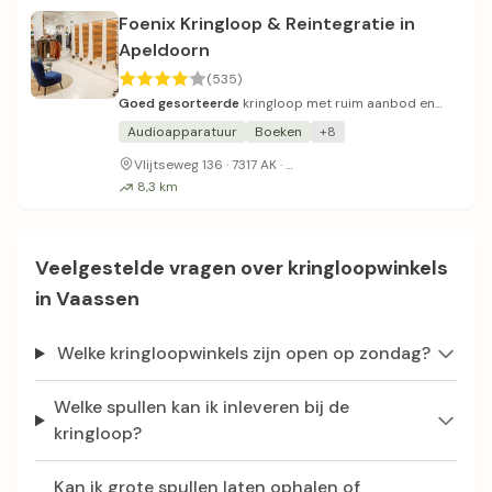
Foenix Kringloop & Reintegratie in
Apeldoorn
(535)
Goed gesorteerde
kringloop met ruim aanbod en
glaswerk.
Audioapparatuur
Boeken
+8
Voldoende parkeergelegenhei
Vlijtseweg 136 · 7317 AK ·
8,3 km
Veelgestelde vragen over kringloopwinkels
in Vaassen
Welke kringloopwinkels zijn open op zondag?
Welke spullen kan ik inleveren bij de
kringloop?
Kan ik grote spullen laten ophalen of