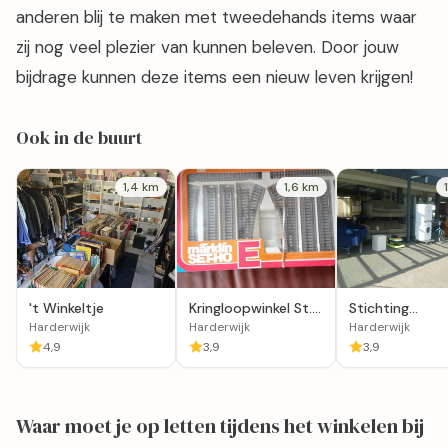
anderen blij te maken met tweedehands items waar
zij nog veel plezier van kunnen beleven. Door jouw
bijdrage kunnen deze items een nieuw leven krijgen!
Ook in de buurt
1,4 km
1,6 km
't Winkeltje
Kringloopwinkel St.
Stichting
Woord en Daad in
Kringloopwinke
Harderwijk
Harderwijk
Harderwijk
Harderwijk
Harderwijk
4,9
3,9
3,9
Waar moet je op letten tijdens het winkelen bij