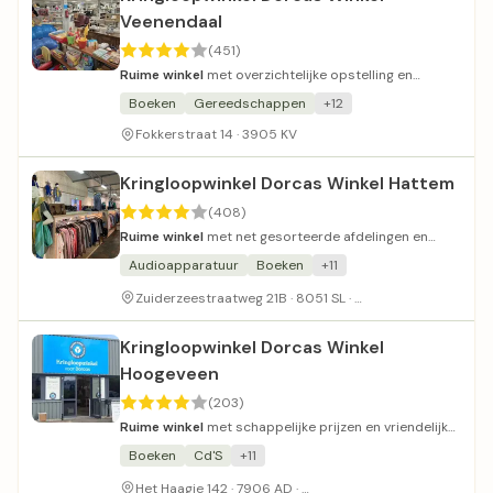
Veenendaal
(451)
Ruime winkel
met overzichtelijke opstelling en
vriendelijk personeel.
Boeken
Gereedschappen
+12
Fokkerstraat 14 · 3905 KV
Kringloopwinkel Dorcas Winkel Hattem
(408)
Ruime winkel
met net gesorteerde afdelingen en
vriendelijk personeel.
Audioapparatuur
Boeken
+11
Voldoende parkeer
Zuiderzeestraatweg 21B · 8051 SL ·
Kringloopwinkel Dorcas Winkel
Hoogeveen
(203)
Ruime winkel
met schappelijke prijzen en vriendelijk
personeel.
Boeken
Cd'S
+11
Parkeerterrein met beperkt
Het Haagje 142 · 7906 AD ·