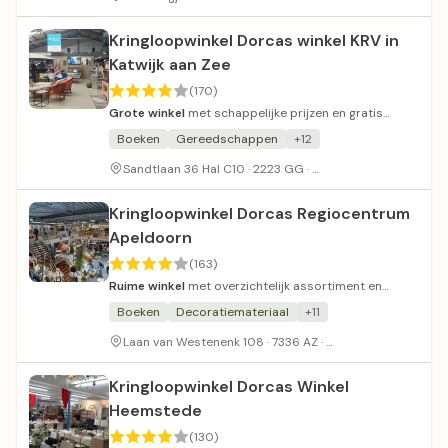
Kringloopwinkel Dorcas winkel KRV in
Katwijk aan Zee
(170)
Grote winkel
met schappelijke prijzen en gratis
koffie.
Boeken
Gereedschappen
+12
Voldoende parkeerpl
Sandtlaan 36 Hal C10 · 2223 GG ·
Kringloopwinkel Dorcas Regiocentrum
Apeldoorn
(163)
Ruime winkel
met overzichtelijk assortiment en
netjes gepresenteerde goederen.
Boeken
Decoratiemateriaal
+11
Gratis parkeergel
Laan van Westenenk 108 · 7336 AZ ·
Kringloopwinkel Dorcas Winkel
Heemstede
(130)