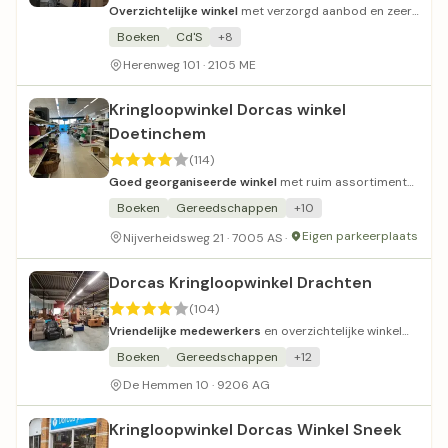
Overzichtelijke winkel
met verzorgd aanbod en zeer
betaalbare prijzen.
Boeken
Cd'S
+8
Herenweg 101 · 2105 ME
Kringloopwinkel Dorcas winkel
Doetinchem
(114)
Goed georganiseerde winkel
met ruim assortiment
en vriendelijke vrijwilligers.
Boeken
Gereedschappen
+10
Eigen parkeerplaats
Nijverheidsweg 21 · 7005 AS ·
Dorcas Kringloopwinkel Drachten
(104)
Vriendelijke medewerkers
en overzichtelijke winkel
met diverse afdelingen.
Boeken
Gereedschappen
+12
De Hemmen 10 · 9206 AG
Kringloopwinkel Dorcas Winkel Sneek