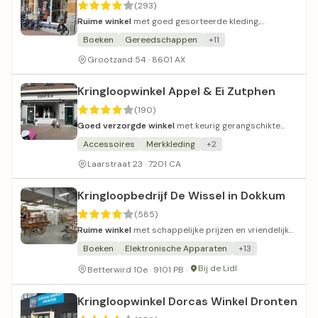
(293)
Ruime winkel
met goed gesorteerde kleding,
elektronica en boeken.
Boeken
Gereedschappen
+11
Grootzand 54 · 8601 AX
Kringloopwinkel Appel & Ei Zutphen
(190)
Goed verzorgde winkel
met keurig gerangschikte
kleding kwaliteit.
Accessoires
Merkkleding
+2
Laarstraat 23 · 7201 CA
Kringloopbedrijf De Wissel in Dokkum
(585)
Ruime winkel
met schappelijke prijzen en vriendelijk
personeel.
Boeken
Elektronische Apparaten
+13
Bij de Lidl
Betterwird 10e · 9101 PB ·
Kringloopwinkel Dorcas Winkel Dronten