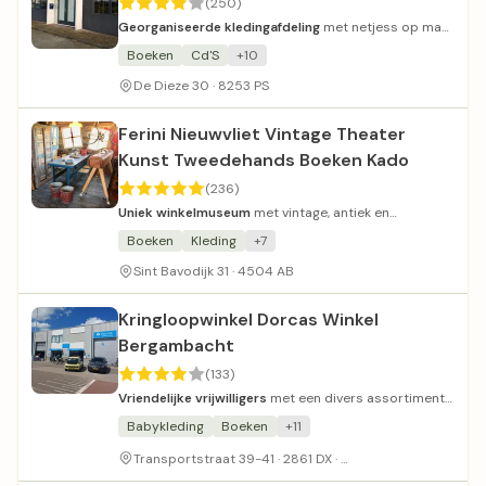
(250)
Georganiseerde kledingafdeling
met netjess op maat
geordende kledingstukken.
Boeken
Cd'S
+10
De Dieze 30 · 8253 PS
Ferini Nieuwvliet Vintage Theater
Kunst Tweedehands Boeken Kado
(236)
Uniek winkelmuseum
met vintage, antiek en
historische artefacten.
Boeken
Kleding
+7
Sint Bavodijk 31 · 4504 AB
Kringloopwinkel Dorcas Winkel
Bergambacht
(133)
Vriendelijke vrijwilligers
met een divers assortiment
en schappelijke prijzen.
Babykleding
Boeken
+11
haast geen parkeerg
Transportstraat 39-41 · 2861 DX ·