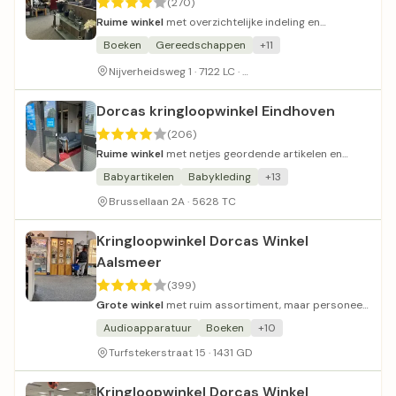
(270)
Ruime winkel
met overzichtelijke indeling en
vriendelijk personeel.
Boeken
Gereedschappen
+11
Betaald parkeren in de buur
Nijverheidsweg 1 · 7122 LC ·
Dorcas kringloopwinkel Eindhoven
(206)
Ruime winkel
met netjes geordende artikelen en
vriendelijk personeel.
Babyartikelen
Babykleding
+13
Brussellaan 2A · 5628 TC
Kringloopwinkel Dorcas Winkel
Aalsmeer
(399)
Grote winkel
met ruim assortiment, maar personeel
vaak onvriendelijk.
Audioapparatuur
Boeken
+10
Turfstekerstraat 15 · 1431 GD
Kringloopwinkel Dorcas Winkel