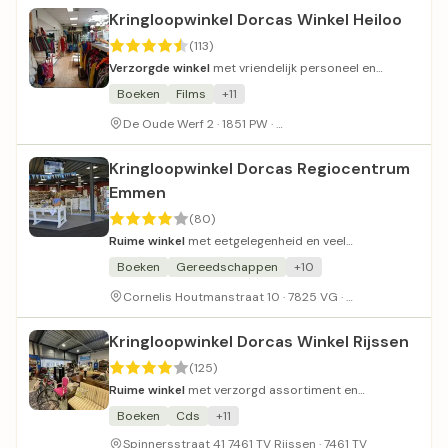
Kringloopwinkel Dorcas Winkel Heiloo
(113)
Verzorgde winkel
met vriendelijk personeel en
redelijke prijzen.
Boeken
Films
+11
Parkeerplaats is een beetje 
De Oude Werf 2 · 1851 PW ·
Kringloopwinkel Dorcas Regiocentrum
Emmen
(80)
Ruime winkel
met eetgelegenheid en veel
parkeerplaatsen.
Boeken
Gereedschappen
+10
Gratis parkere
Cornelis Houtmanstraat 10 · 7825 VG ·
Kringloopwinkel Dorcas Winkel Rijssen
(125)
Ruime winkel
met verzorgd assortiment en
vriendelijke bediening.
Boeken
Cds
+11
Spinnersstraat 41 7461 TV Rijssen · 7461 TV