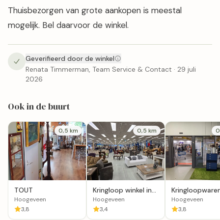
Thuisbezorgen van grote aankopen is meestal
mogelijk. Bel daarvoor de winkel.
Geverifieerd door de winkel
Renata Timmerman, Team Service & Contact · 29 juli
2026
Ook in de buurt
0,5 km
0,5 km
0
TOUT
Kringloop winkel in
Kringloopware
Hoogeveen
Het Goed
Hoogeveen
Hoogeveen
Hoogeveen
Hoogeveen
3,8
3,4
3,8