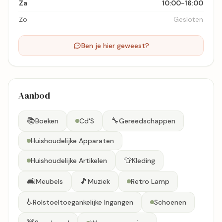
Za
10:00-16:00
Zo
Gesloten
Ben je hier geweest?
Aanbod
📚
🔧
Boeken
Cd'S
Gereedschappen
Huishoudelijke Apparaten
👕
Huishoudelijke Artikelen
Kleding
🛋️
🎵
Meubels
Muziek
Retro Lamp
♿
Rolstoeltoegankelijke Ingangen
Schoenen