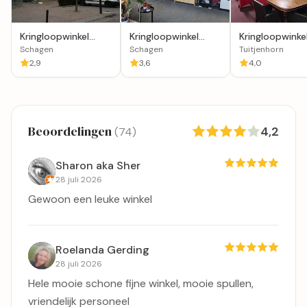
Kringloopwinkel
Kringloopwinkel
Kringloopwinke
alotta-
RataPlan Schagen
RataPlan
Schagen
Schagen
Tuitjenhorn
verantwoord
Tuitjenhorn
2,9
3,6
4,0
vintage
Beoordelingen
4,2
(74)
Sharon aka Sher
28 juli 2026
Gewoon een leuke winkel
Roelanda Gerding
28 juli 2026
Hele mooie schone fijne winkel, mooie spullen,
vriendelijk personeel