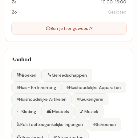
Za
10:00-16:00
Zo
Gesloten
Ben je hier geweest?
Aanbod
📚
🔧
Boeken
Gereedschappen
Huis- En Inrichting
Huishoudelijke Apparaten
Huishoudelijke Artikelen
Keukengerei
👕
🛋️
🎵
Kleding
Meubels
Muziek
♿
Rolstoeltoegankelijke Ingangen
Schoenen
🧸
Speelgoed
Vitrinekasten