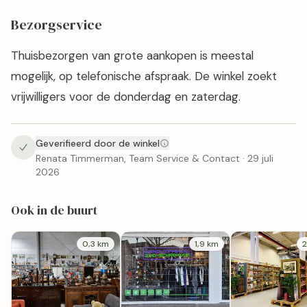
Bezorgservice
Thuisbezorgen van grote aankopen is meestal
mogelijk, op telefonische afspraak. De winkel zoekt
vrijwilligers voor de donderdag en zaterdag.
Geverifieerd door de winkel
Renata Timmerman, Team Service & Contact · 29 juli
2026
Ook in de buurt
0,3 km
1,9 km
2