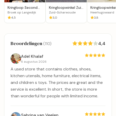
Kringloop Second
Kringloopwinkel Zuid
Kringloopwinke
Chance in Broek op
Scharwoude in
RataPlan
Broek op Langedijk
Zuid-Scharwoude
Heerhugowaard
Langedijk
Zuid-Scharwoude
Heerhugowaar
4,5
3,0
3,8
Beoordelingen
4,4
(110)
Adel Khalaf
8 augustus 2026
A used store that contains clothes, shoes,
kitchen utensils, home furniture, electrical items,
and children s toys. The prices are great and the
service is excellent. In short, the store is more
than wonderful for people with limited income.
Sabrina van Veelen