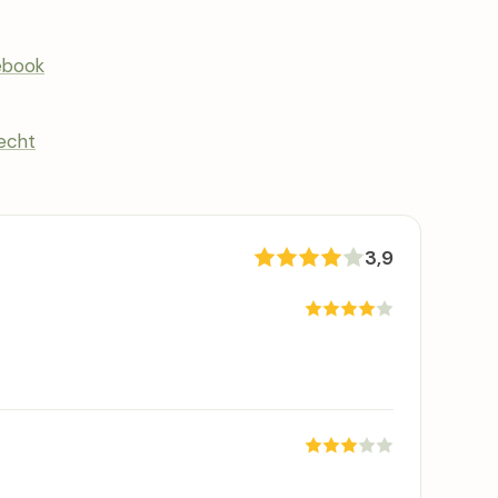
ebook
recht
3,9