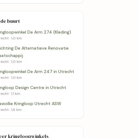
 de buurt
ingloopwinkel De Arm 274 (Kleding)
echt · 1,0 km
ichting De Alternatieve Renovatie
atschappij
echt · 1,0 km
ingloopwinkel De Arm 247 in Utrecht
echt · 1,0 km
ingloop Design Centre in Utrecht
echt · 1,1 km
wollie Kringloop Utrecht ASW
echt · 1,6 km
eer kringloopwinkels