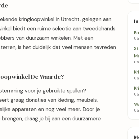
rde
ekende kringloopwinkel in Utrecht, gelegen aan
In
 winkel biedt een ruime selectie aan tweedehands
Kr
fhebbers van duurzaam winkelen. Met een
Utr
terren, is het duidelijk dat veel mensen tevreden
St
Ma
Utr
Kr
gloopwinkel De Waarde?
Utr
Kr
stemming voor je gebruikte spullen?
Utr
ert graag donaties van kleding, meubels,
Wa
lijke apparaten en nog veel meer. Door je
Utr
e brengen, draag je bij aan een duurzamere
M