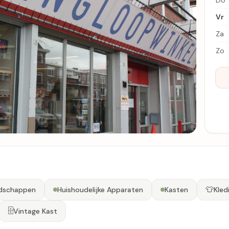
Do
Vr
Za
Zo
👕
dschappen
Huishoudelijke Apparaten
Kasten
Kled
🗄️
Vintage Kast