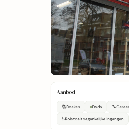
29 foto's
Aanbod
Bekijk kaart
📚
🔧
Boeken
Dvds
Geree
♿
Rolstoeltoegankelijke Ingangen