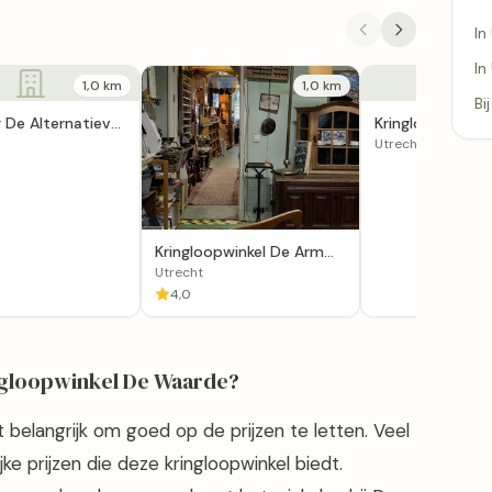
In
In
1,0 km
1,0 km
Bi
g De Alternatieve
Kringloop Desig
e Maatschappij
in Utrecht
Utrecht
Kringloopwinkel De Arm
247 in Utrecht
Utrecht
4,0
ingloopwinkel De Waarde?
t belangrijk om goed op de prijzen te letten. Veel
ke prijzen die deze kringloopwinkel biedt.