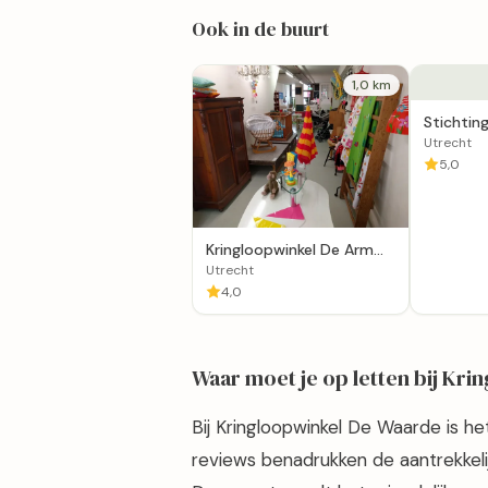
Ook in de buurt
1,0 km
Stichtin
Renovati
Utrecht
5,0
Kringloopwinkel De Arm
274 (Kleding)
Utrecht
4,0
Waar moet je op letten bij Kr
Bij Kringloopwinkel De Waarde is he
reviews benadrukken de aantrekkelij