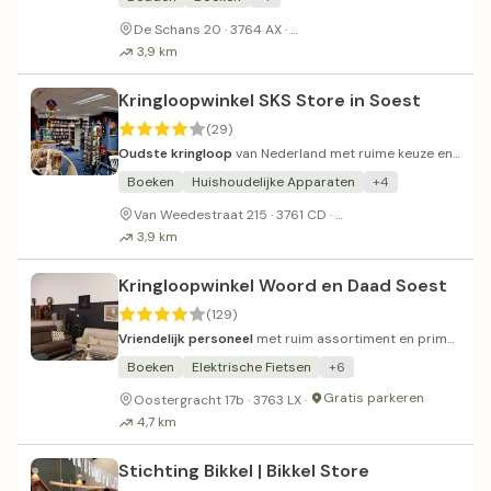
Gratis parkeerplaatsen voor
De Schans 20 · 3764 AX ·
3,9 km
Kringloopwinkel SKS Store in Soest
(29)
Oudste kringloop
van Nederland met ruime keuze en
diverse locaties in Soest.
Boeken
Huishoudelijke Apparaten
+4
Genoeg parkeergeleg
Van Weedestraat 215 · 3761 CD ·
3,9 km
Kringloopwinkel Woord en Daad Soest
(129)
Vriendelijk personeel
met ruim assortiment en prima
prijzen voor meubels en kleding.
Boeken
Elektrische Fietsen
+6
Gratis parkeren
Oostergracht 17b · 3763 LX ·
4,7 km
Stichting Bikkel | Bikkel Store