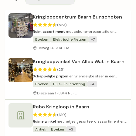
Kringloopcentrum Baarn Bunschoten
(523)
Ruim assortiment
met schone-presentatie en
wisselende prijsstelling.
Boeken
Elektrische Fietsen
+7
Tolweg 1A · 3741 LM
Kringloopwinkel Van Alles Wat in Baarn
(25)
Schappelijke prijzen
en vriendelijke sfeer in een
kleinschalige kringloopwinkel.
Boeken
Huis- En Inrichting
+4
Op het terrein van Eemhart; bor
Diezelaan 1 · 3744 NJ ·
Rebo Kringloop in Baarn
(610)
Ruime winkel
met netjes gesorteerd assortiment en
vriendelijke bediening.
Antiek
Boeken
+3