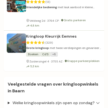
(13)
Vriendelijke bediening
met leuk aanbod in kleine
kringloopwinkel.
Gratis parkeren
Veldweg 2d · 3764 CP ·
4,8 km
Kringloop Kleurrijk Eemnes
(329)
Grote kringloop
met twee verdiepingen en gevarieerd
assortiment.
Boeken
Cd'S
+8
Krappe parkeerplekken
Zuidersingel 4 · 3755 AZ ·
5,3 km
Veelgestelde vragen over kringloopwinkels
in Baarn
Welke kringloopwinkels zijn open op zondag?