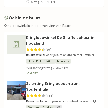
Voldoende parkeergelegenheid
Tolweg 1A · 3741 LM ·
Ook in de buurt
Kringloopwinkels in de omgeving van Baarn.
Kringloopwinkel De Snuffelschuur in
Hoogland
(29)
Unieke winkel
waar je kunt snuffelen met koffie en
huisgebak.
Huis- En Inrichting
Meubels
Krachtwijkerweg 7 · 3828 PM
3,7 km
Stichting Kringloopcentrum
Spullenhulp
(488)
Ruime winkel
met gevarieerd aanbod en vriendelijk
personeel.
Bedden
Boeken
+7