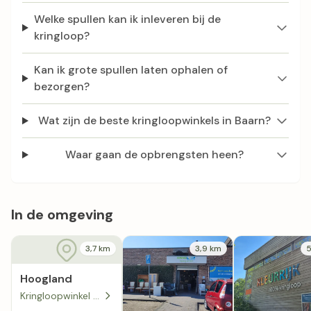
Welke spullen kan ik inleveren bij de
kringloop?
Kan ik grote spullen laten ophalen of
bezorgen?
Wat zijn de beste kringloopwinkels in Baarn?
Waar gaan de opbrengsten heen?
In de omgeving
3,7 km
3,9 km
5
Hoogland
Kringloopwinkel De Snuffelschuur in Hoogland