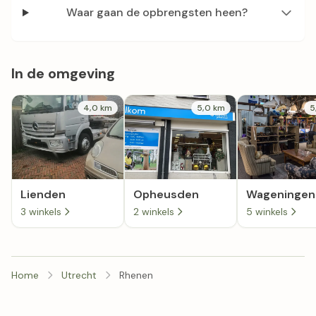
Waar gaan de opbrengsten heen?
In de omgeving
4,0 km
5,0 km
5
Lienden
Opheusden
Wageningen
3 winkels
2 winkels
5 winkels
Home
Utrecht
Rhenen