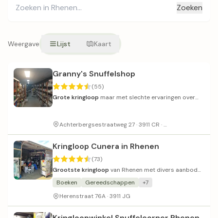
Zoeken
Weergave
Lijst
Kaart
Granny's Snuffelshop
(55)
Grote kringloop
maar met slechte ervaringen over
hygiëne en service.
Ruime parkeerge
Achterbergsestraatweg 27 · 3911 CR ·
Kringloop Cunera in Rhenen
(73)
Grootste kringloop
van Rhenen met divers aanbod
en vriendelijk personeel.
Boeken
Gereedschappen
+7
Herenstraat 76A · 3911 JG
Kringloopwinkel Snuffelcorner Rhenen