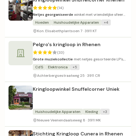
(14)
Netjes georganiseerde
winkel met vriendelijke sfeer
en lage prijzen.
Hoeden
Huishoudelijke Apparaten
+4
Kon. Elisabethplantsoen 7 · 3911 KT
Pelgro's kringloop in Rhenen
(33)
Grote muziekcollectie
met netjes gesorteerde LP's,
cd's en boeken.
Cd'S
Elektronica
+5
Achterbergsestraatweg 25 · 3911 CR
Kringloopwinkel Snuffelcorner Uniek
Huishoudelijke Apparaten
Kleding
+3
Nieuwe Veenendaalseweg 8 · 3911 MK
Stichting Kringloop Cunera in Rhenen