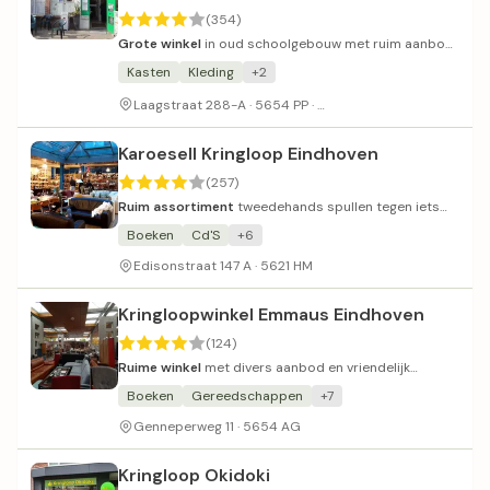
(354)
Grote winkel
in oud schoolgebouw met ruim aanbod
en vriendelijk personeel.
Kasten
Kleding
+2
In oud schoolgebouw
Laagstraat 288-A · 5654 PP ·
Karoesell Kringloop Eindhoven
(257)
Ruim assortiment
tweedehands spullen tegen iets
hogere prijzen dan gemiddeld.
Boeken
Cd'S
+6
Edisonstraat 147 A · 5621 HM
Kringloopwinkel Emmaus Eindhoven
(124)
Ruime winkel
met divers aanbod en vriendelijk
personeel dat bijdraagt aan maatschappelijk doel.
Boeken
Gereedschappen
+7
Genneperweg 11 · 5654 AG
Kringloop Okidoki