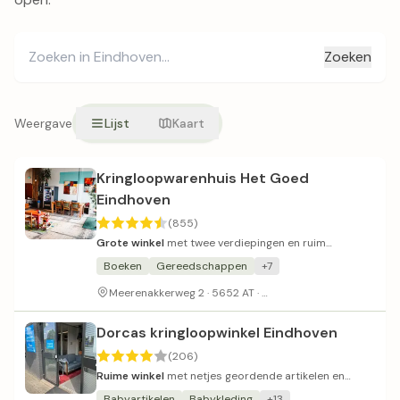
Zoeken
Weergave
Lijst
Kaart
Kringloopwarenhuis Het Goed
Eindhoven
(855)
Grote winkel
met twee verdiepingen en ruim
assortiment.
Boeken
Gereedschappen
+7
Gratis parkeerterrein
Meerenakkerweg 2 · 5652 AT ·
Dorcas kringloopwinkel Eindhoven
(206)
Ruime winkel
met netjes geordende artikelen en
vriendelijk personeel.
Babyartikelen
Babykleding
+13