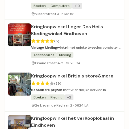
uiteenlopende recensies over personeel en prijzen.
Boeken
Computers
+10
Visserstraat 3 · 5612 BS
Kringloopwinkel Leger Des Heils
Kledingwinkel Eindhoven
(5)
Vintage kledingwinkel
met unieke tweedes vondsten
en sociaal doel.
Accessoires
Kleding
Pisanostraat 47a · 5623 CA
Kringloopwinkel Britje s store&more
(39)
Betaalbare prijzen
met vriendelijke service in
overzichtelijk winkeltje.
Boeken
Kleding
+2
2e Lieven de Keylaan 2 · 5624 LA
Kringloopwinkel het verKooplokaal in
Eindhoven