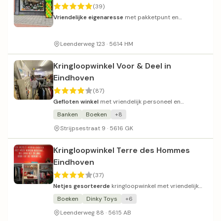
(39)
Vriendelijke eigenaresse
met pakketpunt en
verzamelaarsitems zoals Delfts blauw.
Leenderweg 123 · 5614 HM
Kringloopwinkel Voor & Deel in
Eindhoven
(87)
Gefloten winkel
met vriendelijk personeel en
betaalbare prijzen.
Banken
Boeken
+8
Strijpsestraat 9 · 5616 GK
Kringloopwinkel Terre des Hommes
Eindhoven
(37)
Netjes gesorteerde
kringloopwinkel met vriendelijk
personeel en overzichtelijke indeling.
Boeken
Dinky Toys
+6
Leenderweg 88 · 5615 AB