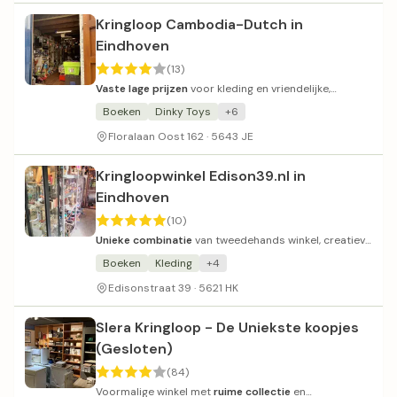
Kringloop Cambodia-Dutch in
Eindhoven
(13)
Vaste lage prijzen
voor kleding en vriendelijke,
behulpzame medewerkers.
Boeken
Dinky Toys
+6
Floralaan Oost 162 · 5643 JE
Kringloopwinkel Edison39.nl in
Eindhoven
(10)
Unieke combinatie
van tweedehands winkel, creatieve
studio en café met kunst.
Boeken
Kleding
+4
Edisonstraat 39 · 5621 HK
Slera Kringloop - De Uniekste koopjes
(Gesloten)
(84)
Voormalige winkel met
ruime collectie
en