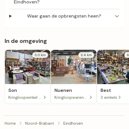
Eindhoven?
Waar gaan de opbrengsten heen?
In de omgeving
3,0 km
3,4 km
6
Son
Nuenen
Best
Kringloopwinkel Son
Kringloopwarenhuis Het Goed Nuenen
3 winkels
Home
Noord-Brabant
Eindhoven