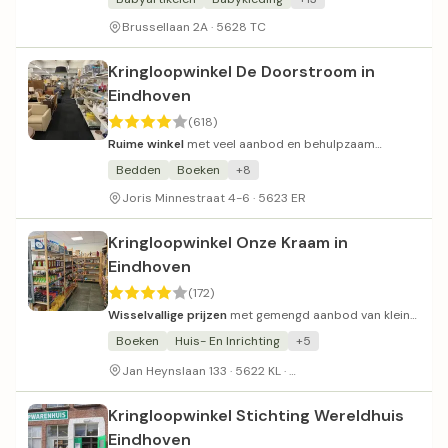
Brussellaan 2A · 5628 TC
Kringloopwinkel De Doorstroom in
Eindhoven
(618)
Ruime winkel
met veel aanbod en behulpzaam
personeel.
Bedden
Boeken
+8
Joris Minnestraat 4-6 · 5623 ER
Kringloopwinkel Onze Kraam in
Eindhoven
(172)
Wisselvallige prijzen
met gemengd aanbod van kleine
goederen en kleding.
Boeken
Huis- En Inrichting
+5
Bij Action aan de overkan
Jan Heynslaan 133 · 5622 KL ·
Kringloopwinkel Stichting Wereldhuis
Eindhoven