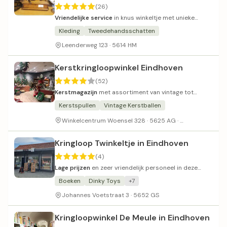
(26)
Vriendelijke service
in knus winkeltje met unieke
schatten.
Kleding
Tweedehandsschatten
Leenderweg 123 · 5614 HM
Kerstkringloopwinkel Eindhoven
(52)
Kerstmagazijn
met assortiment van vintage tot
moderne kerstdecoratie en vriendelijke vrijwilligers.
Kerstspullen
Vintage Kerstballen
In winkelcent
Winkelcentrum Woensel 328 · 5625 AG ·
Kringloop Twinkeltje in Eindhoven
(4)
Lage prijzen
en zeer vriendelijk personeel in deze
unieke tweelingwinkel.
Boeken
Dinky Toys
+7
Johannes Voetstraat 3 · 5652 GS
Kringloopwinkel De Meule in Eindhoven