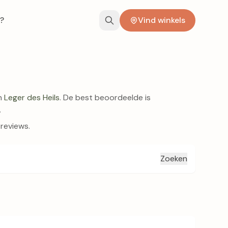
?
Vind winkels
an
Leger des Heils
. De best beoordeelde is
.
 reviews.
Zoeken