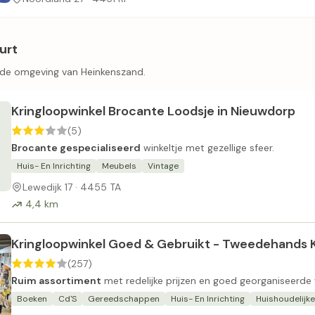
urt
n de omgeving van Heinkenszand.
Kringloopwinkel Brocante Loodsje in Nieuwdorp
(5)
Brocante gespecialiseerd
winkeltje met gezellige sfeer.
Huis- En Inrichting
Meubels
Vintage
Lewedijk 17 · 4455 TA
4,4 km
Kringloopwinkel Goed & Gebruikt - Tweedehands K
(257)
Ruim assortiment
met redelijke prijzen en goed georganiseerde 
Boeken
Cd'S
Gereedschappen
Huis- En Inrichting
Huishoudelijk