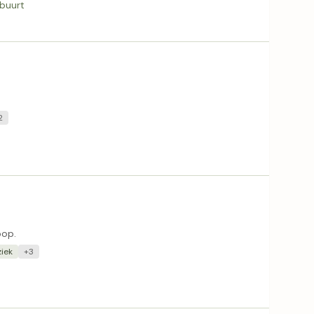
 buurt
2
oop.
iek
+3