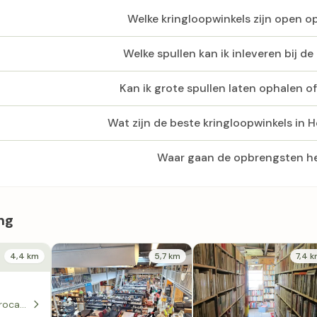
Welke kringloopwinkels zijn open 
Welke spullen kan ik inleveren bij de
Kan ik grote spullen laten ophalen o
Wat zijn de beste kringloopwinkels in 
Waar gaan de opbrengsten h
ng
4,4 km
5,7 km
7,4 
Kringloopwinkel Brocante Loodsje in Nieuwdorp