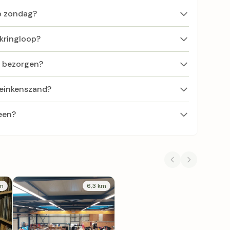
op zondag?
 kringloop?
f bezorgen?
Heinkenszand?
een?
km
6,3 km