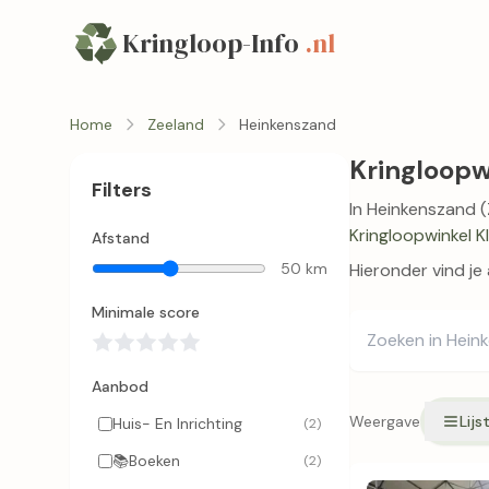
Kringloop-Info
.nl
Home
Zeeland
Heinkenszand
Kringloopw
Filters
In Heinkenszand (
Kringloopwinkel K
Afstand
50 km
Hieronder vind je
Minimale score
Aanbod
Weergave
Lijs
Huis- En Inrichting
(2)
📚
Boeken
(2)