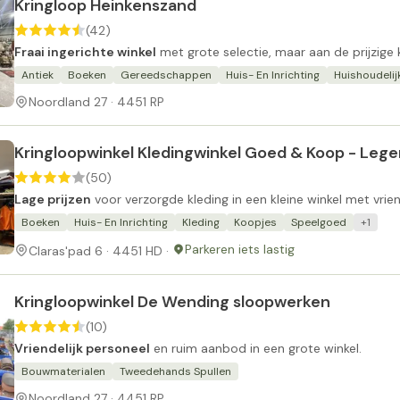
Kringloop Heinkenszand
(42)
Fraai ingerichte winkel
met grote selectie, maar aan de prijzige 
Antiek
Boeken
Gereedschappen
Huis- En Inrichting
Huishoudeli
Noordland 27 · 4451 RP
Kringloopwinkel Kledingwinkel Goed & Koop - Leger
(50)
Lage prijzen
voor verzorgde kleding in een kleine winkel met vrien
Boeken
Huis- En Inrichting
Kleding
Koopjes
Speelgoed
+1
Parkeren iets lastig
Claras'pad 6 · 4451 HD ·
Kringloopwinkel De Wending sloopwerken
(10)
Vriendelijk personeel
en ruim aanbod in een grote winkel.
Bouwmaterialen
Tweedehands Spullen
Noordland 27 · 4451 RP