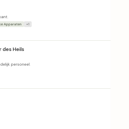
kant.
jke Apparaten
+1
 des Heils
delijk personeel.