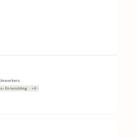
dewerkers.
s- En Inrichting
+9