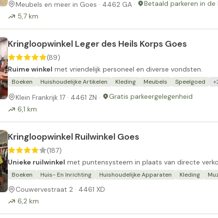
Betaald parkeren in de
Meubels en meer in Goes · 4462 GA ·
5,7 km
Kringloopwinkel Leger des Heils Korps Goes
(89)
Ruime winkel
met vriendelijk personeel en diverse vondsten.
Boeken
Huishoudelijke Artikelen
Kleding
Meubels
Speelgoed
+
Gratis parkeergelegenheid
Klein Frankrijk 17 · 4461 ZN ·
6,1 km
Kringloopwinkel Ruilwinkel Goes
(187)
Unieke ruilwinkel
met puntensysteem in plaats van directe verk
Boeken
Huis- En Inrichting
Huishoudelijke Apparaten
Kleding
Muz
Couwervestraat 2 · 4461 XD
6,2 km