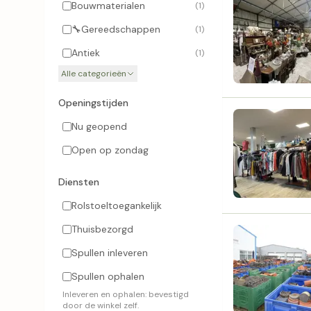
Bouwmaterialen
(1)
🔧
Gereedschappen
(1)
Antiek
(1)
Alle categorieën
Openingstijden
Nu geopend
Open op zondag
Diensten
Rolstoeltoegankelijk
Thuisbezorgd
Spullen inleveren
Spullen ophalen
Inleveren en ophalen: bevestigd
door de winkel zelf.