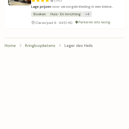
(50)
Lage prijzen
voor verzorgde kleding in een kleine
winkel met vriendelijk personeel.
Boeken
Huis- En Inrichting
+4
Parkeren iets lastig
Claras'pad 6 · 4451 HD ·
Home
Kringloopketens
Leger des Heils