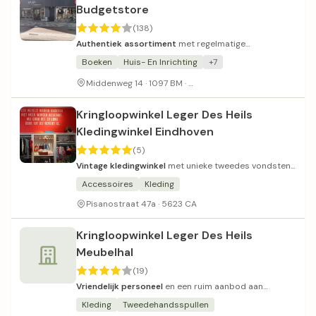
Budgetstore
(138)
Authentiek assortiment
met regelmatige
seizoensuitverkopen.
Boeken
Huis- En Inrichting
+7
Betaald parkeren in de buurt
Middenweg 14 · 1097 BM ·
Kringloopwinkel Leger Des Heils
Kledingwinkel Eindhoven
(5)
Vintage kledingwinkel
met unieke tweedes vondsten
en sociaal doel.
Accessoires
Kleding
Pisanostraat 47a · 5623 CA
Kringloopwinkel Leger Des Heils
Meubelhal
(19)
Vriendelijk personeel
en een ruim aanbod aan
goedkope meubels.
Kleding
Tweedehandsspullen