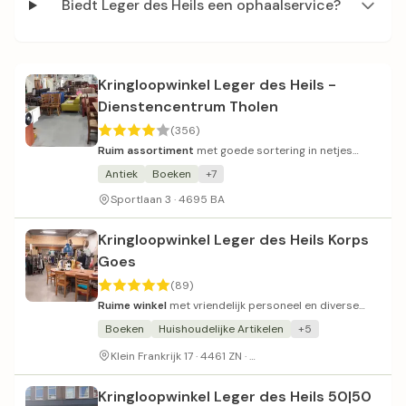
Biedt Leger des Heils een ophaalservice?
Kringloopwinkel Leger des Heils -
Dienstencentrum Tholen
(356)
Ruim assortiment
met goede sortering in netjes
ingerichte winkel.
Antiek
Boeken
+7
Sportlaan 3 · 4695 BA
Kringloopwinkel Leger des Heils Korps
Goes
(89)
Ruime winkel
met vriendelijk personeel en diverse
vondsten.
Boeken
Huishoudelijke Artikelen
+5
Gratis parkeergelegenheid
Klein Frankrijk 17 · 4461 ZN ·
Kringloopwinkel Leger des Heils 50|50