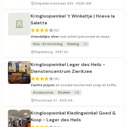
Diepenbrockstraat 425 · 4536 GW
Kringloopwinkel 't Winkeltje | Hoeve la
Salette
(12)
Vriendelijke sfeer
met attent personeel en leuke
prijsjes.
Huis- En Inrichting
Kleding
+1
Rapenburg · 4581 AC
Kringloopwinkel Leger des Heils -
Dienstencentrum Zierikzee
(18)
Zachte prijzen
en sociale functie met soep en koffie
voor alle bezoekers.
Accessoires
Boeken
+5
Poststraat 37 · 4301 AA
Kringloopwinkel Kledingwinkel Goed &
Koop - Leger des Heils