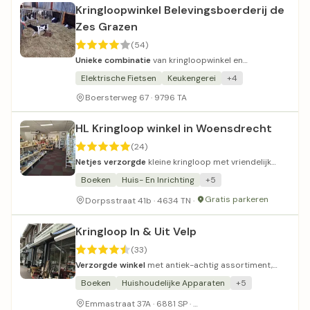
Kringloopwinkel Belevingsboerderij de
Zes Grazen
(54)
Unieke combinatie
van kringloopwinkel en
belevingsboerderij met diverse activiteiten.
Elektrische Fietsen
Keukengerei
+4
Boersterweg 67 · 9796 TA
HL Kringloop winkel in Woensdrecht
(24)
Netjes verzorgde
kleine kringloop met vriendelijk
personeel en schappelijke prijzen.
Boeken
Huis- En Inrichting
+5
Gratis parkeren
Dorpsstraat 41b · 4634 TN ·
Kringloop In & Uit Velp
(33)
Verzorgde winkel
met antiek-achtig assortiment,
maar prijzen zijn aan de hoge kant.
Boeken
Huishoudelijke Apparaten
+5
Geen parkeergelegenheid
Emmastraat 37A · 6881 SP ·