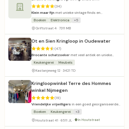
(34)
Klein maar fijn
met unieke vintage finds en
enthousiaste eigenaar.
Boeken
Elektronica
+5
Griftstraat 4 · 7311 MB
Ot en Sien Kringloop in Oudewater
(47)
Brocante schatzoeker
met veel antiek en unieke
vintage vondsten.
Keukengerei
Meubels
Kastanjeweg 12 · 3421 TD
Kringloopwinkel Terre des Hommes
winkel Nijmegen
(19)
Vriendelijke vrijwilligers
in een goed georganiseerde,
kleine kringloopwinkel met kwaliteitsartikelen.
Boeken
Keukengerei
+3
In Houtstraat
Houtstraat 41 · 6511 JL ·