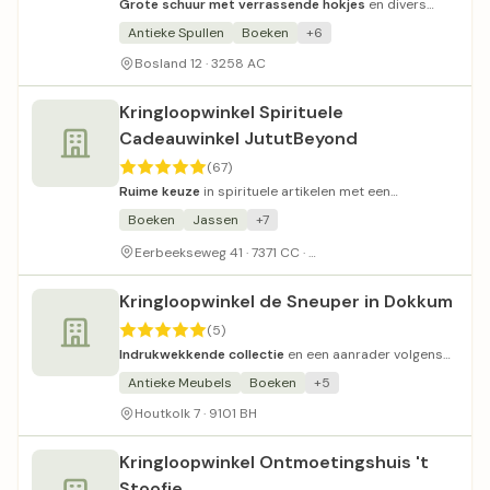
Grote schuur met verrassende hokjes
en divers
aanbod van antiek tot moderne spullen.
Antieke Spullen
Boeken
+6
Bosland 12 · 3258 AC
Kringloopwinkel Spirituele
Cadeauwinkel JututBeyond
(67)
Ruime keuze
in spirituele artikelen met een
vriendelijke en deskundige eigenaresse.
Boeken
Jassen
+7
Goede parkeergelegenhei
Eerbeekseweg 41 · 7371 CC ·
Kringloopwinkel de Sneuper in Dokkum
(5)
Indrukwekkende collectie
en een aanrader volgens
bezoekers.
Antieke Meubels
Boeken
+5
Houtkolk 7 · 9101 BH
Kringloopwinkel Ontmoetingshuis 't
Stoofje