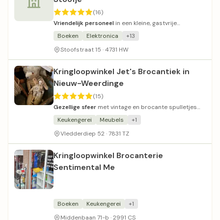
(16)
Vriendelijk personeel
in een kleine, gastvrije
kringloopwinkel met diverse spullen.
Boeken
Elektronica
+13
Stoofstraat 15 · 4731 HW
Kringloopwinkel Jet's Brocantiek in
Nieuw-Weerdinge
(15)
Gezellige sfeer
met vintage en brocante spulletjes
tegen normale prijzen.
Keukengerei
Meubels
+1
Vledderdiep 52 · 7831 TZ
Kringloopwinkel Brocanterie
Sentimental Me
Boeken
Keukengerei
+1
Middenbaan 71-b · 2991 CS