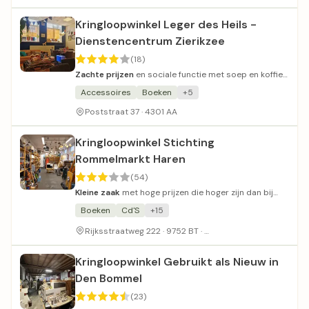
Kringloopwinkel Leger des Heils -
Dienstencentrum Zierikzee
(18)
Zachte prijzen
en sociale functie met soep en koffie
voor alle bezoekers.
Accessoires
Boeken
+5
Poststraat 37 · 4301 AA
Kringloopwinkel Stichting
Rommelmarkt Haren
(54)
Kleine zaak
met hoge prijzen die hoger zijn dan bij
andere kringloopwinkels.
Boeken
Cd'S
+15
In winkelcentrum Haren
Rijksstraatweg 222 · 9752 BT ·
Kringloopwinkel Gebruikt als Nieuw in
Den Bommel
(23)