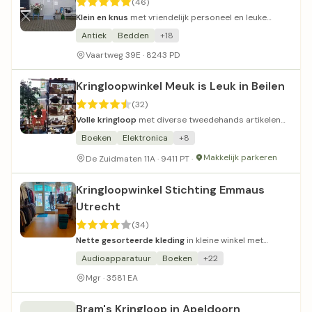
(46)
Klein en knus
met vriendelijk personeel en leuke
prijzen.
Antiek
Bedden
+18
Vaartweg 39E · 8243 PD
Kringloopwinkel Meuk is Leuk in Beilen
(32)
Volle kringloop
met diverse tweedehands artikelen
en brocante vondsten.
Boeken
Elektronica
+8
Makkelijk parkeren
De Zuidmaten 11A · 9411 PT ·
Kringloopwinkel Stichting Emmaus
Utrecht
(34)
Nette gesorteerde kleding
in kleine winkel met
vriendelijke bediening.
Audioapparatuur
Boeken
+22
Mgr · 3581 EA
Bram's Kringloop in Apeldoorn