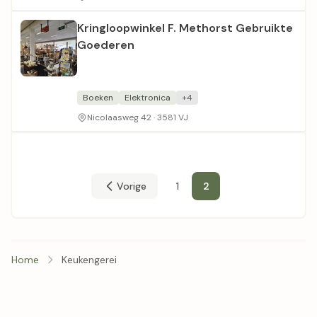
Kringloopwinkel F. Methorst Gebruikte
Goederen
Boeken
Elektronica
+4
Nicolaasweg 42 · 3581 VJ
Vorige
1
2
Home
Keukengerei