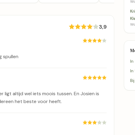
Wo
Kr
Kl
Wo
3,9
M
g spullen
In
In
Bi
r ligt altijd wel iets moois tussen. En Josien is
ereen het beste voor heeft.