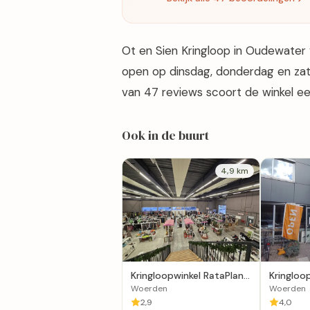
Ot en Sien Kringloop in Oudewater 
open op dinsdag, donderdag en zate
van 47 reviews scoort de winkel ee
Ook in de buurt
4,9 km
Kringloopwinkel RataPlan
Kringloo
Woerden
Woerden
Woerden
Woerden
Europa
2,9
4,0