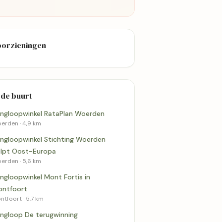
oorzieningen
 de buurt
ingloopwinkel RataPlan Woerden
5,7 km
5,8 km
erden · 4,9 km
ingloopwinkel Stichting Woerden
lpt Oost-Europa
erden · 5,6 km
ingloopwinkel Mont Fortis in
Meer kringloopwinkels 
Oudewater
ntfoort
rugwinning
Kringloopwinkel Spoor19
ntfoort · 5,7 km
Vintage & Kleding
Woerden
ingloop De terugwinning
4,5