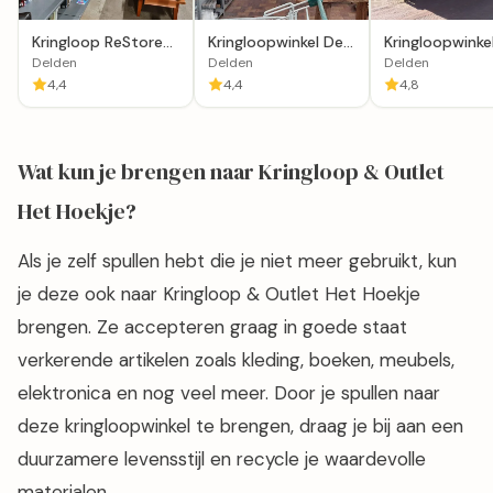
Kringloop ReStore
Kringloopwinkel De
Kringloopwinke
Delden
Brocant in Delden
Opnieuw Vinta
Delden
Delden
Delden
Vinyl & Design
4,4
4,4
4,8
Wat kun je brengen naar Kringloop & Outlet
Het Hoekje?
Als je zelf spullen hebt die je niet meer gebruikt, kun
je deze ook naar Kringloop & Outlet Het Hoekje
brengen. Ze accepteren graag in goede staat
verkerende artikelen zoals kleding, boeken, meubels,
elektronica en nog veel meer. Door je spullen naar
deze kringloopwinkel te brengen, draag je bij aan een
duurzamere levensstijl en recycle je waardevolle
materialen.