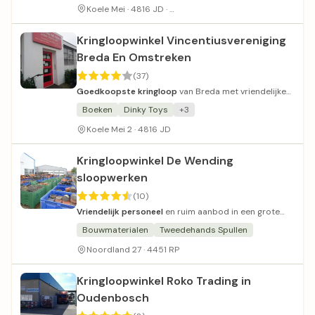
Gratis parkeergelegenheid op eig
Koele Mei · 4816 JD ·
Kringloopwinkel Vincentiusvereniging
Breda En Omstreken
(37)
Goedkoopste kringloop
van Breda met vriendelijke
vrijwilligers en diverse afdelingen.
Boeken
Dinky Toys
+3
Koele Mei 2 · 4816 JD
Kringloopwinkel De Wending
sloopwerken
(10)
Vriendelijk personeel
en ruim aanbod in een grote
winkel.
Bouwmaterialen
Tweedehands Spullen
Noordland 27 · 4451 RP
Kringloopwinkel Roko Trading in
Oudenbosch