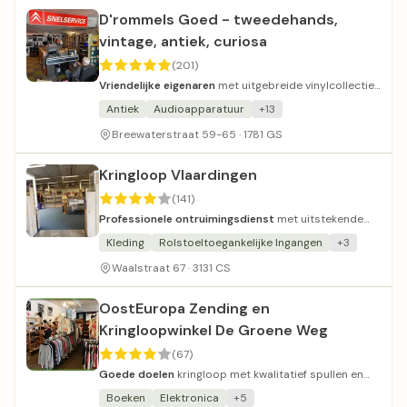
D'rommels Goed - tweedehands,
vintage, antiek, curiosa
(201)
Vriendelijke eigenaren
met uitgebreide vinylcollectie
en diverse curiosa.
Antiek
Audioapparatuur
+13
Breewaterstraat 59-65 · 1781 GS
Kringloop Vlaardingen
(141)
Professionele ontruimingsdienst
met uitstekende
service voor woningen.
Kleding
Rolstoeltoegankelijke Ingangen
+3
Waalstraat 67 · 3131 CS
OostEuropa Zending en
Kringloopwinkel De Groene Weg
(67)
Goede doelen
kringloop met kwalitatief spullen en
gunstige prijsstelling.
Boeken
Elektronica
+5