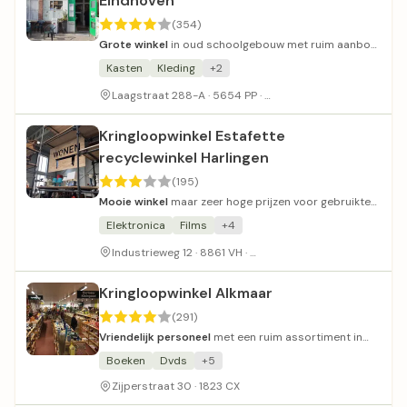
Eindhoven
(354)
Grote winkel
in oud schoolgebouw met ruim aanbod
en vriendelijk personeel.
Kasten
Kleding
+2
In oud schoolgebouw
Laagstraat 288-A · 5654 PP ·
Kringloopwinkel Estafette
recyclewinkel Harlingen
(195)
Mooie winkel
maar zeer hoge prijzen voor gebruikte
goederen.
Elektronica
Films
+4
Gratis parkeergelegenheid
Industrieweg 12 · 8861 VH ·
Kringloopwinkel Alkmaar
(291)
Vriendelijk personeel
met een ruim assortiment in
een overzichtelijke winkel.
Boeken
Dvds
+5
Zijperstraat 30 · 1823 CX