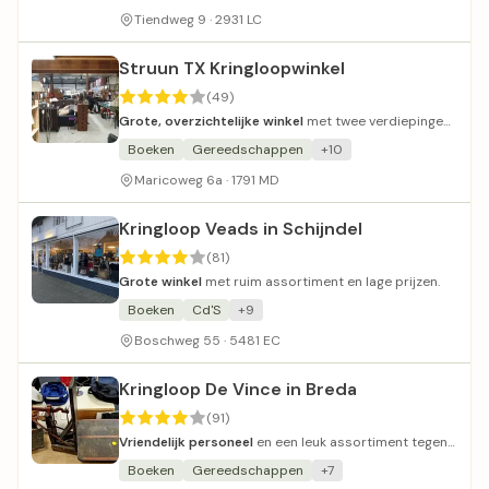
Tiendweg 9 · 2931 LC
Struun TX Kringloopwinkel
(49)
Grote, overzichtelijke winkel
met twee verdiepingen
en vriendelijke vrijwilligers.
Boeken
Gereedschappen
+10
Maricoweg 6a · 1791 MD
Kringloop Veads in Schijndel
(81)
Grote winkel
met ruim assortiment en lage prijzen.
Boeken
Cd'S
+9
Boschweg 55 · 5481 EC
Kringloop De Vince in Breda
(91)
Vriendelijk personeel
en een leuk assortiment tegen
redelijke prijzen.
Boeken
Gereedschappen
+7