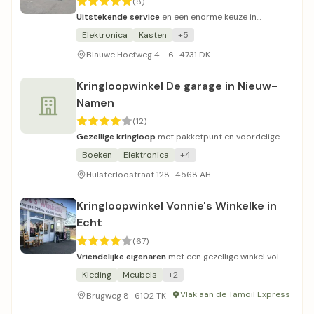
(8)
Uitstekende service
en een enorme keuze in
betaalbaar witgoed.
Elektronica
Kasten
+5
Blauwe Hoefweg 4 - 6 · 4731 DK
Kringloopwinkel De garage in Nieuw-
Namen
(12)
Gezellige kringloop
met pakketpunt en voordelige
prijzen.
Boeken
Elektronica
+4
Hulsterloostraat 128 · 4568 AH
Kringloopwinkel Vonnie's Winkelke in
Echt
(67)
Vriendelijke eigenaren
met een gezellige winkel vol
kleding en brocante spullen.
Kleding
Meubels
+2
Vlak aan de Tamoil Express
Brugweg 8 · 6102 TK ·