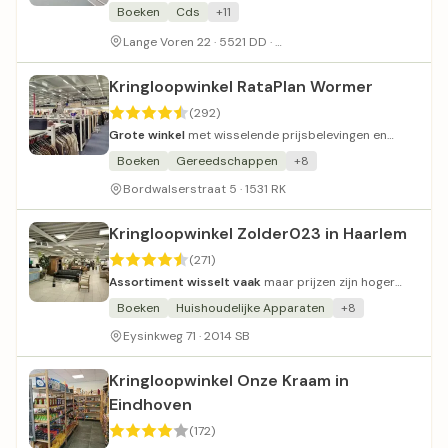
artikelen en diverse naaimaterialen.
Boeken
Cds
+11
Wel druk en moeilijk parker
Lange Voren 22 · 5521 DD ·
Kringloopwinkel RataPlan Wormer
(292)
Grote winkel
met wisselende prijsbelevingen en
behulpzaam personeel.
Boeken
Gereedschappen
+8
Bordwalserstraat 5 · 1531 RK
Kringloopwinkel Zolder023 in Haarlem
(271)
Assortiment wisselt vaak
maar prijzen zijn hoger
dan andere kringloopwinkels.
Boeken
Huishoudelijke Apparaten
+8
Eysinkweg 71 · 2014 SB
Kringloopwinkel Onze Kraam in
Eindhoven
(172)