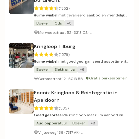
Dordrecht
(1352)
Ruime winkel
met gevarieerd aanbod en vriendelijk
personeel.
Boeken
Cds
+8
Goed en gratis parkeren
Merwedestraat 52 · 3313 CS ·
Kringloop Tilburg
(1579)
Ruime winkel
met goed georganiseerd assortiment
en vriendelijke prijzen.
Boeken
Elektronica
+6
Gratis parkeerterrein
Ceramstraat 12 · 5013 BB ·
Foenix Kringloop & Reintegratie in
Apeldoorn
(535)
Goed gesorteerde
kringloop met ruim aanbod en
glaswerk.
Audioapparatuur
Boeken
+8
Voldoende parkeergelegenhei
Vlijtseweg 136 · 7317 AK ·