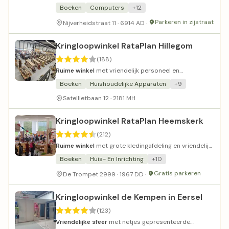
personeel.
Boeken
Computers
+12
Parkeren in zijstraat
Nijverheidstraat 11 · 6914 AD ·
Kringloopwinkel RataPlan Hillegom
(188)
Ruime winkel
met vriendelijk personeel en
bezorgservice voor grote items.
Boeken
Huishoudelijke Apparaten
+9
Satellietbaan 12 · 2181 MH
Kringloopwinkel RataPlan Heemskerk
(212)
Ruime winkel
met grote kledingafdeling en vriendelijk
personeel.
Boeken
Huis- En Inrichting
+10
Gratis parkeren
De Trompet 2999 · 1967 DD ·
Kringloopwinkel de Kempen in Eersel
(123)
Vriendelijke sfeer
met netjes gepresenteerde