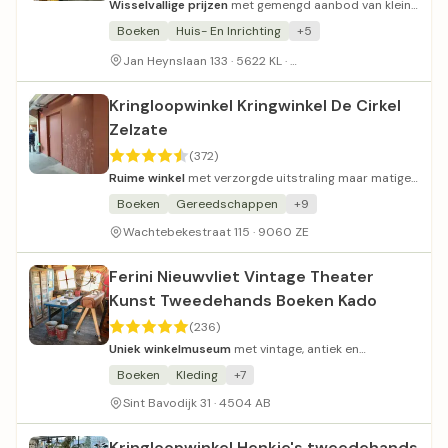
Wisselvallige prijzen
met gemengd aanbod van kleine
goederen en kleding.
Boeken
Huis- En Inrichting
+5
Bij Action aan de overkan
Jan Heynslaan 133 · 5622 KL ·
Kringloopwinkel Kringwinkel De Cirkel
Zelzate
(372)
Ruime winkel
met verzorgde uitstraling maar matige
prijzen.
Boeken
Gereedschappen
+9
Wachtebekestraat 115 · 9060 ZE
Ferini Nieuwvliet Vintage Theater
Kunst Tweedehands Boeken Kado
(236)
Uniek winkelmuseum
met vintage, antiek en
historische artefacten.
Boeken
Kleding
+7
Sint Bavodijk 31 · 4504 AB
Kringloopwinkel Henkie's tweedehands