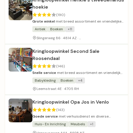
hoekie
(190)
Grote winkel
met breed assortiment en vriendelijke
medewerkers.
Antiek
Boeken
+11
Ruime parkeergelegenheid
Slingerweg 86 · 4814 AZ ·
Kringloopwinkel Second Sale
Roosendaal
(146)
Snelle service
met breed assortiment en vriendelijk
personeel.
Babykleding
Boeken
+4
Leemstraat 4E · 4705 RH
Kringloopwinkel Opa Jos in Venlo
(143)
Goede service
met verhuisdienst en diverse
tweedehands artikelen.
Huis- En Inrichting
Meubels
+1
Riante parkeergelegenhe