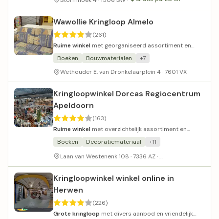
Stormhoek 4 · 1506 SW ·
Wawollie Kringloop Almelo
(261)
Ruime winkel
met georganiseerd assortiment en
betaalbare prijzen.
Boeken
Bouwmaterialen
+7
Wethouder E. van Dronkelaarplein 4 · 7601 VX
Kringloopwinkel Dorcas Regiocentrum
Apeldoorn
(163)
Ruime winkel
met overzichtelijk assortiment en
netjes gepresenteerde goederen.
Boeken
Decoratiemateriaal
+11
Gratis parkeergel
Laan van Westenenk 108 · 7336 AZ ·
Kringloopwinkel winkel online in
Herwen
(226)
Grote kringloop
met divers aanbod en vriendelijk