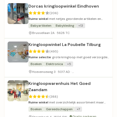
Dorcas kringloopwinkel Eindhoven
(206)
Ruime winkel
met netjes geordende artikelen en
vriendelijk personeel.
Babyartikelen
Babykleding
+13
Brussellaan 2A · 5628 TC
Kringloopwinkel La Poubelle Tilburg
(495)
Ruime selectie
: grote kringloop met goed verzorgde
tweedehands spullen en betaalbare meubels.
Boeken
Elektronica
+5
Betaald parkeren met weini
Hoevenseweg 3 · 5017 AD ·
Kringloopwarenhuis Het Goed
Zaandam
(388)
Ruime winkel
met overzichtelijk assortiment maar
aan de prijzige kant.
Boeken
Gereedschappen
+7
Gratis parkeren