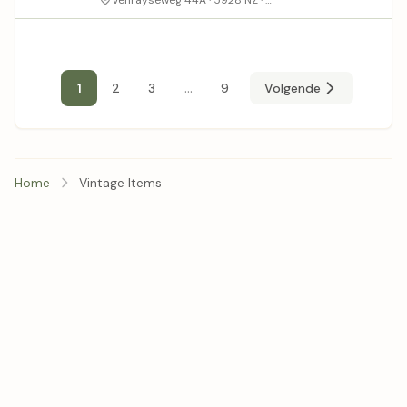
Venrayseweg 44A · 5928 NZ ·
...
1
2
3
9
Volgende
Home
Vintage Items