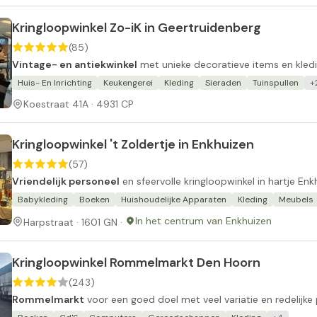
Kringloopwinkel Zo-iK in Geertruidenberg
(85)
Vintage- en antiekwinkel
met unieke decoratieve items en kledi
Huis- En Inrichting
Keukengerei
Kleding
Sieraden
Tuinspullen
+
Koestraat 41A · 4931 CP
Kringloopwinkel 't Zoldertje in Enkhuizen
(57)
Vriendelijk personeel
en sfeervolle kringloopwinkel in hartje Enk
Babykleding
Boeken
Huishoudelijke Apparaten
Kleding
Meubels
In het centrum van Enkhuizen
Harpstraat · 1601 GN ·
Kringloopwinkel Rommelmarkt Den Hoorn
(243)
Rommelmarkt
voor een goed doel met veel variatie en redelijke p