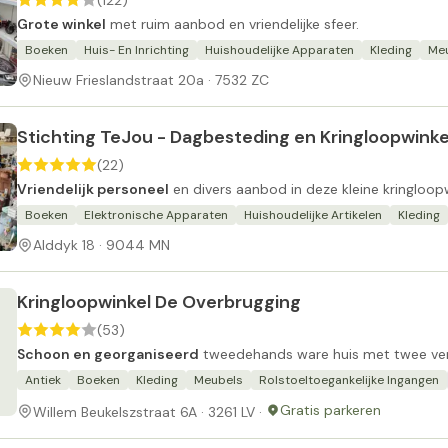
(122)
Grote winkel
met ruim aanbod en vriendelijke sfeer.
Boeken
Huis- En Inrichting
Huishoudelijke Apparaten
Kleding
Me
Nieuw Frieslandstraat 20a · 7532 ZC
Stichting TeJou - Dagbesteding en Kringloopwinke
(22)
Vriendelijk personeel
en divers aanbod in deze kleine kringloo
Boeken
Elektronische Apparaten
Huishoudelijke Artikelen
Kleding
Alddyk 18 · 9044 MN
Kringloopwinkel De Overbrugging
(53)
Schoon en georganiseerd
tweedehands ware huis met twee ver
Antiek
Boeken
Kleding
Meubels
Rolstoeltoegankelijke Ingangen
Gratis parkeren
Willem Beukelszstraat 6A · 3261 LV ·