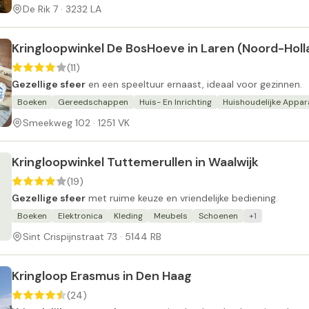
De Rik 7 · 3232 LA
Kringloopwinkel De BosHoeve in Laren (Noord-Holl
(11)
Gezellige sfeer
en een speeltuur ernaast, ideaal voor gezinnen.
Boeken
Gereedschappen
Huis- En Inrichting
Huishoudelijke Appar
Smeekweg 102 · 1251 VK
Kringloopwinkel Tuttemerullen in Waalwijk
(19)
Gezellige sfeer
met ruime keuze en vriendelijke bediening.
Boeken
Elektronica
Kleding
Meubels
Schoenen
+1
Sint Crispijnstraat 73 · 5144 RB
Kringloop Erasmus in Den Haag
(24)