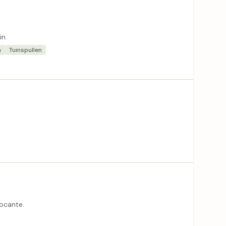
in.
n
Tuinspullen
rocante.