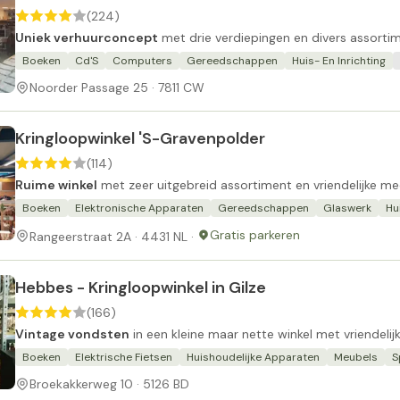
(224)
Uniek verhuurconcept
met drie verdiepingen en divers assortim
Boeken
Cd'S
Computers
Gereedschappen
Huis- En Inrichting
Noorder Passage 25 · 7811 CW
Kringloopwinkel 'S-Gravenpolder
(114)
Ruime winkel
met zeer uitgebreid assortiment en vriendelijke m
Boeken
Elektronische Apparaten
Gereedschappen
Glaswerk
Hu
Gratis parkeren
Rangeerstraat 2A · 4431 NL ·
Hebbes - Kringloopwinkel in Gilze
(166)
Vintage vondsten
in een kleine maar nette winkel met vriendelij
Boeken
Elektrische Fietsen
Huishoudelijke Apparaten
Meubels
S
Broekakkerweg 10 · 5126 BD