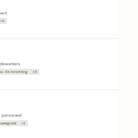
ent.
+8
edewerkers.
is- En Inrichting
+9
k personeel.
peelgoed
+2