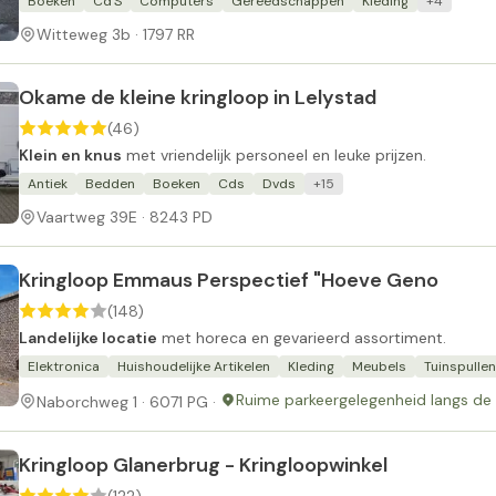
Boeken
Cd'S
Computers
Gereedschappen
Kleding
+4
Witteweg 3b · 1797 RR
Okame de kleine kringloop in Lelystad
(46)
Klein en knus
met vriendelijk personeel en leuke prijzen.
Antiek
Bedden
Boeken
Cds
Dvds
+15
Vaartweg 39E · 8243 PD
Kringloop Emmaus Perspectief "Hoeve Geno
(148)
Landelijke locatie
met horeca en gevarieerd assortiment.
Elektronica
Huishoudelijke Artikelen
Kleding
Meubels
Tuinspullen
Ruime parkeergelegenheid langs de 
Naborchweg 1 · 6071 PG ·
Kringloop Glanerbrug - Kringloopwinkel