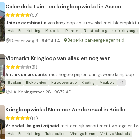
Calendula Tuin- en kringloopwinkel in Assen
(53)
Unieke combinatie
van kringloop en tuinwinkel met bloempluktu
Huis- En Inrichting
Meubels
Planten
Rolstoeltoegankelijke Ingange
Beperkt parkeergelegenheid
Dennenweg 9 · 9404 LA ·
Vlomarkt Kringloop van alles en nog wat
(31)
Antiek en brocante
met hogere prijzen dan gewone kringloop.
Boeken
Elektronica
Huisdecoratie
Kleding
Meubels
+1
J.A. Koningstraat 28 · 9672 AD
Kringloopwinkel Nummer7andermaal in Brielle
(14)
Vriendelijke gastvrijheid
met een rijk assortiment vintage en b
Huis- En Inrichting
Tuinspullen
Vintage Items
Vintage Meubels