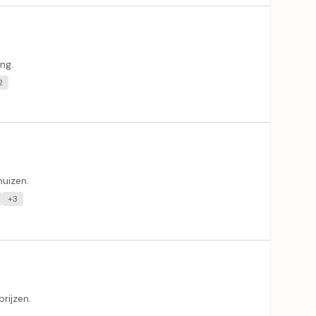
ng.
2
huizen.
+3
rijzen.