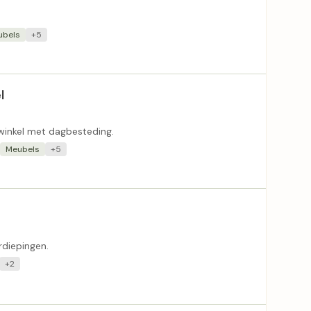
ubels
+5
l
pwinkel met dagbesteding.
Meubels
+5
diepingen.
+2