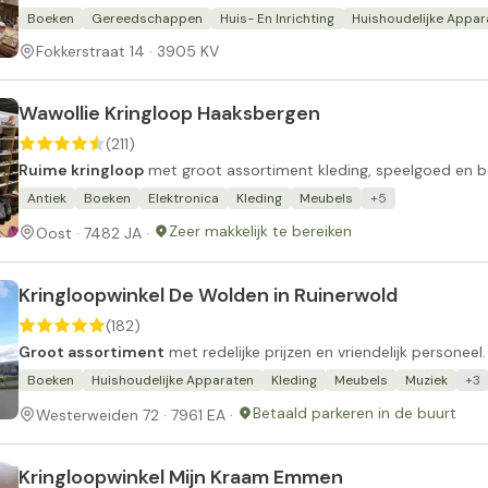
Boeken
Gereedschappen
Huis- En Inrichting
Huishoudelijke Appar
Fokkerstraat 14 · 3905 KV
Wawollie Kringloop Haaksbergen
(211)
Ruime kringloop
met groot assortiment kleding, speelgoed en b
Antiek
Boeken
Elektronica
Kleding
Meubels
+5
Zeer makkelijk te bereiken
Oost · 7482 JA ·
Kringloopwinkel De Wolden in Ruinerwold
(182)
Groot assortiment
met redelijke prijzen en vriendelijk personeel.
Boeken
Huishoudelijke Apparaten
Kleding
Meubels
Muziek
+3
Betaald parkeren in de buurt
Westerweiden 72 · 7961 EA ·
Kringloopwinkel Mijn Kraam Emmen