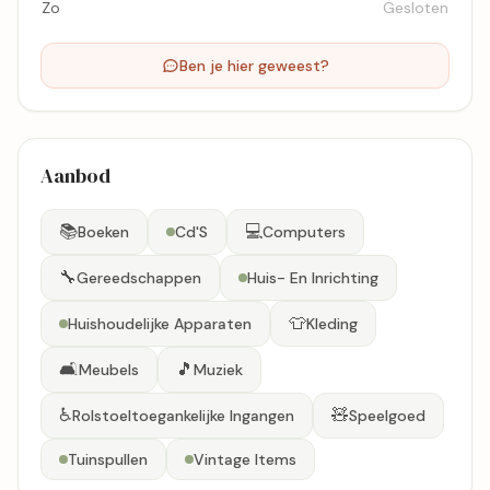
Zo
Gesloten
Ben je hier geweest?
Aanbod
📚
💻
Boeken
Cd'S
Computers
🔧
Gereedschappen
Huis- En Inrichting
👕
Huishoudelijke Apparaten
Kleding
🛋️
🎵
Meubels
Muziek
♿
🧸
Rolstoeltoegankelijke Ingangen
Speelgoed
Tuinspullen
Vintage Items