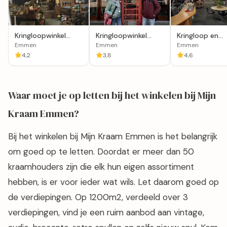
Kringloopwinkel
Kringloopwinkel
Kringloop en
Brocantiek " De
Lycka Secondhand
activiteiten Bi
Emmen
Emmen
Emmen
Handel "
Emmen
Tijd
4,2
3,8
4,6
Waar moet je op letten bij het winkelen bij Mijn
Kraam Emmen?
Bij het winkelen bij Mijn Kraam Emmen is het belangrijk
om goed op te letten. Doordat er meer dan 50
kraamhouders zijn die elk hun eigen assortiment
hebben, is er voor ieder wat wils. Let daarom goed op
de verdiepingen. Op 1200m2, verdeeld over 3
verdiepingen, vind je een ruim aanbod aan vintage,