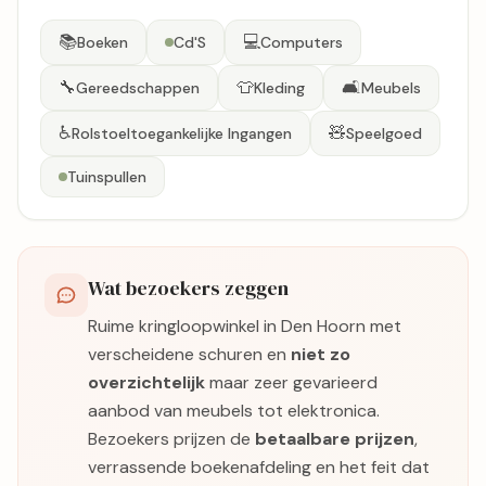
📚
💻
Boeken
Cd'S
Computers
🔧
👕
🛋️
Gereedschappen
Kleding
Meubels
♿
🧸
Rolstoeltoegankelijke Ingangen
Speelgoed
Tuinspullen
Wat bezoekers zeggen
Ruime kringloopwinkel in Den Hoorn met
verscheidene schuren en
niet zo
overzichtelijk
maar zeer gevarieerd
aanbod van meubels tot elektronica.
Bezoekers prijzen de
betaalbare prijzen
,
verrassende boekenafdeling en het feit dat