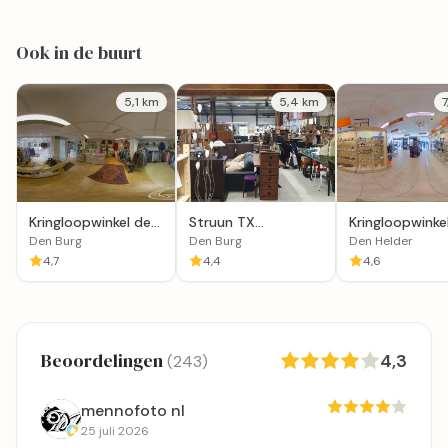
Ook in de buurt
5,1 km
5,4 km
Kringloopwinkel de
Struun TX
Kringloopwinke
Sjop Texel in Den
Kringloopwinkel
Used Products
Den Burg
Den Burg
Den Helder
Burg
Helder
4,7
4,4
4,6
Beoordelingen
4,3
(243)
mennofoto nl
25 juli 2026