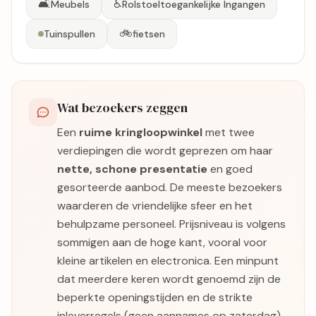
🛋️
♿
Meubels
Rolstoeltoegankelijke Ingangen
🚲
Tuinspullen
fietsen
Wat bezoekers zeggen
Een
ruime kringloopwinkel
met twee
verdiepingen die wordt geprezen om haar
nette, schone presentatie
en goed
gesorteerde aanbod. De meeste bezoekers
waarderen de vriendelijke sfeer en het
behulpzame personeel. Prijsniveau is volgens
sommigen aan de hoge kant, vooral voor
kleine artikelen en electronica. Een minpunt
dat meerdere keren wordt genoemd zijn de
beperkte openingstijden en de strikte
inleverregels (geen aannames op zaterdag).