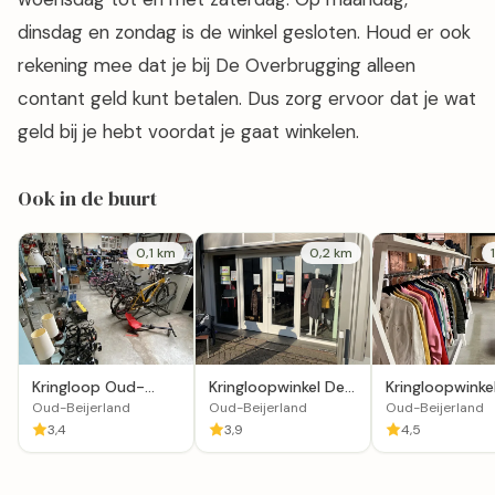
dinsdag en zondag is de winkel gesloten. Houd er ook
rekening mee dat je bij De Overbrugging alleen
contant geld kunt betalen. Dus zorg ervoor dat je wat
geld bij je hebt voordat je gaat winkelen.
Ook in de buurt
0,1 km
0,2 km
Kringloop Oud-
Kringloopwinkel De
Kringloopwinke
Beijerland
Waardeloods /
Stichting Hand
Oud-Beijerland
Oud-Beijerland
Oud-Beijerland
Stichting Samen
Mercy
3,4
3,9
4,5
Circulair