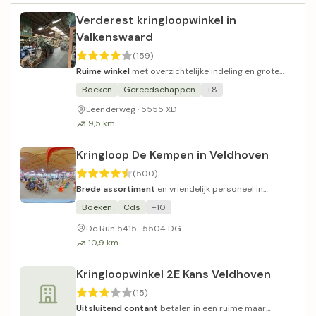
Verderest kringloopwinkel in
Valkenswaard
(159)
Ruime winkel
met overzichtelijke indeling en grote
keuze.
Boeken
Gereedschappen
+8
Leenderweg · 5555 XD
9,5 km
Kringloop De Kempen in Veldhoven
(500)
Brede assortiment
en vriendelijk personeel in
overzichtelijke winkel.
Boeken
Cds
+10
Parkeerplaats Klein en druk
De Run 5415 · 5504 DG ·
10,9 km
Kringloopwinkel 2E Kans Veldhoven
(15)
Uitsluitend contant
betalen in een ruime maar