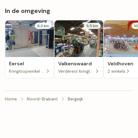
In de omgeving
6,3 km
9,5 km
10
Eersel
Valkenswaard
Veldhoven
Kringloopwinkel de Kempen in Eersel
Verderest kringloopwinkel in Valkenswaard
2 winkels
Home
Noord-Brabant
Bergeijk