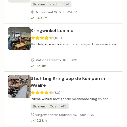
rommelige winkel.
Boeken
Kleding
+1
Dorpstraat 205 · 5504 HG
10,9 km
Kringwinkel Lommel
(106)
Middelgrote winkel
met nabijgelegen brasserie voor
lunch.
Parkeren kan voor de deur
Stationsstraat 206 · 3920 ·
11,8 km
Stichting Kringloop de Kempen in
Waalre
(83)
Ruime winkel
met goede boekenafdeling en een
speciale biedhoek.
Boeken
Cds
+15
Gratis parkeren
Burgemeester Mollaan 50 · 5582 CK ·
12,2 km