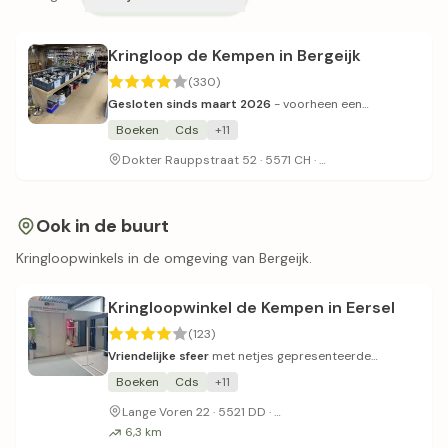
Kringloop de Kempen in Bergeijk
(330)
Gesloten sinds maart 2026
- voorheen een
verzorgde kringloop met divers aanbod en vriendelijk
Boeken
Cds
+11
personeel.
Beperkte parkeerge
Dokter Rauppstraat 52 · 5571 CH ·
Ook in de buurt
Kringloopwinkels in de omgeving van Bergeijk.
Kringloopwinkel de Kempen in Eersel
(123)
Vriendelijke sfeer
met netjes gepresenteerde
artikelen en diverse naaimaterialen.
Boeken
Cds
+11
Wel druk en moeilijk parker
Lange Voren 22 · 5521 DD ·
6,3 km