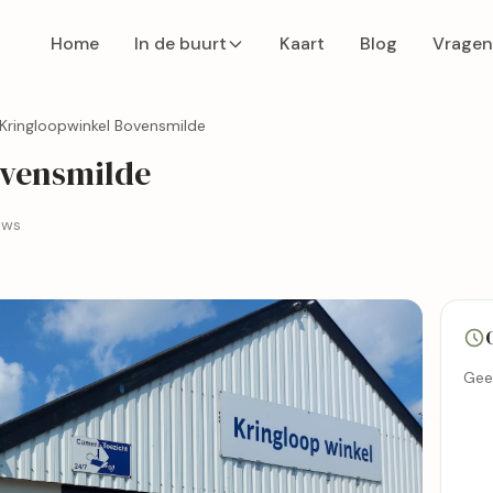
Home
In de buurt
Kaart
Blog
Vragen
Kringloopwinkel Bovensmilde
ovensmilde
ews
Gee