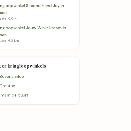
ingloopwinkel Second Hand Joy in
sen
sen · 6,0 km
ingloopwinkel Jouw Winkelkraam in
sen
sen · 6,2 km
eer kringloopwinkels
 Bovensmilde
 Drenthe
j mij in de buurt