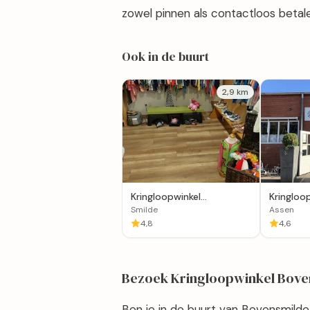
zowel pinnen als contactloos betal
Ook in de buurt
2,9 km
Kringloopwinkel
Kringloo
Maandewark in Smilde
Kiekshop
Smilde
Assen
4,8
4,6
Bezoek Kringloopwinkel Bove
Ben je in de buurt van Bovensmilde