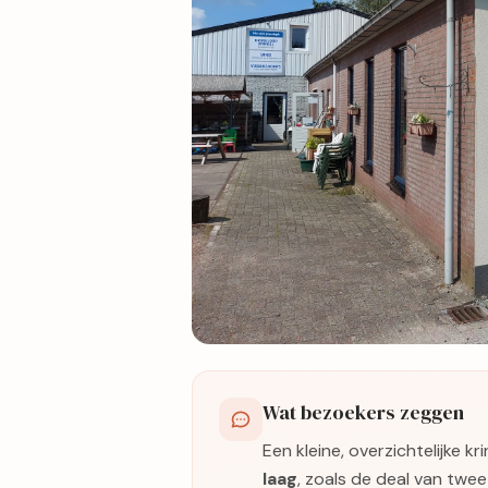
17 foto's
Wat bezoekers zeggen
Bekijk kaart
Een kleine, overzichtelijke 
laag
, zoals de deal van twe