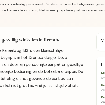
n wisselvallig personeel. De sfeer is over het algemeen geze
ks de beperkte omvang. Het is een populaire plek voor mensen
gezellig winkelen in Drenthe
V
 Kanaalweg 133 is een kleinschalige
begrip is in het Drentse dorpje. Deze
zich door zijn persoonlijke aanpak en gezellige
In
delijke bediening en de betaalbare prijzen. De
Kr
Sm
uitstraling en het gevarieerde aanbod aan
el niet groot is, vind je hier altijd wel iets
Kr
As
Kr
As