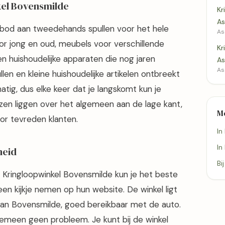
kel Bovensmilde
Kr
As
nbod aan tweedehands spullen voor het hele
As
oor jong en oud, meubels voor verschillende
Kr
n huishoudelijke apparaten die nog jaren
As
As
en en kleine huishoudelijke artikelen ontbreekt
atig, dus elke keer dat je langskomt kun je
zen liggen over het algemeen aan de lage kant,
M
r tevreden klanten.
In
In
heid
Bi
 Kringloopwinkel Bovensmilde kun je het beste
en kijkje nemen op hun website. De winkel ligt
an Bovensmilde, goed bereikbaar met de auto.
lgemeen geen probleem. Je kunt bij de winkel