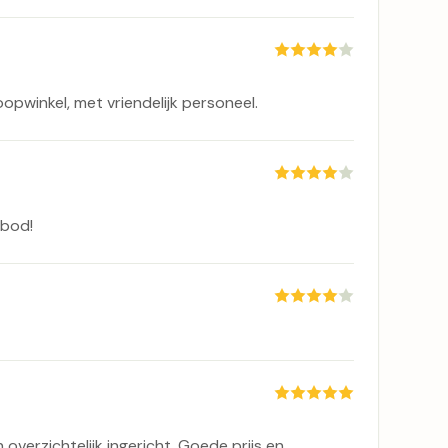
oopwinkel, met vriendelijk personeel.
nbod!
overzichtelijk ingericht. Goede prijs en