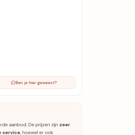
Ben je hier geweest?
erde aanbod. De prijzen zijn
zeer
e service
, hoewel er ook