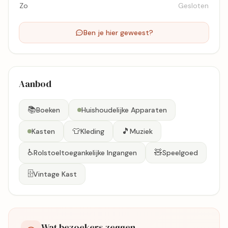
Zo
Gesloten
Ben je hier geweest?
Aanbod
📚
Boeken
Huishoudelijke Apparaten
👕
🎵
Kasten
Kleding
Muziek
♿
🧸
Rolstoeltoegankelijke Ingangen
Speelgoed
🗄️
Vintage Kast
Wat bezoekers zeggen