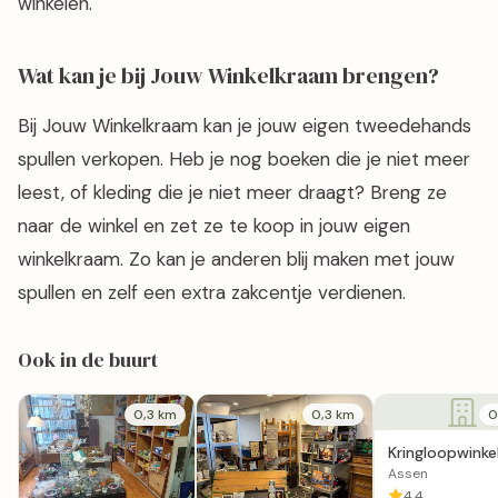
winkelen.
Wat kan je bij Jouw Winkelkraam brengen?
Bij Jouw Winkelkraam kan je jouw eigen tweedehands
spullen verkopen. Heb je nog boeken die je niet meer
leest, of kleding die je niet meer draagt? Breng ze
naar de winkel en zet ze te koop in jouw eigen
winkelkraam. Zo kan je anderen blij maken met jouw
spullen en zelf een extra zakcentje verdienen.
Ook in de buurt
0,3 km
0,3 km
0
Kringloopwinke
Second Hand J
Assen
Assen
4,4