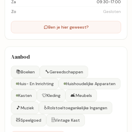
Za
09:30-17:00
Zo
Gesloten
Ben je hier geweest?
Aanbod
📚
🔧
Boeken
Gereedschappen
Huis- En Inrichting
Huishoudelijke Apparaten
👕
🛋️
Kasten
Kleding
Meubels
🎵
♿
Muziek
Rolstoeltoegankelijke Ingangen
🧸
🗄️
Speelgoed
Vintage Kast