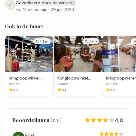
Geverifieerd door de winkel
Ivo Manenschijn · 29 juli 2026
Ook in de buurt
0,4 km
0,6 km
0
Kringloopwinkel
Kringloopwinkel
Kringloopware
Terre des Hommes
GoudGoed Loods
Het Goed Ass
Assen
Assen
Assen
winkel Assen
18 Assen
4,4
4,1
3,2
Beoordelingen
4,0
(126)
Rosi