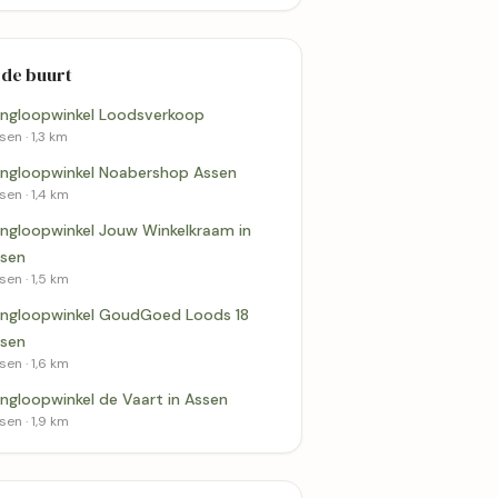
 de buurt
ingloopwinkel Loodsverkoop
sen · 1,3 km
ingloopwinkel Noabershop Assen
sen · 1,4 km
ingloopwinkel Jouw Winkelkraam in
sen
sen · 1,5 km
ingloopwinkel GoudGoed Loods 18
sen
sen · 1,6 km
ingloopwinkel de Vaart in Assen
sen · 1,9 km