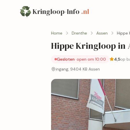
Kringloop-Info
.nl
Home
Drenthe
Assen
Hippe 
Hippe Kringloop in 
Gesloten
· open om 10:00
4,5
op ba
ingang, 9404 KB Assen