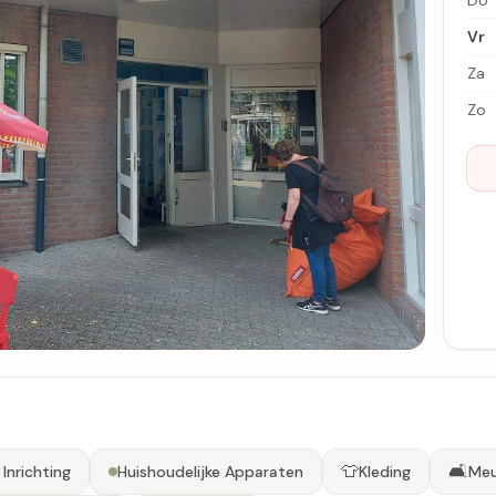
Do
Vr
Za
Zo
👕
🛋️
 Inrichting
Huishoudelijke Apparaten
Kleding
Meu