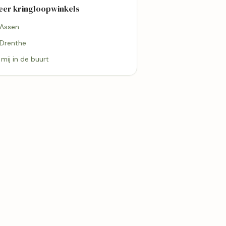
eer kringloopwinkels
 Assen
 Drenthe
j mij in de buurt