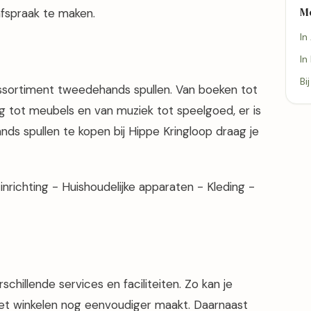
M
fspraak te maken.
In
In
Bi
ssortiment tweedehands spullen. Van boeken tot
ng tot meubels en van muziek tot speelgoed, er is
ds spullen te kopen bij Hippe Kringloop draag je
nrichting - Huishoudelijke apparaten - Kleding -
schillende services en faciliteiten. Zo kan je
het winkelen nog eenvoudiger maakt. Daarnaast