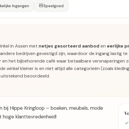
🧸
elijke Ingangen
Speelgoed
inkel in Assen met
netjes gesorteerd aanbod
en
eerlijke p
dere bedrijven gevestigd zijn, waardoor de ingang lastig te v
r
en het bijbehorende café waar betaalbare versnaperingen zo
winkel kleiner is en niet altijd alle categorieën (zoals kledin
s uitstekend beoordeeld.
 bij Hippe Kringloop – boeken, meubels, mode
V
t hoge klanttevredenheid!