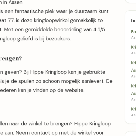
n in Assen
 is een fantastische plek waar je duurzaam kunt
at 77, is deze kringloopwinkel gemakkelijk te
In
at. Met een gemiddelde beoordeling van 4.5/5
Kr
As
ingloop geliefd is bij bezoekers.
Kr
As
brengen?
Kr
As
n geven? Bij Hippe Kringloop kan je gebruikte
As
als je de spullen zo schoon mogelijk aanlevert. De
Kr
deren kan je vinden op de website.
As
As
Kr
As
llen naar de winkel te brengen? Hippe Kringloop
ce aan. Neem contact op met de winkel voor