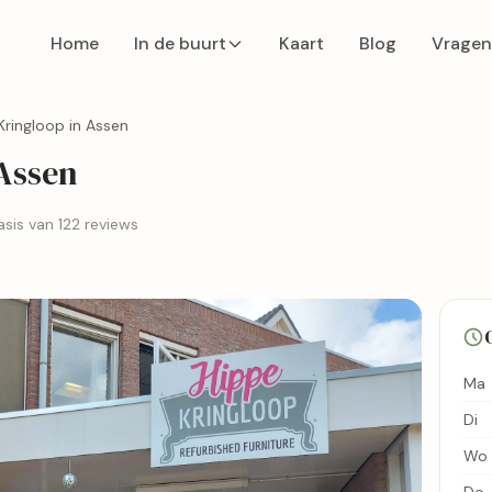
Home
In de buurt
Kaart
Blog
Vragen
Kringloop in Assen
Assen
sis van 122 reviews
Ma
Di
Wo