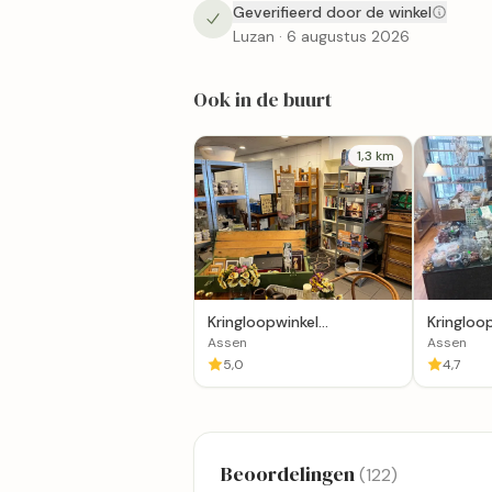
Geverifieerd door de winkel
Luzan · 6 augustus 2026
Ook in de buurt
1,3 km
Kringloopwinkel
Kringloo
Loodsverkoop
Noabers
Assen
Assen
5,0
4,7
Beoordelingen
(122)