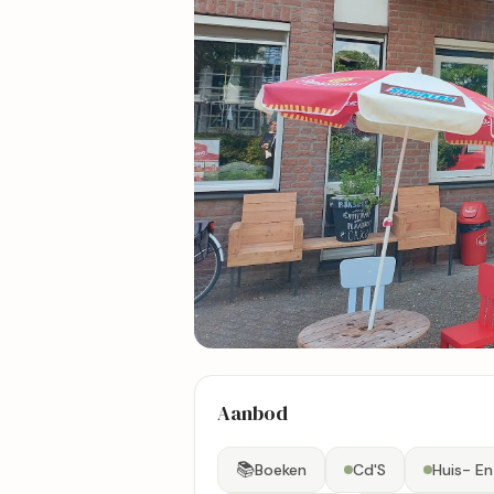
21 foto's
Aanbod
Bekijk kaart
📚
Boeken
Cd'S
Huis- En