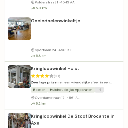
Polderstraat 1 · 4543 AA
5,0 km
Goeiedoelenwinkeltje
Sportlaan 24 · 4561 KZ
5,8 km
Kringloopwinkel Hulst
(10)
Zeer lage prijzen
en een vriendelijke sfeer in een
gezellige winkel.
Boeken
Huishoudelijke Apparaten
+4
Overdamstraat 17 · 4561 AL
6,2 km
Kringloopwinkel De Stoof Brocante in
Axel