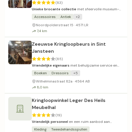
(83)
Unieke brocante collectie
met sfeervolle museum-
achtige uitstraling.
Accessoires
Antiek
+2
Noordpolderstraat 15 · 4571 LR
7,4 km
Zeeuwse Kringloopbeurs in Sint
Jansteen
(85)
Vriendelijke eigenaars
met behulpzame service en
divers aanbod.
Boeken
Dressoirs
+5
Wilhelminastraat 82a · 4564 AB
8,0 km
Kringloopwinkel Leger Des Heils
Meubelhal
(19)
Vriendelijk personeel
en een ruim aanbod aan
goedkope meubels.
Kleding
Tweedehandsspullen