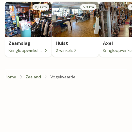
5,0 km
5,8 km
Zaamslag
Hulst
Axel
Kringloopwinkel Voor elk wat wils in Zaamslag
2 winkels
Home
Zeeland
Vogelwaarde