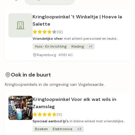
Kringloopwinkel 't Winkeltje | Hoeve la
Salette
(12)
Vriendelijke sfeer
met attent personeel en leuke
prijsjes.
Huis- En Inrichting
Kleding
+1
Rapenburg · 4581 AC
Ook in de buurt
Kringloopwinkels in de omgeving van Vogelwaarde.
Kringloopwinkel Voor elk wat wils in
Zaamslag
(5)
Speciaal aanbod lp's
in kleine winkel met vriendelijke
bediening.
Boeken
Elektronica
+3