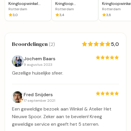
Kringloopwinkel
Kringloop
Kringloopwinke
Inloop De
Rotterdam
Rotterdam
Rotterdam
Rotterdam
Rotterdam
Habbekratz
3,0
3,4
3,8
Beoordelingen
5,0
(2)
Jochem Baars
9 augustus 2023
Gezellige huiselijke sfeer.
Fred Snijders
17 september 2021
Een geweldige bezoek aan Winkel & Atelier Het
Nieuwe Spoor. Zeker aan te bevelen! Kreeg
geweldige service en geeft het 5 sterren.