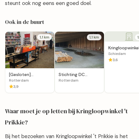
steunt ook nog eens een goed doel.
Ook in de buurt
1,1 km
1,1 km
Kringloopwinke
Molen in Schi
Schiedam
3,6
[Gesloten]
Stichting DC
Kringloopwinkel
Community Market
Rotterdam
Rotterdam
Stichting Keigoed in
- under
3,9
Rotterdam
construction
Waar moet je op letten bij Kringloopwinkel 't
Prikkie?
Bij het bezoeken van Kringloopwinkel 't Prikkie is het