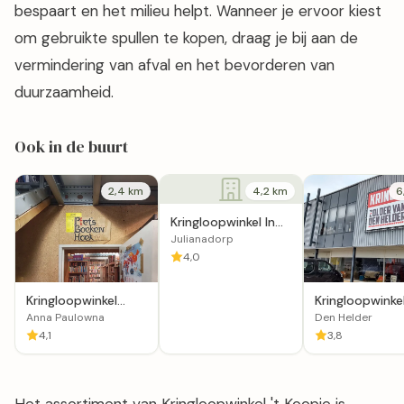
bespaart en het milieu helpt. Wanneer je ervoor kiest
om gebruikte spullen te kopen, draag je bij aan de
vermindering van afval en het bevorderen van
duurzaamheid.
Ook in de buurt
2,4 km
4,2 km
6
Kringloopwinkel In
De Roos in
Julianadorp
Julianadorp
4,0
Kringloopwinkel
Kringloopwinke
Hollands Kroon in
Stichting Zold
Anna Paulowna
Den Helder
Anna Paulowna
Den Helder
4,1
3,8
Het assortiment van Kringloopwinkel 't Koopje is