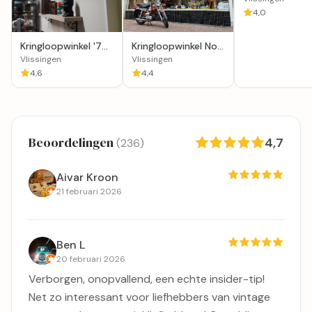
brocante
4,0
Kringloopwinkel '79
Kringloopwinkel Nog
Vintage & Design
'ns in Vlissingen
Vlissingen
Vlissingen
4,6
4,4
Beoordelingen
4,7
(236)
Aivar Kroon
21 februari 2026
Ben L
20 februari 2026
Verborgen, onopvallend, een echte insider-tip!
Net zo interessant voor liefhebbers van vintage