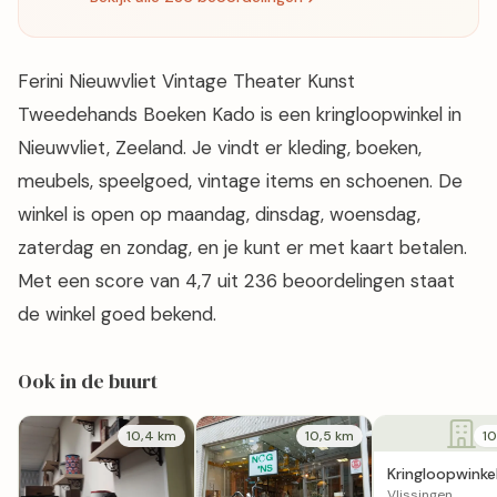
Ferini Nieuwvliet Vintage Theater Kunst
Tweedehands Boeken Kado is een kringloopwinkel in
Nieuwvliet, Zeeland. Je vindt er kleding, boeken,
meubels, speelgoed, vintage items en schoenen. De
winkel is open op maandag, dinsdag, woensdag,
zaterdag en zondag, en je kunt er met kaart betalen.
Met een score van 4,7 uit 236 beoordelingen staat
de winkel goed bekend.
Ook in de buurt
10,4 km
10,5 km
10
Kringloopwinkel
Richard curios
Vlissingen