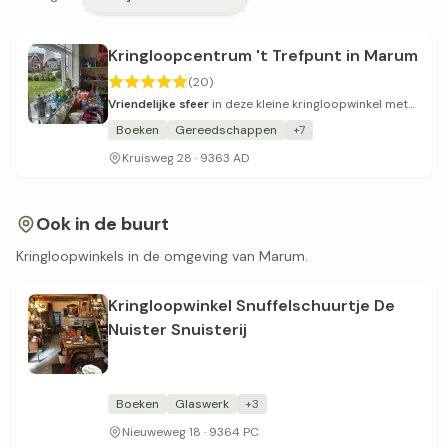
Kringloopcentrum 't Trefpunt in Marum
(20)
Vriendelijke sfeer
in deze kleine kringloopwinkel met
nette prijzen.
Boeken
Gereedschappen
+7
Kruisweg 28 · 9363 AD
Ook in de buurt
Kringloopwinkels in de omgeving van Marum.
Kringloopwinkel Snuffelschuurtje De
Nuister Snuisterij
Boeken
Glaswerk
+3
Nieuweweg 18 · 9364 PC