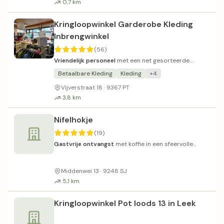
0,7 km
Kringloopwinkel Garderobe Kleding
Inbrengwinkel
(56)
Vriendelijk personeel
met een net gesorteerde
kledingcollectie in een gezellige sfeer.
Betaalbare Kleding
Kleding
+4
Vijverstraat 18 · 9367 PT
3,8 km
Nifelhokje
(19)
Gastvrije ontvangst
met koffie in een sfeervolle
boerderijschuur.
Middenwei 13 · 9248 SJ
5,1 km
Kringloopwinkel Pot loods 13 in Leek