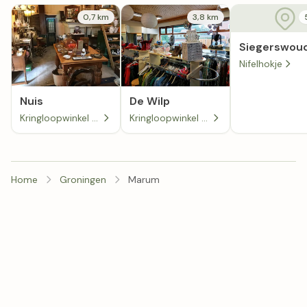
0,7 km
3,8 km
Siegerswou
Nifelhokje
Nuis
De Wilp
Kringloopwinkel Snuffelschuurtje De Nuister Snuisterij
Kringloopwinkel Garderobe Kleding Inbrengwinkel
Home
Groningen
Marum