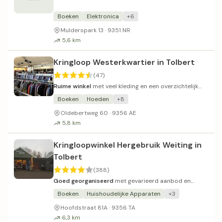
Boeken
Elektronica
+6
Mulderspark 13 · 9351 NR
5,6 km
Kringloop Westerkwartier in Tolbert
(47)
Ruime winkel
met veel kleding en een overzichtelijk
serviesgedeelte.
Boeken
Hoeden
+8
Oldebertweg 60 · 9356 AE
5,8 km
Kringloopwinkel Hergebruik Weiting in
Tolbert
(388)
Goed georganiseerd
met gevarieerd aanbod en
vriendelijk personeel.
Boeken
Huishoudelijke Apparaten
+3
Hoofdstraat 81A · 9356 TA
6,3 km